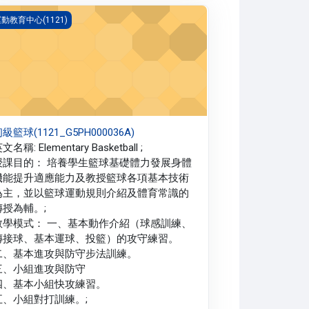
級籃球(1121_G5PH000036A)
動教育中心(1121)
級籃球(1121_G5PH000036A)
文名稱: Elementary Basketball ;
授課目的： 培養學生籃球基礎體力發展身體
機能提升適應能力及教授籃球各項基本技術
為主，並以籃球運動規則介紹及體育常識的
傳授為輔。;
教學模式： 一、基本動作介紹（球感訓練、
傳接球、基本運球、投籃）的攻守練習。
二、基本進攻與防守步法訓練。
三、小組進攻與防守
四、基本小組快攻練習。
五、小組對打訓練。;