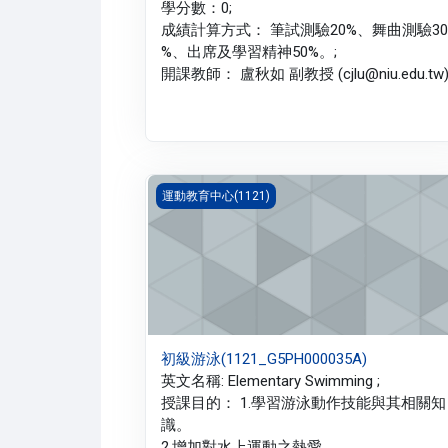
學分數：0;
成績計算方式： 筆試測驗20%、舞曲測驗30
%、出席及學習精神50%。;
開課教師： 盧秋如 副教授 (cjlu@niu.edu.tw)
初級游泳(1121_G5PH000035A)
運動教育中心(1121)
初級游泳(1121_G5PH000035A)
英文名稱: Elementary Swimming ;
授課目的： 1.學習游泳動作技能與其相關知
識。
2.增加對水上運動之熱愛。