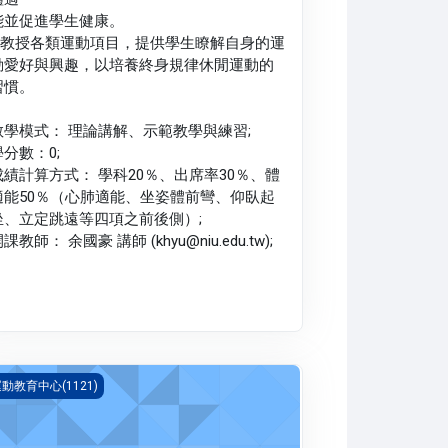
能並促進學生健康。
2.教授各類運動項目，提供學生瞭解自身的運
動愛好與興趣，以培養終身規律休閒運動的
習慣。
教學模式： 理論講解、示範教學與練習;
學分數：0;
成績計算方式： 學科20％、出席率30％、體
適能50％（心肺適能、坐姿體前彎、仰臥起
坐、立定跳遠等四項之前後側）;
課教師： 余國豪 講師 (khyu@niu.edu.tw);
育 一(1121_G5PH000076B)
動教育中心(1121)