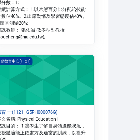
學分數：1;
成績計算方式： 1.以常態百分比分配給技能
分數佔40%。2.出席勤惰及學習態度佔40%。
.隨堂測驗20%;
開課教師： 張佑誠 教學型副教授
youcheng@niu.edu.tw);
育 一(1121_G5PH000076G)
動教育中心(1121)
育 一(1121_G5PH000076G)
文名稱: Physical Education I ;
授課目的： 1.讓學生了解自身體適能狀況，
教授體適能正確處方及適當的訓練，以提升
體適