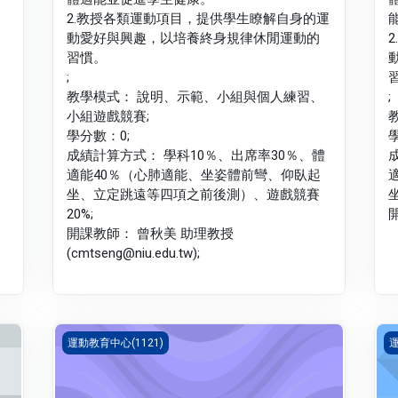
2.教授各類運動項目，提供學生瞭解自身的運
動愛好與興趣，以培養終身規律休閒運動的
習慣。
;
教學模式： 說明、示範、小組與個人練習、
;
小組遊戲競賽;
學分數：0;
成績計算方式： 學科10％、出席率30％、體
適能40％（心肺適能、坐姿體前彎、仰臥起
坐、立定跳遠等四項之前後測）、遊戲競賽
20%;
開
開課教師： 曾秋美 助理教授
(cmtseng@niu.edu.tw);
體育 一(1121_G5PH000076D)
體
運動教育中心(1121)
運