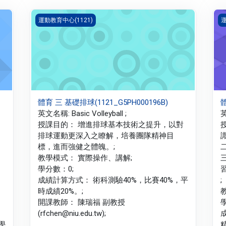
體育 三 基礎排球(1121_G5PH000196B)
體
運動教育中心(1121)
運
體育 三 基礎排球(1121_G5PH000196B)
體
英文名稱: Basic Volleyball ;
英
授課目的： 增進排球基本技術之提升，以對
排球運動更深入之瞭解，培養團隊精神目
標，進而強健之體魄。;
教學模式： 實際操作、講解;
學分數：0;
成績計算方式： 術科測驗40%，比賽40%，平
;
時成績20%。;
開課教師： 陳瑞福 副教授
(rfchen@niu.edu.tw);
學