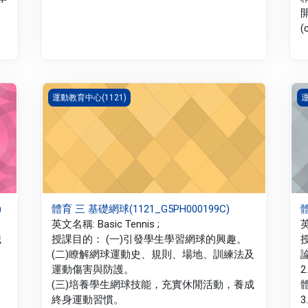
(
體育 三 基礎網球(1121_G5PH000199C)
體
運動教育中心(1121)
運
)
體育 三 基礎網球(1121_G5PH000199C)
體
英文名稱: Basic Tennis ;
英
識
授課目的： (一)引發學生學習網球的興趣。
(二)瞭解網球運動史、規則、場地、訓練法及
運動傷害與防護。
(三)培養學生網球技能，充實休閒活動，養成
終身運動習慣。