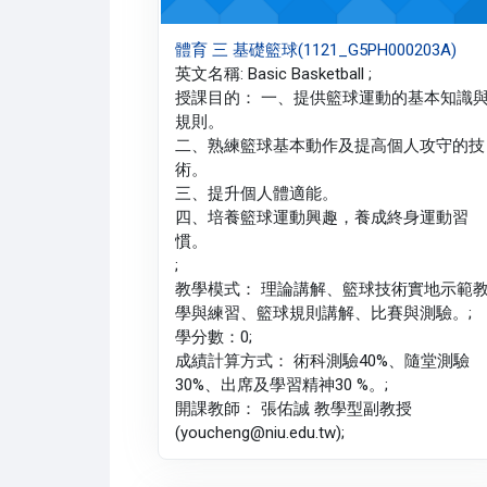
體育 三 基礎籃球(1121_G5PH000203A)
英文名稱: Basic Basketball ;
授課目的： 一、提供籃球運動的基本知識
規則。
二、熟練籃球基本動作及提高個人攻守的技
術。
三、提升個人體適能。
四、培養籃球運動興趣，養成終身運動習
慣。
;
教學模式： 理論講解、籃球技術實地示範
學與練習、籃球規則講解、比賽與測驗。;
學分數：0;
成績計算方式： 術科測驗40%、隨堂測驗
30%、出席及學習精神30 %。;
開課教師： 張佑誠 教學型副教授
(youcheng@niu.edu.tw);