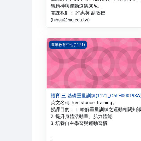
習精神與運動道德30%。;
開課教師： 許惠英 副教授
(hihsu@niu.edu.tw);
體育 三 基礎重量訓練(1121_G5PH000193A)
運動教育中心(1121)
體育 三 基礎重量訓練(1121_G5PH000193A
英文名稱: Resistance Training ;
授課目的： 1. 瞭解重量訓練之運動相關知
2. 提升身體活動量、肌力體能
3. 培養自主學習與運動習慣
;