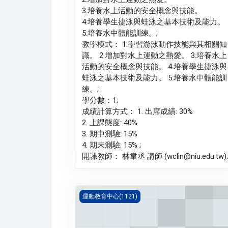
3.培養水上活動的安全概念與技能。
4.培養學生捷泳與蛙泳之基本技術及能力。
5.培養水中體能訓練。;
教學模式： 1.學習游泳動作技能與其相關知
識。 2.增加對水上運動之熱愛。 3.培養水上
活動的安全概念與技能。 4.培養學生捷泳與
蛙泳之基本技術及能力。 5.培養水中體能訓
練。;
學分數：1;
成績計算方式： 1. 出席成績: 30%
2. 上課態度: 40%
3. 期中測驗: 15%
4. 期末測驗: 15% ;
開課教師： 林韋丞 講師 (wclin@niu.edu.tw);
體育 一(1121_G5PH000076E)
運動教育中心(1121)