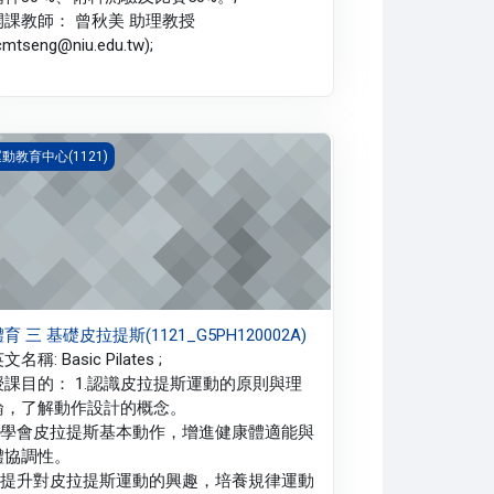
開課教師： 曾秋美 助理教授
cmtseng@niu.edu.tw);
育 三 基礎皮拉提斯(1121_G5PH120002A)
動教育中心(1121)
育 三 基礎皮拉提斯(1121_G5PH120002A)
文名稱: Basic Pilates ;
授課目的： 1.認識皮拉提斯運動的原則與理
論，了解動作設計的概念。
2.學會皮拉提斯基本動作，增進健康體適能與
體協調性。
3.提升對皮拉提斯運動的興趣，培養規律運動