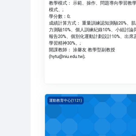
教學模式： 示範、操作、問題導向學習教
模式、;
學分數：0;
成績計算方式： 重量訓練認知測驗20%、肌
力測驗10%、個人訓練紀錄10%、小組討論
報告20%、個別化運動計劃設計10%、出席
學習精神30%。;
開課教師： 涂馨友 教學型副教授
(hytu@niu.edu.tw);
體育 三 基礎籃球(1121_G5PH000203A)
運動教育中心(1121)