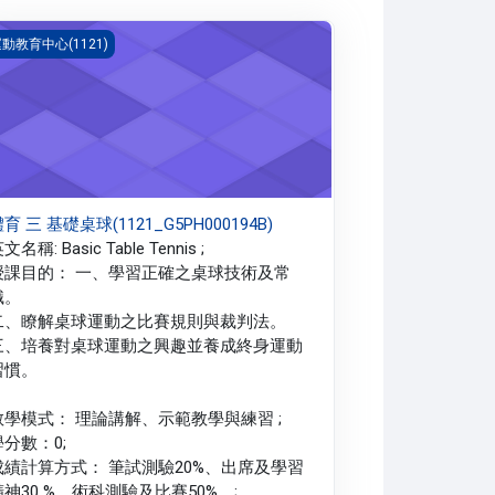
育 三 基礎桌球(1121_G5PH000194B)
動教育中心(1121)
育 三 基礎桌球(1121_G5PH000194B)
文名稱: Basic Table Tennis ;
授課目的： 一、學習正確之桌球技術及常
識。
二、瞭解桌球運動之比賽規則與裁判法。
三、培養對桌球運動之興趣並養成終身運動
習慣。
教學模式： 理論講解、示範教學與練習 ;
學分數：0;
成績計算方式： 筆試測驗20%、出席及學習
精神30 %、術科測驗及比賽50%。;