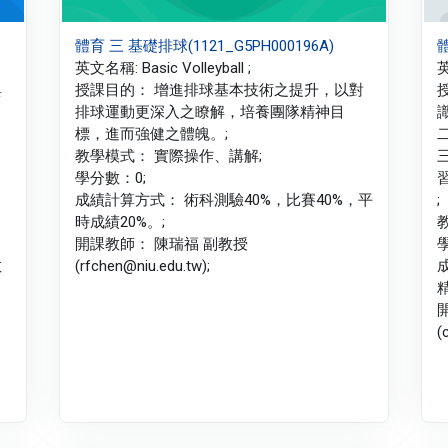
體育 三 基礎排球(1121_G5PH000196A)
體
英文名稱: Basic Volleyball ;
英
與
授課目的： 增進排球基本技術之提升，以對
排球運動更深入之瞭解，培養團隊精神目
標，進而強健之體魄。;
教學模式： 實際操作、講解;
學分數：0;
成績計算方式： 術科測驗40%，比賽40%，平
;
時成績20%。;
開課教師： 陳瑞福 副教授
教
(rfchen@niu.edu.tw);
(