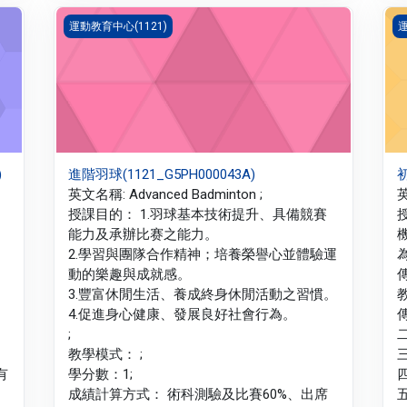
進階羽球(1121_G5PH000043A)
初
運動教育中心(1121)
運
)
進階羽球(1121_G5PH000043A)
初
英文名稱: Advanced Badminton ;
英
授課目的： 1.羽球基本技術提升、具備競賽
能力及承辦比赛之能力。
2.學習與團隊合作精神；培養榮譽心並體驗運
動的樂趣與成就感。
3.豐富休閒生活、養成終身休閒活動之習慣。
4.促進身心健康、發展良好社會行為。
;
教學模式： ;
有
學分數：1;
成績計算方式： 術科測驗及比賽60%、出席