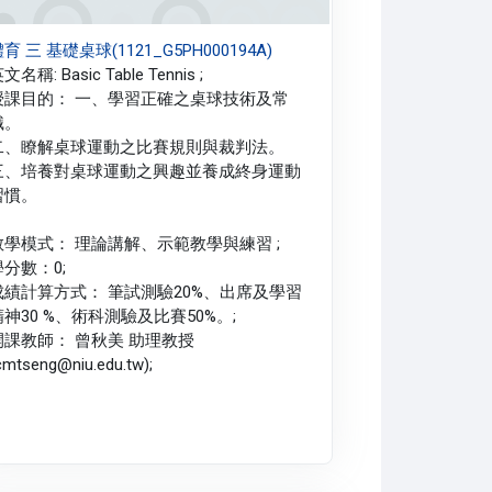
育 三 基礎桌球(1121_G5PH000194A)
文名稱: Basic Table Tennis ;
授課目的： 一、學習正確之桌球技術及常
識。
二、瞭解桌球運動之比賽規則與裁判法。
三、培養對桌球運動之興趣並養成終身運動
習慣。
教學模式： 理論講解、示範教學與練習 ;
學分數：0;
成績計算方式： 筆試測驗20%、出席及學習
精神30 %、術科測驗及比賽50%。;
開課教師： 曾秋美 助理教授
cmtseng@niu.edu.tw);