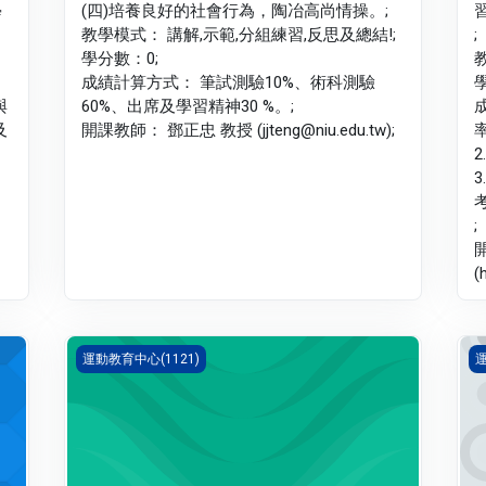
學
(四)培養良好的社會行為，陶冶高尚情操。;
教學模式： 講解,示範,分組練習,反思及總結!;
;
學分數：0;
成績計算方式： 筆試測驗10%、術科測驗
與
60%、出席及學習精神30 %。;
及
開課教師： 鄧正忠 教授 (jjteng@niu.edu.tw);
2
考
;
(
體育 三 基礎排球(1121_G5PH000196A)
體
運動教育中心(1121)
運