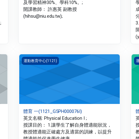
及學習精神30%、學科10%。;
開課教師： 許惠英 副教授
(hihsu@niu.edu.tw);
;
3
(
體育 一(1121_G5PH000076I)
體
運動教育中心(1121)
運
體育 一(1121_G5PH000076I)
體
英文名稱: Physical Education I ;
英
授課目的： 1.讓學生了解自身體適能狀況，
教授體適能正確處方及適當的訓練，以提升
體適能並促進學生健康。