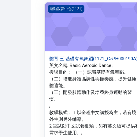
體育 三 基礎有氧舞蹈(1121_G5PH000190A)
運動教育中心(1121)
體育 三 基礎有氧舞蹈(1121_G5PH000190A
英文名稱: Basic Aerobic Dance ;
授課目的： （一）認識基礎有氧舞蹈。
（二）增進身體協調性與節奏感，提升健康
體適能。
（三）開發肢體動作及培養終身運動的習
慣。
;
教學模式： 1.以全程中文講授為主，若有境
外生則另外輔導。
2.筆試以中文試卷測驗，另有英文版可提供
需求學生使用。;