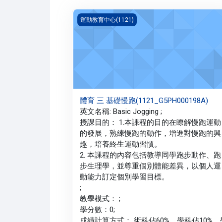
體育 三 基礎慢跑(1121_G5PH000198A)
運動教育中心(1121)
體育 三 基礎慢跑(1121_G5PH000198A)
英文名稱: Basic Jogging ;
授課目的： 1.本課程的目的在瞭解慢跑運動
的發展，熟練慢跑的動作，增進對慢跑的興
趣，培養終生運動習慣。
2. 本課程的內容包括教導同學跑步動作、跑
步生理學，並尊重個別體能差異，以個人運
動能力訂定個別學習目標。
;
教學模式： ;
學分數：0;
成績計算方式： 術科佔60%、學科佔10%、