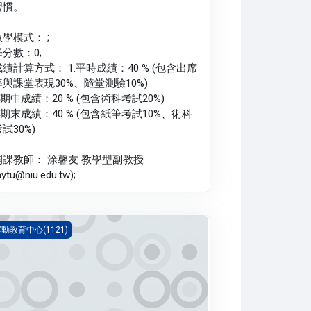
習慣。
教學模式： ;
學分數：0;
成績計算方式： 1.平時成績：40 % (包含出席
率與課堂表現30%、隨堂測驗10%)
.期中成績：20 % (包含術科考試20%)
3.期末成績：40 % (包含紙筆考試10%、術科
試30%)
開課教師： 涂馨友 教學型副教授
hytu@niu.edu.tw);
育 三 基礎桌球(1121_G5PH000194A)
動教育中心(1121)