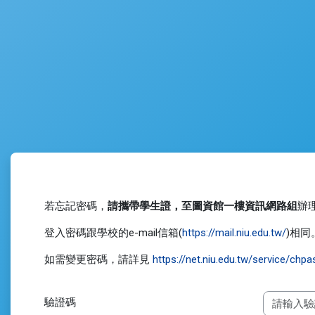
跳至主內容
若忘記密碼，
請攜帶學生證，至圖資館一樓資訊網路組
辦
登入密碼跟學校的e-mail信箱(
https://mail.niu.edu.tw/
)相
如需變更密碼，請詳見
https://net.niu.edu.tw/service/chp
驗證碼