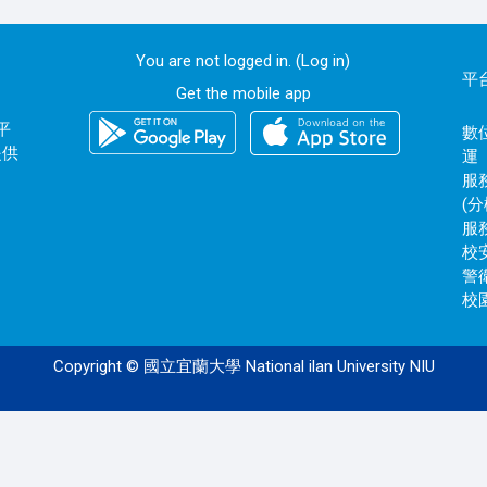
You are not logged in. (
Log in
)
平
Get the mobile app
平
數位
提供
運
服務
(分
服務
校安
警衛
校園
Copyright © 國立宜蘭大學 National ilan University NIU
120.101.0.172