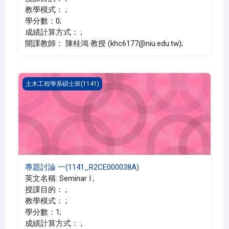
教學模式： ;
學分數：0;
成績計算方式： ;
開課教師： 陳桂鴻 教授 (khc6177@niu.edu.tw);
專題討論 一(1141_R2CE000038A)
土木工程學系碩士班(1141)
專題討論 一(1141_R2CE000038A)
英文名稱: Seminar I ;
授課目的： ;
教學模式： ;
學分數：1;
成績計算方式： ;