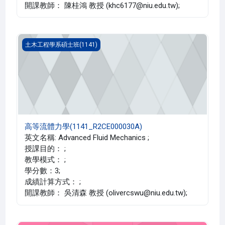
開課教師： 陳桂鴻 教授 (khc6177@niu.edu.tw);
高等流體力學(1141_R2CE000030A)
土木工程學系碩士班(1141)
高等流體力學(1141_R2CE000030A)
英文名稱: Advanced Fluid Mechanics ;
授課目的： ;
教學模式： ;
學分數：3;
成績計算方式： ;
開課教師： 吳清森 教授 (olivercswu@niu.edu.tw);