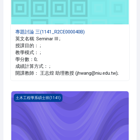
專題討論 三(1141_R2CE000040B)
英文名稱: Seminar III ;
授課目的： ;
教學模式： ;
學分數：0;
成績計算方式： ;
開課教師： 王志煌 助理教授 (jhwang@niu.edu.tw);
專題討論 一(1141_R2CE000038B)
土木工程學系碩士班(1141)