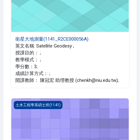
衛星大地測量(1141_R2CE000056A)
英文名稱: Satellite Geodesy ;
授課目的： ;
教學模式： ;
學分數：3;
成績計算方式： ;
開課教師： 陳冠宏 助理教授 (chenkh@niu.edu.tw);
高等土壤力學(1141_R2CE000027A)
土木工程學系碩士班(1141)