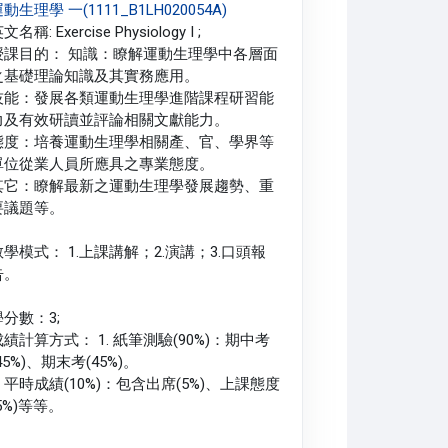
動生理學 一(1111_B1LH020054A)
文名稱: Exercise Physiology I ;
授課目的： 知識：瞭解運動生理學中各層面
之基礎理論知識及其實務應用。
技能：發展各類運動生理學進階課程研習能
力及有效研讀並評論相關文獻能力。
態度：培養運動生理學相關產、官、學界等
單位從業人員所應具之專業態度。
其它：瞭解最新之運動生理學發展趨勢、重
要議題等。
教學模式： 1.上課講解；2.演講；3.口頭報
告。
學分數：3;
成績計算方式： 1. 紙筆測驗(90%)：期中考
45%)、期末考(45%)。
. 平時成績(10%)：包含出席(5%)、上課態度
5%)等等。