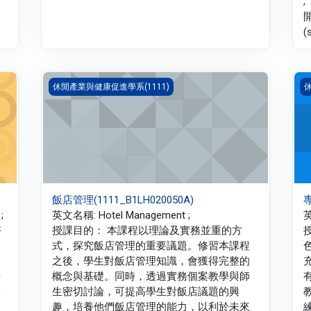
;
(
飯店管理(1111_B1LH020050A)
專
休閒產業與健康促進學系(1111)
休
飯店管理(1111_B1LH020050A)
專
;
英文名稱: Hotel Management ;
英
好
授課目的： 本課程以理論及實務並重的方
式，探究飯店管理的重要議題。修習本課程
之後，學生對飯店管理知識，會獲得完整的
培
概念與基礎。同時，透過實務個案教學與師
;
生密切討論，可提高學生對飯店議題的興
趣，培養他們飯店管理的能力，以利於未來