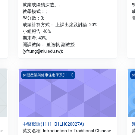
就業或繼續深造。;
教學模式： ;
成
學分數：3;
開
成績計算方式： 上課出席及討論: 20%
小組報告: 40%
期末考: 40%;
開課教師： 董逸帆 副教授
(yftung@niu.edu.tw);
中醫概論(1111_B1LH020027A)
運
休閒產業與健康促進學系(1111)
休
中醫概論(1111_B1LH020027A)
運
ur
英文名稱: Introduction to Traditional Chinese
英