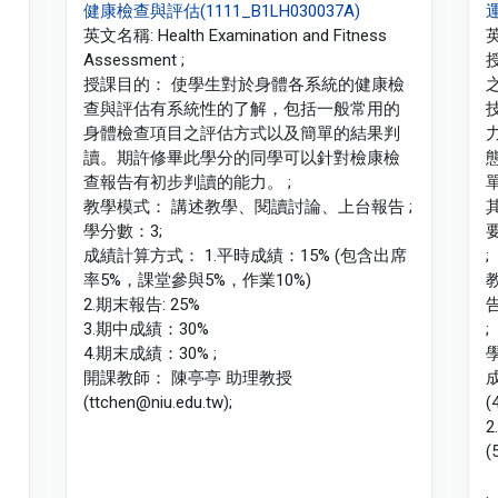
健康檢查與評估(1111_B1LH030037A)
運
英文名稱: Health Examination and Fitness
英
Assessment ;
授課目的： 使學生對於身體各系統的健康檢
查與評估有系統性的了解，包括一般常用的
身體檢查項目之評估方式以及簡單的結果判
讀。期許修畢此學分的同學可以針對檢康檢
查報告有初步判讀的能力。 ;
教學模式： 講述教學、閱讀討論、上台報告 ;
學分數：3;
成績計算方式： 1.平時成績：15% (包含出席
;
率5%，課堂參與5%，作業10%)
2.期末報告: 25%
3.期中成績：30%
;
4.期末成績：30% ;
開課教師： 陳亭亭 助理教授
(ttchen@niu.edu.tw);
(
2
(