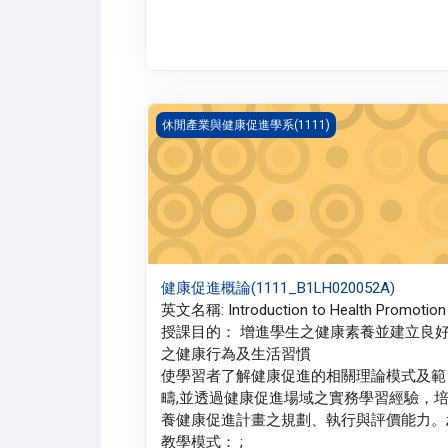
健康促進概論(1111_B1LH020052A)
休閒產業與健康促進學系(1111)
健康促進概論(1111_B1LH020052A)
英文名稱: Introduction to Health Promotion 
授課目的： 增進學生之健康素養並建立良
之健康行為及生活習慣
使學習者了解健康促進的相關理論模式及範
疇,並透過健康促進場域之實務學習經驗，
養健康促進計畫之規劃、執行與評價能力。
教學模式： ;