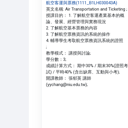
航空客運與票務(1111_B1LH030043A)
英文名稱: Air Transportation and Ticketing ;
授課目的： 1. 了解航空客運產業基本的概
論、發展、經營管理與實務現況
2. 了解航空基本票務的內容
3. 了解航空票務資訊的系統的操作
4. 輔導學生考取航空票務資訊系統的證照
;
教學模式： 講授與討論;
學分數：3;
成績計算方式： 期中30% / 期末30%(證照考
試) / 平時40% (含出缺席、互動與小考);
開課教師： 張郁英 講師
(yychang@niu.edu.tw);