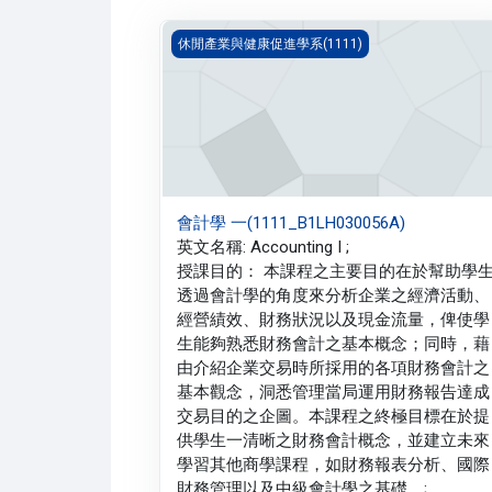
會計學 一(1111_B1LH030056A)
休閒產業與健康促進學系(1111)
會計學 一(1111_B1LH030056A)
英文名稱: Accounting I ;
授課目的： 本課程之主要目的在於幫助學
透過會計學的角度來分析企業之經濟活動、
經營績效、財務狀況以及現金流量，俾使學
生能夠熟悉財務會計之基本概念；同時，藉
由介紹企業交易時所採用的各項財務會計之
基本觀念，洞悉管理當局運用財務報告達成
交易目的之企圖。本課程之終極目標在於提
供學生一清晰之財務會計概念，並建立未來
學習其他商學課程，如財務報表分析、國際
財務管理以及中級會計學之基礎。;