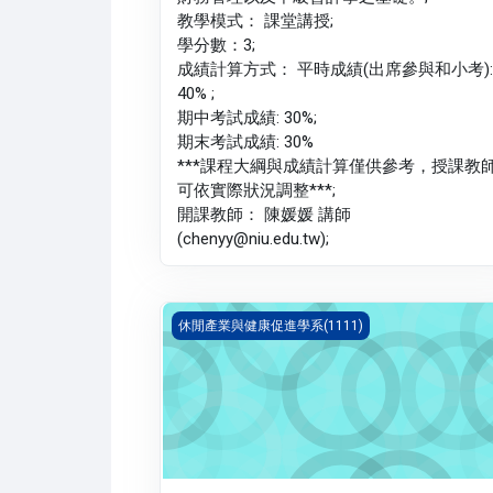
教學模式： 課堂講授;
學分數：3;
成績計算方式： 平時成績(出席參與和小考):
40% ;
期中考試成績: 30%;
期末考試成績: 30%
***課程大綱與成績計算僅供參考，授課教
可依實際狀況調整***;
開課教師： 陳媛媛 講師
(chenyy@niu.edu.tw);
航空客運與票務(1111_B1LH030043A)
休閒產業與健康促進學系(1111)