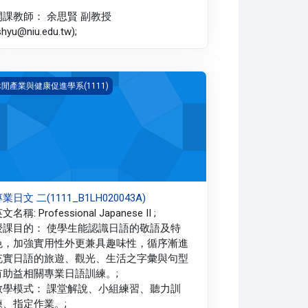
開課教師： 余思賢 副教授
shyu@niu.edu.tw);
業日文 二(1111_B1LH020043A)
閒產業與健康促進學系(1111)
業日文 二(1111_B1LH020043A)
文名稱: Professional Japanese II ;
授課目的： 使學生能認識日語的敬語及特
色，加強實用性外更兼具趣味性，循序漸進
充實日語的旅遊、觀光、生活之字彙與句型
有助益相關專業日語訓練。;
教學模式： 課堂解說、小組練習、聽力訓
練、指定作業。;