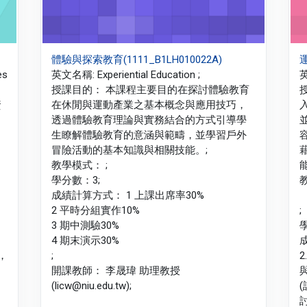
體驗與探索教育(1111_B1LH010022A)
運
es
英文名稱: Experiential Education ;
英
授課目的： 本課程主要目的在探討體驗教育
資
在休閒與運動產業之基本概念與應用技巧，
透過體驗教育理論與實務結合的方式引導學
生瞭解體驗教育的意涵與範疇，並學習戶外
冒險活動的基本知識與相關技能。;
教學模式： ;
學分數：3;
教
成績計算方式： 1 上課出席率30%
2 平時分組實作10%
;
3 期中測驗30%
4 期末演示30%
成
，
;
開課教師： 李晟瑋 助理教授
(licw@niu.edu.tw);
討