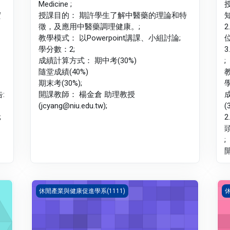
Medicine ;
實
授課目的： 期許學生了解中醫藥的理論和特
徵，及應用中醫藥調理健康。;
教學模式： 以Powerpoint講課、小組討論;
學分數：2;
成績計算方式： 期中考(30%)
;
隨堂成績(40%)
期末考(30%);
:
開課教師： 楊金倉 助理教授
(jcyang@niu.edu.tw);
(
;
2
;
開
體驗與探索教育(1111_B1LH010022A)
運
休閒產業與健康促進學系(1111)
休