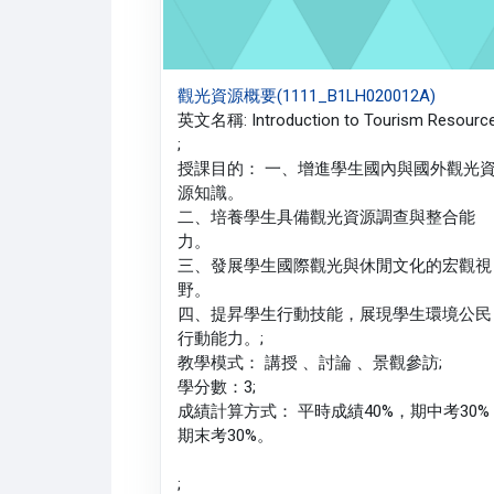
觀光資源概要(1111_B1LH020012A)
英文名稱: Introduction to Tourism Resourc
;
授課目的： 一、增進學生國內與國外觀光
源知識。
二、培養學生具備觀光資源調查與整合能
力。
三、發展學生國際觀光與休閒文化的宏觀視
野。
四、提昇學生行動技能，展現學生環境公民
行動能力。;
教學模式： 講授 、討論 、景觀參訪;
學分數：3;
成績計算方式： 平時成績40%，期中考30%
期末考30%。
;