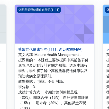
熟齡世代健康管理(1111_B1LH030048A)
人
休閒產業與健康促進學系(1111)
休
熟齡世代健康管理(1111_B1LH030048A)
人
英文名稱: Mature Health Management ;
英
生
授課目的： 本課程主要教授與中高齡族群健
康管理及活動設計有關之知識。透過本課程
學習，學生將了解中高齡族群促進健康以及
預防疾病之原理原則。;
教學模式： 演講、分組討論;
學分數：3;
成績計算方式： 小組討論與簡報呈現
（30%)、團隊合作（15%)、自評與團體評量
（15%）、期末考（30%）、其他課堂表現
（10%）。;