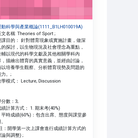
動科學與產業概論(1111_B1LH010019A)
文名稱: Theories of Sport ;
授課目的： 針對體育現象或實施計畫，做深
入的探討，以生物現況及社會理念為重點，
並輔以現代的科學文獻及其他相關學科內
容，描繪出體育的真實意義，並經由討論，
藉以培養學生觀察、分析體育現勢及問題的
能力。;
學模式： Lecture, Discussion
學分數：3;
績計算方式： 1. 期末考(40%)
2. 平時成績(60%)：包含出席、態度與課堂參
與。
(註：開學第一次上課會進行成績計算方式的
論與調整) ;