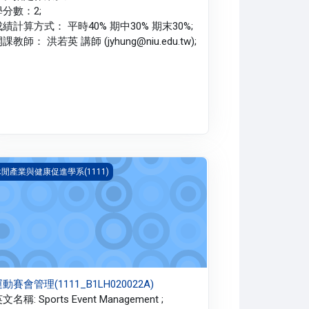
學分數：2;
績計算方式： 平時40% 期中30% 期末30%;
課教師： 洪若英 講師 (jyhung@niu.edu.tw);
動賽會管理(1111_B1LH020022A)
閒產業與健康促進學系(1111)
動賽會管理(1111_B1LH020022A)
文名稱: Sports Event Management ;