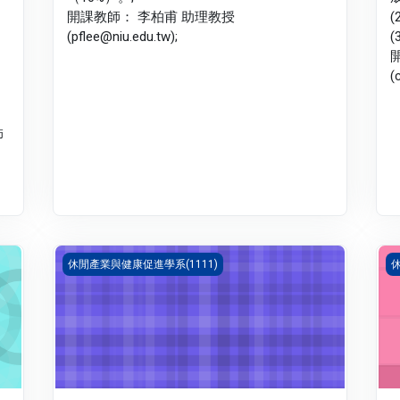
開課教師： 李柏甫 助理教授
(
(pflee@niu.edu.tw);
(
(
師
健康檢查與評估(1111_B1LH030037A)
運
休閒產業與健康促進學系(1111)
休