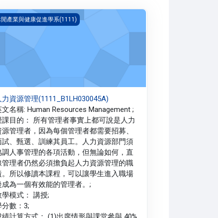
力資源管理(1111_B1LH030045A)
閒產業與健康促進學系(1111)
力資源管理(1111_B1LH030045A)
文名稱: Human Resources Management ;
授課目的： 所有管理者事實上都可說是人力
資源管理者，因為每個管理者都需要招募、
面試、甄選、訓練其員工。人力資源部門須
協調人事管理的各項活動，但無論如何，直
線管理者仍然必須擔負起人力資源管理的職
責。所以修讀本課程，可以讓學生進入職場
後成為一個有效能的管理者。;
教學模式： 講授;
學分數：3;
成績計算方式： (1)出席情形與課堂參與 40%