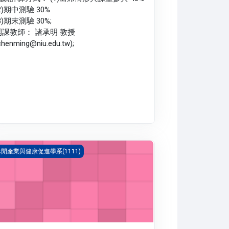
2)期中測驗 30%
3)期末測驗 30%;
開課教師： 諸承明 教授
chenming@niu.edu.tw);
動生理學 一(1111_B1LH020054A)
閒產業與健康促進學系(1111)