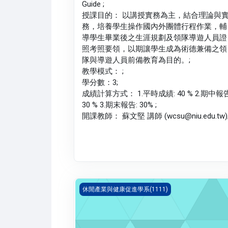
Guide ;
授課目的： 以講授實務為主，結合理論與
務，培養學生操作國內外團體行程作業，輔
導學生畢業後之生涯規劃及領隊導遊人員證
照考照要領，以期讓學生成為術德兼備之領
隊與導遊人員前備教育為目的。;
教學模式： ;
學分數：3;
成績計算方式： 1.平時成績: 40 % 2.期中報告
30 % 3.期末報告: 30% ;
開課教師： 蘇文堅 講師 (wcsu@niu.edu.tw)
觀光資源概要(1111_B1LH020012A)
休閒產業與健康促進學系(1111)