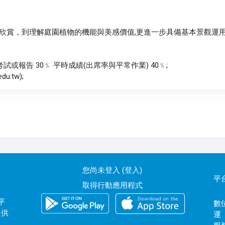
欣賞，到理解庭園植物的機能與美感價值,更進一步具備基本景觀運用
試或報告 30﹪ 平時成績(出席率與平常作業) 40﹪;
.tw);
您尚未登入 (
登入
)
平
取得行動應用程式
平
數位
提供
運