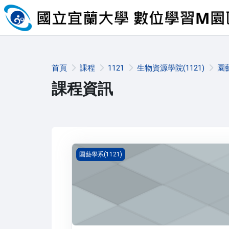
跳至主內容
首頁
課程
1121
生物資源學院(1121)
園藝
課程資訊
景觀植物(1121_B3HC000054B)
園藝學系(1121)