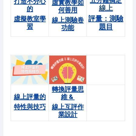
五分鐘搞定
打造不分心
虛實教學如
線上
的
何善用
評量：測驗
虛擬教室學
線上測驗卷
習
題目
功能
轉換評量思
線上評量的
維 &
特性與技巧
線上互評作
業設計