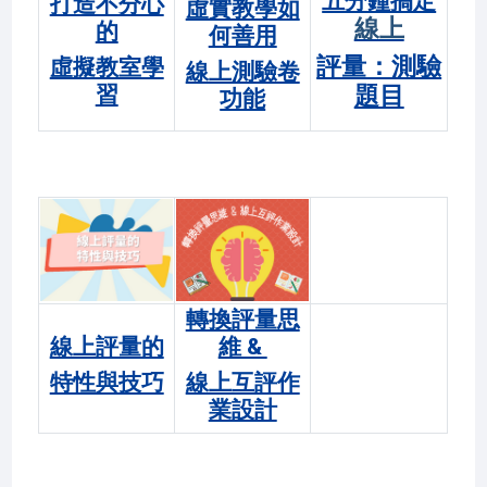
五分鐘搞定
打造不分心
虛實教學如
線上
的
何善用
評量：測驗
虛擬教室學
線上測驗卷
習
題目
功能
轉換評量思
線上評量的
維 &
特性與技巧
線上互評作
業設計