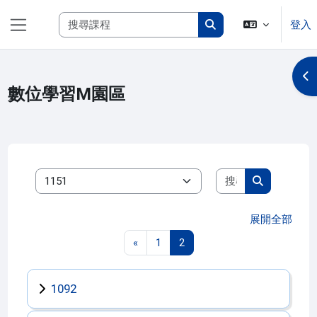
跳至主內容
搜尋課程
登入
側板
搜尋課程
開
數位學習M園區
搜尋課程
課程類別
搜尋課程
展開全部
上一頁
第 1 頁
第 2 頁
«
1
2
1092