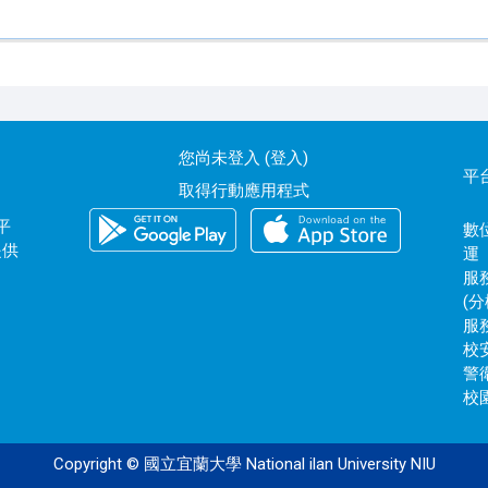
您尚未登入 (
登入
)
平
取得行動應用程式
平
數位
提供
運
服務
(分
服務
校安
警衛
校園
Copyright © 國立宜蘭大學 National ilan University NIU
120.101.0.172