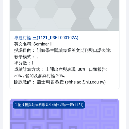
專題討論 三(1121_R3BT000102A)
英文名稱: Seminar III ;
授課目的： 訓練學生閱讀專業英文期刊與口語表達;
教學模式： ;
學分數：1;
成績計算方式： 上課出席與表現: 30% ; 口頭報告:
50% ; 發問及參與討論:20%;
開課教師： 蕭士翔 副教授 (shhsiao@niu.edu.tw);
專題討論 一(1121_R3BT000100A)
生物技術與動物科學系生物技術碩士班(1121)