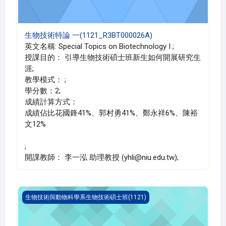
生物技術特論 一(1121_R3BT000026A)
英文名稱: Special Topics on Biotechnology I ;
授課目的： 引導生物技術碩士班新生如何開展研究生
涯;
教學模式： ;
學分數：2;
成績計算方式：
成績佔比花國鋒41%、郭村勇41%、鄭永祥6%、陳裕
文12%
;
開課教師： 李一泓 助理教授 (yhli@niu.edu.tw);
蜂產品學(1121_R3AS010017A)
生物技術與動物科學系生物技術碩士班(1121)