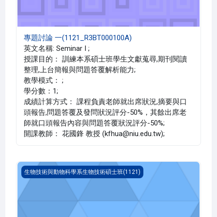
專題討論 一(1121_R3BT000100A)
英文名稱: Seminar I ;
授課目的： 訓練本系碩士班學生文獻蒐尋,期刊閱讀
整理,上台簡報與問題答覆解析能力;
教學模式： ;
學分數：1;
成績計算方式： 課程負責老師就出席狀況,摘要與口
頭報告,問題答覆及發問狀況評分-50%，其餘出席老
師就口頭報告內容與問題答覆狀況評分-50%;
開課教師： 花國鋒 教授 (kfhua@niu.edu.tw);
生物技術特論 一(1121_R3BT000026A)
生物技術與動物科學系生物技術碩士班(1121)