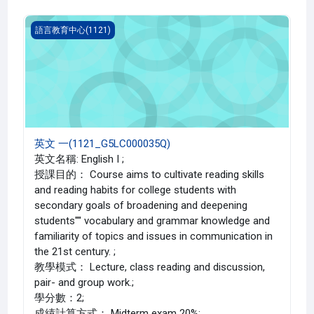
英文 一(1121_G5LC000035Q)
語言教育中心(1121)
英文 一(1121_G5LC000035Q)
英文名稱: English I ;
授課目的： Course aims to cultivate reading skills
and reading habits for college students with
secondary goals of broadening and deepening
students'''' vocabulary and grammar knowledge and
familiarity of topics and issues in communication in
the 21st century. ;
教學模式： Lecture, class reading and discussion,
pair- and group work.;
學分數：2;
成績計算方式： Midterm exam 20%;