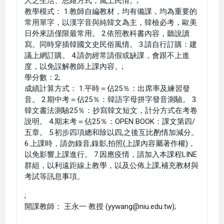
人之生活、思維方式，風土民情。;
教學模式： 1.教師自編教材，均有備課，均為重要的
常用單字，以漢字音與純韓文為主，韓檢必考，歐美
日外來語僅限最常用。 2.依照教科書內容，聽說讀
寫。同時穿插韓國文史民俗風情。 3.請自行訂購：建
議上網訂購。 4.請勿經常請假或缺課，會跟不上進
度，以免誤解教師上課內容。;
學分數：2;
成績計算方式： 1.平時＝佔25％：出席率及練習發
音。 2.期中考＝佔25％：韓語字母拼字發音測驗。 3.
韓文書法測驗25％：抄寫韓文短文，計分方式在考卷
說明。 4.期末考＝佔25％：OPEN BOOK：課文第四/
五章。 5.初步四項總和除以四,之後互比酌情加減分。
6.上課時，請勿錄音,錄影,拍照(上課內容屬著作權)，
以免影響上課進行。 7.因應疫情，請加入本課程LINE
群組，以利遠距線上教學，以及公佈上課,補充教材與
考試等訊息事項。
;
開課教師： 王永一 教授 (yywang@niu.edu.tw);