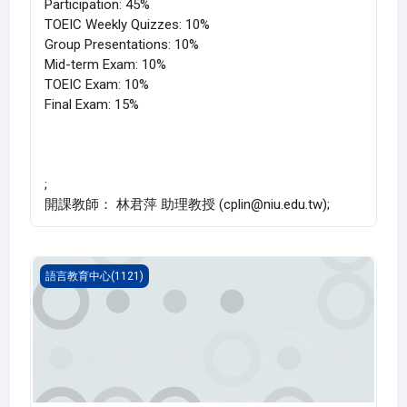
Participation: 45%
TOEIC Weekly Quizzes: 10%
Group Presentations: 10%
Mid-term Exam: 10%
TOEIC Exam: 10%
Final Exam: 15%
;
開課教師： 林君萍 助理教授 (cplin@niu.edu.tw);
英文 一(1121_G5LC000035T)
語言教育中心(1121)