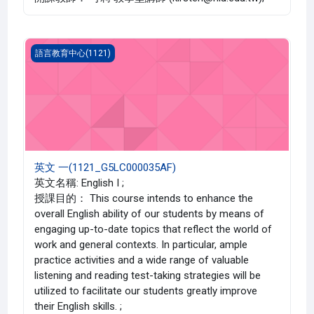
英文 一(1121_G5LC000035AF)
語言教育中心(1121)
英文 一(1121_G5LC000035AF)
英文名稱: English I ;
授課目的： This course intends to enhance the
overall English ability of our students by means of
engaging up-to-date topics that reflect the world of
work and general contexts. In particular, ample
practice activities and a wide range of valuable
listening and reading test-taking strategies will be
utilized to facilitate our students greatly improve
their English skills. ;