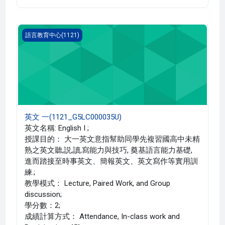
英文 一(1121_G5LC000035U)
語言教育中心(1121)
英文 一(1121_G5LC000035U)
英文名稱: English I ;
授課目的： 大一英文意指幫助同學先複習國高中未精
熟之英文聽,説,讀,寫能力與技巧, 奠基語言能力基礎,
進而踏接至時事英文、簡報英文、英文寫作等實用訓
練.;
教學模式： Lecture, Paired Work, and Group
discussion;
學分數：2;
成績計算方式： Attendance, In-class work and