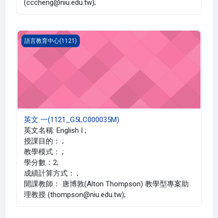
(cccheng@niu.edu.tw);
英文 一(1121_G5LC000035M)
語言教育中心(1121)
英文 一(1121_G5LC000035M)
英文名稱: English I ;
授課目的： ;
教學模式： ;
學分數：2;
成績計算方式： ;
開課教師： 唐博敦(Alton Thompson) 教學型專案助
理教授 (thompson@niu.edu.tw);