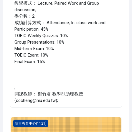
教學模式： Lecture, Paired Work and Group
discussion;
學分數：2;
成績計算方式： Attendance, In-class work and
Participation: 45%
TOEIC Weekly Quizzes: 10%
Group Presentations: 10%
Mid-term Exam: 10%
TOEIC Exam: 10%
Final Exam: 15%
;
開課教師： 鄭竹君 教學型助理教授
(cccheng@niu.edu.tw);
英文 一(1121_G5LC000035AE)
語言教育中心(1121)