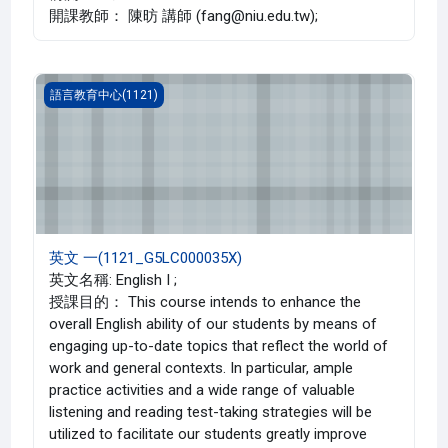
開課教師： 陳昉 講師 (fang@niu.edu.tw);
英文 一(1121_G5LC000035X)
語言教育中心(1121)
英文 一(1121_G5LC000035X)
英文名稱: English I ;
授課目的： This course intends to enhance the
overall English ability of our students by means of
engaging up-to-date topics that reflect the world of
work and general contexts. In particular, ample
practice activities and a wide range of valuable
listening and reading test-taking strategies will be
utilized to facilitate our students greatly improve