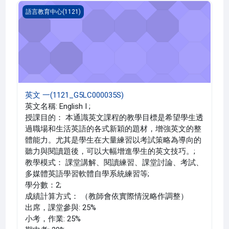
英文 一(1121_G5LC000035S)
語言教育中心(1121)
英文 一(1121_G5LC000035S)
英文名稱: English I ;
授課目的： 本通識英文課程的教學目標是希望學生透
過職場和生活英語的各式新穎的題材，增強英文的整
體能力。尤其是學生在大量練習以考試策略為導向的
聽力與閱讀題後，可以大幅增進學生的英文技巧。;
教學模式： 課堂講解、閱讀練習、課堂討論、考試、
多媒體英語學習軟體自學系統練習等;
學分數：2;
成績計算方式： （教師會依實際情況略作調整）
出席，課堂參與: 25%
小考，作業: 25%