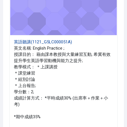
英語聽講(1121_G5LC000051A)
英文名稱: English Practice ;
授課目的： 藉由課本教授與大量練習互動, 希冀有效
提升學生英語學習動機與能力之提升;
教學模式： ＊上課講授
＊課堂練習
＊組別討論
＊上台報告;
學分數：2;
成績計算方式： *平時成績30% (出席率＋作業＋小
考)
*期中成績35%