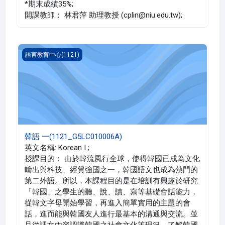
*期末成績35%;
開課教師： 林君萍 助理教授 (cplin@niu.edu.tw);
韓語 一(1121_G5LC010006A)
語言教育中心(1121)
韓語 一(1121_G5LC010006A)
英文名稱: Korean I ;
授課目的： 由於韓流風行全球，使得韓國已成為文化
輸出與科技、經貿強國之一，韓國語文也成為熱門的
第二外語。所以，本課程目的是在培訓有興趣於研究
「韓國」之學生的聽、說、讀、寫等基礎會話能力，
從韓文字母開始學習，再進入簡單實用的主題的會
話，進而能與韓國友人進行最基本的溝通與交流。並
且從課文內容認識韓國之社會文化等現況，了解韓國