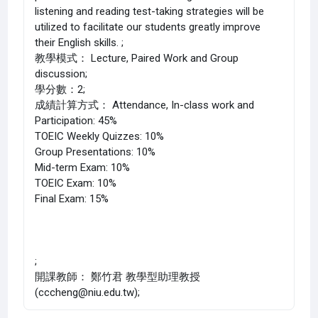
listening and reading test-taking strategies will be
utilized to facilitate our students greatly improve
their English skills. ;
教學模式： Lecture, Paired Work and Group
discussion;
學分數：2;
成績計算方式： Attendance, In-class work and
Participation: 45%
TOEIC Weekly Quizzes: 10%
Group Presentations: 10%
Mid-term Exam: 10%
TOEIC Exam: 10%
Final Exam: 15%
;
開課教師： 鄭竹君 教學型助理教授
(cccheng@niu.edu.tw);