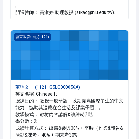
;
開課教師： 高淑婷 助理教授 (stkao@niu.edu.tw);
華語文 一(1121_G5LC000056A)
語言教育中心(1121)
華語文 一(1121_G5LC000056A)
英文名稱: Chinese I ;
授課目的： 教授一般華語，以期提高國際學生的中文
能力，協助其適應在台生活及課業學習。;
教學模式： 教材內容講解&演練&活動;
學分數：2;
成績計算方式： 出席&參與30% + 平時（作業&報告&
活動&課考）40% + 期末考30%;