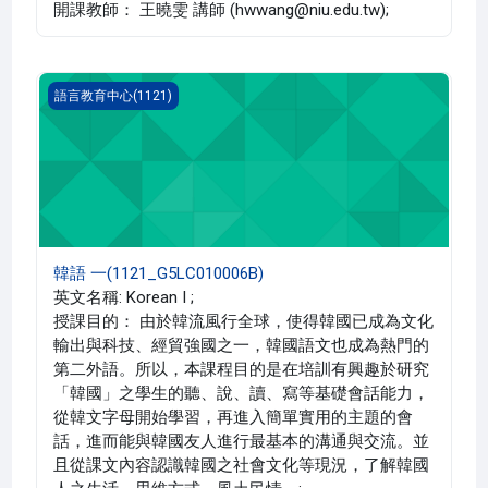
開課教師： 王曉雯 講師 (hwwang@niu.edu.tw);
韓語 一(1121_G5LC010006B)
語言教育中心(1121)
韓語 一(1121_G5LC010006B)
英文名稱: Korean I ;
授課目的： 由於韓流風行全球，使得韓國已成為文化
輸出與科技、經貿強國之一，韓國語文也成為熱門的
第二外語。所以，本課程目的是在培訓有興趣於研究
「韓國」之學生的聽、說、讀、寫等基礎會話能力，
從韓文字母開始學習，再進入簡單實用的主題的會
話，進而能與韓國友人進行最基本的溝通與交流。並
且從課文內容認識韓國之社會文化等現況，了解韓國