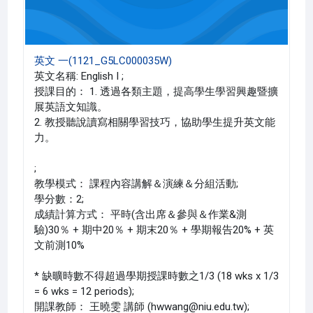
英文 一(1121_G5LC000035W)
英文名稱: English I ;
授課目的： 1. 透過各類主題，提高學生學習興趣暨擴
展英語文知識。
2. 教授聽說讀寫相關學習技巧，協助學生提升英文能
力。
;
教學模式： 課程內容講解＆演練＆分組活動;
學分數：2;
成績計算方式： 平時(含出席＆參與＆作業&測
驗)30％ + 期中20％ + 期末20％ + 學期報告20% + 英
文前測10%
* 缺曠時數不得超過學期授課時數之1/3 (18 wks x 1/3
= 6 wks = 12 periods);
開課教師： 王曉雯 講師 (hwwang@niu.edu.tw);