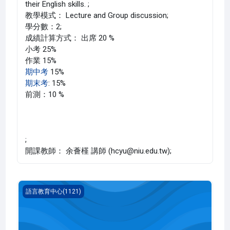
their English skills. ;
教學模式： Lecture and Group discussion;
學分數：2;
成績計算方式： 出席 20 %
小考 25%
作業 15%
期中考
15%
期末考
: 15%
前測：10 %
;
開課教師： 余薈槿 講師 (hcyu@niu.edu.tw);
英文 一(1121_G5LC000035W)
語言教育中心(1121)