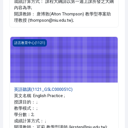
成績計算方式： 課程大綱請以第一週上課所發之大綱
內容為準;
開課教師： 唐博敦(Alton Thompson) 教學型專案助
理教授 (thompson@niu.edu.tw);
英語聽講(1121_G5LC000051C)
語言教育中心(1121)
英語聽講(1121_G5LC000051C)
英文名稱: English Practice ;
授課目的： ;
教學模式： ;
學分數：2;
成績計算方式： ;
開課教師： 可莉 教學型講師 (kirsten@niu.edu.tw);