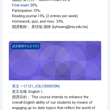
Final exam
20%;
Participation 10%;
Reading journal 15%; (2 entries per week)
Homework, quiz, and misc. 35%;
開課教師： 黃愷瑜 講師 (kyhwang@niu.edu.tw);
英文 一(1121_G5LC000035N)
語言教育中心(1121)
英文 一(1121_G5LC000035N)
英文名稱: English I ;
授課目的： This course intends to enhance the
overall English ability of our students by means of
engaging up-to-date topics that reflect the world of