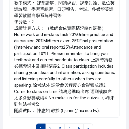
教學模式： 課堂講解、閱讀練習、課堂討論、數位英
語論壇、學習單練習、口頭報告、考試、多媒體英語
學習軟體自學系統練習等;
學分數：2;
成績計算方式： （教師會依實際情況略作調整）
Homework and in-class task 20%Online practice and
discussion 20%Midterm exam 25%Final presentation
(Interview and oral report)25%Attendance and
participation 10%1. Please remember to bring your
textbook and current handouts to class. 上課時請務
必攜帶課本及相關講義2. Class participation includes
sharing your ideas and information, asking questions,
and listening carefully to others when they are
speaking. 除考試外 課堂參與程度亦會影響成績3.
Come to class on time 請務必準時出席 遲到或缺席
太多會影響成績4. No make-up for the quizes. 小考未
到無法補考5;
開課教師： 陳惠如 教授 (hjchen@niu.edu.tw);
Page 1
Page 2
Page 3
Page 4
Page 5
Next page
1
2
3
4
5
»