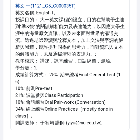
英文 一(1121_G5LC000035T)
英文名稱: English I ;
授課目的： 大一英文課程的設立，目的在幫助學生達
到"準&快"的閱讀解析能力及表達能力，以因應大學生
涯中的海量原文資訊，以及未來面對世界的溝通交
流。透過老師帶讀與詮釋文本，加上文法與字詞的解
析與累積，期許提升同學的思考力，面對資訊與文本
的解讀能力，以及通暢清晰的表達力。;
教學模式： 講課，課堂練習，口語練習，測驗;
學分數：2;
成績計算方式： 25%: 期末總考Final General Test (1-
6)
10%: 前測Pre-test
21%: 課堂參與Class Participation
10%: 會話練習Oral Pair-work (Conversation)
34%: 線上練習Online Practices［mostly done in
class］;
開課教師： 于宥均 講師 (yjyu@niu.edu.tw);