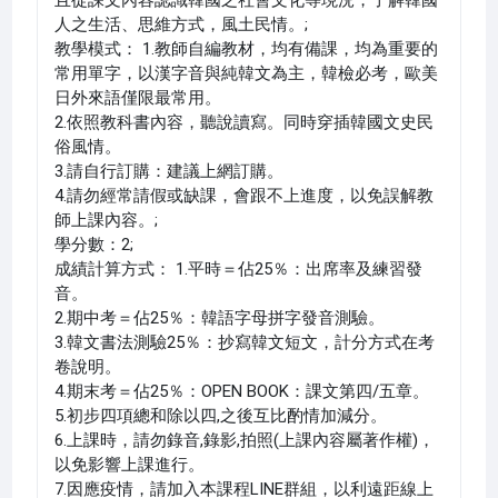
人之生活、思維方式，風土民情。;
教學模式： 1.教師自編教材，均有備課，均為重要的
常用單字，以漢字音與純韓文為主，韓檢必考，歐美
日外來語僅限最常用。
2.依照教科書內容，聽說讀寫。同時穿插韓國文史民
俗風情。
3.請自行訂購：建議上網訂購。
4.請勿經常請假或缺課，會跟不上進度，以免誤解教
師上課內容。;
學分數：2;
成績計算方式： 1.平時＝佔25％：出席率及練習發
音。
2.期中考＝佔25％：韓語字母拼字發音測驗。
3.韓文書法測驗25％：抄寫韓文短文，計分方式在考
卷說明。
4.期末考＝佔25％：OPEN BOOK：課文第四/五章。
5.初步四項總和除以四,之後互比酌情加減分。
6.上課時，請勿錄音,錄影,拍照(上課內容屬著作權)，
以免影響上課進行。
7.因應疫情，請加入本課程LINE群組，以利遠距線上