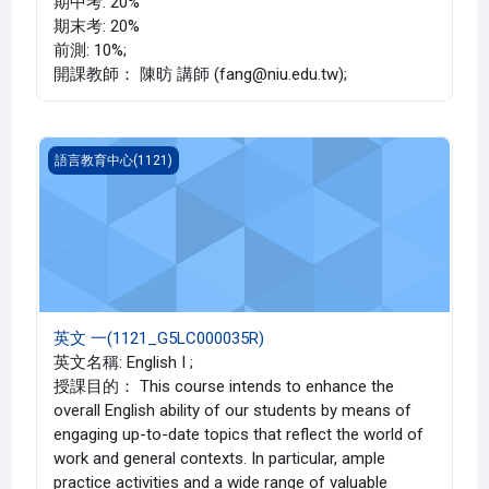
期中考: 20%
期末考: 20%
前測: 10%;
開課教師： 陳昉 講師 (fang@niu.edu.tw);
英文 一(1121_G5LC000035R)
語言教育中心(1121)
英文 一(1121_G5LC000035R)
英文名稱: English I ;
授課目的： This course intends to enhance the
overall English ability of our students by means of
engaging up-to-date topics that reflect the world of
work and general contexts. In particular, ample
practice activities and a wide range of valuable