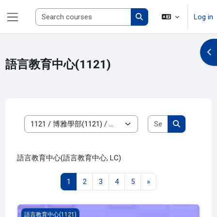
Skip to main content
Search courses
Log in
Side panel
Search courses
Op
語言教育中心(1121)
Search course
Course categories
Search cour
語言教育中心(語言教育中心, LC)
Page 1
Page 2
Page 3
Page 4
Page 5
Next page
1
2
3
4
5
»
英語聽講(1121_G5LC000051N)
語言教育中心(1121)