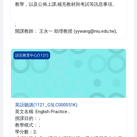
教學，以及公佈上課,補充教材與考試等訊息事項。
;
開課教師： 王永一 助理教授 (yywang@niu.edu.tw);
英語聽講(1121_G5LC000051K)
語言教育中心(1121)
英語聽講(1121_G5LC000051K)
英文名稱: English Practice ;
授課目的： ;
教學模式： ;
學分數：2;