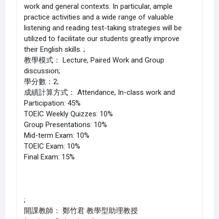
work and general contexts. In particular, ample
practice activities and a wide range of valuable
listening and reading test-taking strategies will be
utilized to facilitate our students greatly improve
their English skills. ;
教學模式： Lecture, Paired Work and Group
discussion;
學分數：2;
成績計算方式： Attendance, In-class work and
Participation: 45%
TOEIC Weekly Quizzes: 10%
Group Presentations: 10%
Mid-term Exam: 10%
TOEIC Exam: 10%
Final Exam: 15%
;
開課教師： 鄭竹君 教學型助理教授