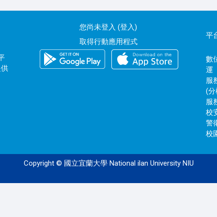
您尚未登入 (
登入
)
平
取得行動應用程式
平
數位
提供
運
服務
(分
服務
校安
警衛
校園
Copyright © 國立宜蘭大學 National ilan University NIU
120.101.0.171