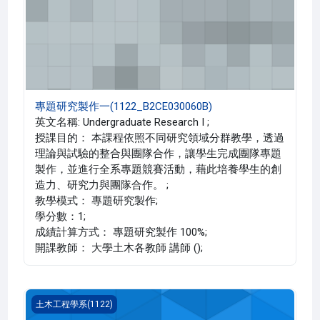
專題研究製作一(1122_B2CE030060B)
英文名稱: Undergraduate Research I ;
授課目的： 本課程依照不同研究領域分群教學，透過
理論與試驗的整合與團隊合作，讓學生完成團隊專題
製作，並進行全系專題競賽活動，藉此培養學生的創
造力、研究力與團隊合作。 ;
教學模式： 專題研究製作;
學分數：1;
成績計算方式： 專題研究製作 100%;
開課教師： 大學土木各教師 講師 ();
專題研究製作一(1122_B2CE030060A)
土木工程學系(1122)