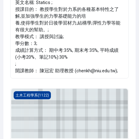
英文名稱: Statics ;
授課目的： 教授學生對於力系的各種基本特性之了
解,並加強學生的力學基礎能力的培
養,使得學生對於日後學習材力,結構學,彈性力學等能
有很大的幫助。;
教學模式： 講授與討論;
學分數：3;
成績計算方式： 期中考:35%, 期末考:35%, 平時成績
(小考20%、筆記10%):30%
;
開課教師： 陳冠宏 助理教授 (chenkh@niu.edu.tw);
隧道工程(1122_B2CE000169A)
土木工程學系(1122)