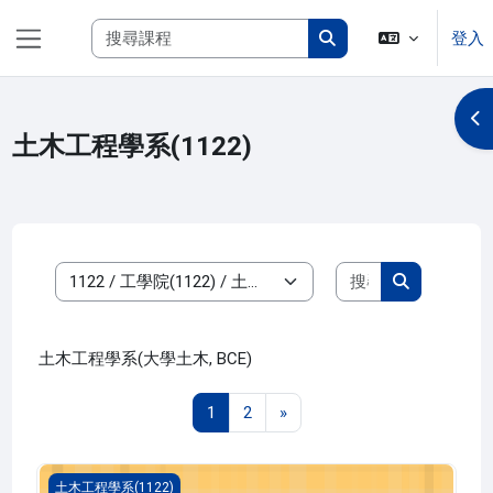
跳至主內容
搜尋課程
登入
側板
搜尋課程
開
土木工程學系(1122)
搜尋課程
課程類別
搜尋課程
土木工程學系(大學土木, BCE)
第 1 頁
第 2 頁
下一頁
1
2
»
專題研究製作三(1122_B2CE040013A)
土木工程學系(1122)