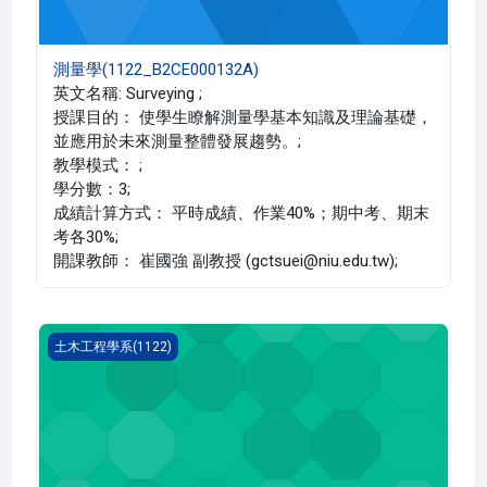
測量學(1122_B2CE000132A)
英文名稱: Surveying ;
授課目的： 使學生瞭解測量學基本知識及理論基礎，
並應用於未來測量整體發展趨勢。;
教學模式： ;
學分數：3;
成績計算方式： 平時成績、作業40%；期中考、期末
考各30%;
開課教師： 崔國強 副教授 (gctsuei@niu.edu.tw);
測量實習(1122_B2CE000129C)
土木工程學系(1122)