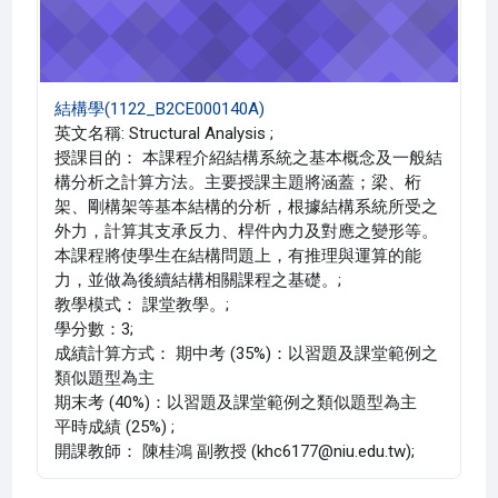
結構學(1122_B2CE000140A)
英文名稱: Structural Analysis ;
授課目的： 本課程介紹結構系統之基本概念及一般結
構分析之計算方法。主要授課主題將涵蓋；梁、桁
架、剛構架等基本結構的分析，根據結構系統所受之
外力，計算其支承反力、桿件內力及對應之變形等。
本課程將使學生在結構問題上，有推理與運算的能
力，並做為後續結構相關課程之基礎。;
教學模式： 課堂教學。;
學分數：3;
成績計算方式： 期中考 (35%)：以習題及課堂範例之
類似題型為主
期末考 (40%)：以習題及課堂範例之類似題型為主
平時成績 (25%) ;
開課教師： 陳桂鴻 副教授 (khc6177@niu.edu.tw);