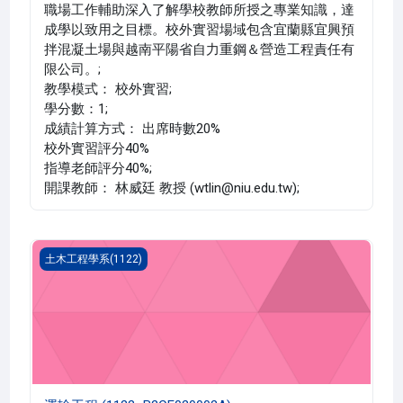
職場工作輔助深入了解學校教師所授之專業知識，達
成學以致用之目標。校外實習場域包含宜蘭縣宜興預
拌混凝土場與越南平陽省自力重鋼＆營造工程責任有
限公司。;
教學模式： 校外實習;
學分數：1;
成績計算方式： 出席時數20%
校外實習評分40%
指導老師評分40%;
開課教師： 林威廷 教授 (wtlin@niu.edu.tw);
運輸工程 (1122_B2CE020002A)
土木工程學系(1122)