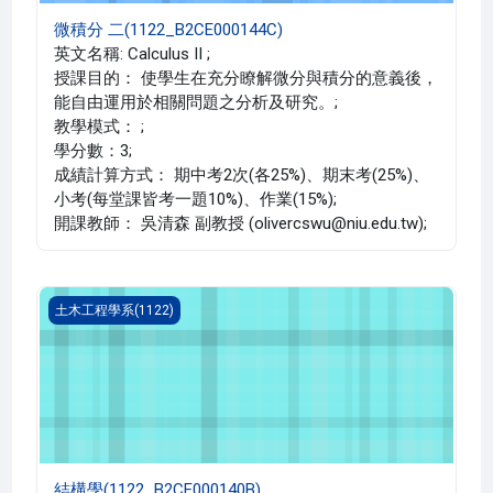
微積分 二(1122_B2CE000144C)
英文名稱: Calculus II ;
授課目的： 使學生在充分瞭解微分與積分的意義後，
能自由運用於相關問題之分析及研究。;
教學模式： ;
學分數：3;
成績計算方式： 期中考2次(各25%)、期末考(25%)、
小考(每堂課皆考一題10%)、作業(15%);
開課教師： 吳清森 副教授 (olivercswu@niu.edu.tw);
結構學(1122_B2CE000140B)
土木工程學系(1122)
結構學(1122_B2CE000140B)