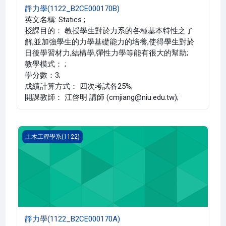
靜力學(1122_B2CE000170B)
英文名稱: Statics ;
授課目的： 教授學生對於力系的各種基本特性之了
解,並加強學生的力學基礎能力的培養,使得學生對於
日後學習材力,結構學,彈性力學等能有很大的幫助;
教學模式： ;
學分數：3;
成績計算方式： 四次考試各25%;
開課教師： 江啓明 講師 (cmjiang@niu.edu.tw);
靜力學(1122_B2CE000170A)
土木工程學系(1122)
靜力學(1122_B2CE000170A)