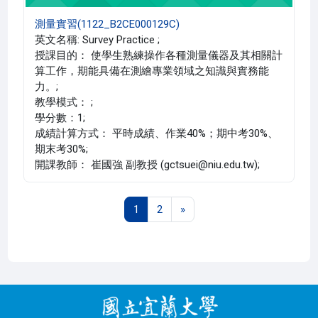
測量實習(1122_B2CE000129C)
英文名稱: Survey Practice ;
授課目的： 使學生熟練操作各種測量儀器及其相關計
算工作，期能具備在測繪專業領域之知識與實務能
力。;
教學模式： ;
學分數：1;
成績計算方式： 平時成績、作業40%；期中考30%、
期末考30%;
開課教師： 崔國強 副教授 (gctsuei@niu.edu.tw);
第 1 頁
第 2 頁
下一頁
1
2
»