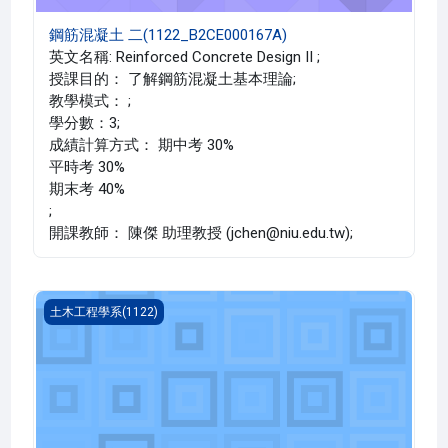
鋼筋混凝土 二(1122_B2CE000167A)
英文名稱: Reinforced Concrete Design II ;
授課目的： 了解鋼筋混凝土基本理論;
教學模式： ;
學分數：3;
成績計算方式： 期中考 30%
平時考 30%
期末考 40%
;
開課教師： 陳傑 助理教授 (jchen@niu.edu.tw);
微積分 二(1122_B2CE000144C)
土木工程學系(1122)