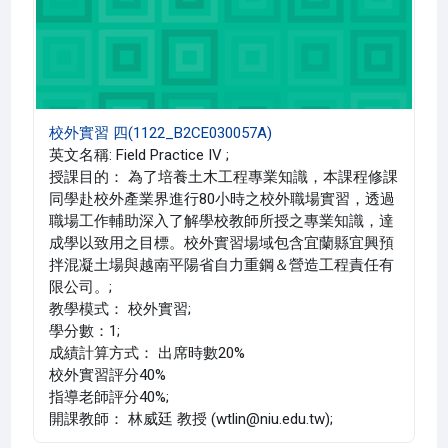
校外實習 四(1122_B2CE030057A)
英文名稱: Field Practice IV ;
授課目的： 為了培養土木工程專業知識，本課程修課
同學赴校外產業界進行80小時之校外職場實習，透過
職場工作輔助深入了解學校教師所授之專業知識，達
成學以致用之目標。校外實習場域包含宜蘭縣宜興預
拌混凝土場與越南平陽省自力重鋼＆營造工程責任有
限公司。;
教學模式： 校外實習;
學分數：1;
成績計算方式： 出席時數20%
校外實習評分40%
指導老師評分40%;
開課教師： 林威廷 教授 (wtlin@niu.edu.tw);