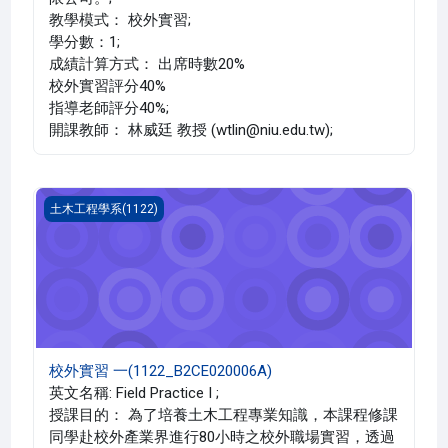
教學模式： 校外實習;
學分數：1;
成績計算方式： 出席時數20%
校外實習評分40%
指導老師評分40%;
開課教師： 林威廷 教授 (wtlin@niu.edu.tw);
校外實習 一(1122_B2CE020006A)
土木工程學系(1122)
校外實習 一(1122_B2CE020006A)
英文名稱: Field Practice I ;
授課目的： 為了培養土木工程專業知識，本課程修課
同學赴校外產業界進行80小時之校外職場實習，透過