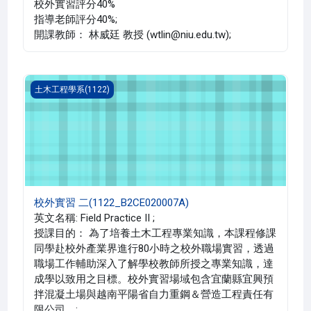
校外實習評分40%
指導老師評分40%;
開課教師： 林威廷 教授 (wtlin@niu.edu.tw);
校外實習 二(1122_B2CE020007A)
土木工程學系(1122)
校外實習 二(1122_B2CE020007A)
英文名稱: Field Practice II ;
授課目的： 為了培養土木工程專業知識，本課程修課
同學赴校外產業界進行80小時之校外職場實習，透過
職場工作輔助深入了解學校教師所授之專業知識，達
成學以致用之目標。校外實習場域包含宜蘭縣宜興預
拌混凝土場與越南平陽省自力重鋼＆營造工程責任有
限公司。;