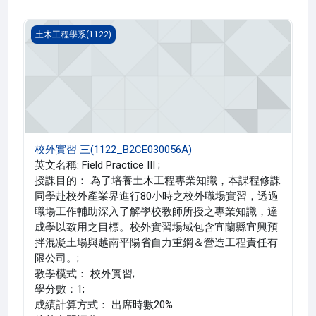
校外實習 三(1122_B2CE030056A)
土木工程學系(1122)
校外實習 三(1122_B2CE030056A)
英文名稱: Field Practice III ;
授課目的： 為了培養土木工程專業知識，本課程修課
同學赴校外產業界進行80小時之校外職場實習，透過
職場工作輔助深入了解學校教師所授之專業知識，達
成學以致用之目標。校外實習場域包含宜蘭縣宜興預
拌混凝土場與越南平陽省自力重鋼＆營造工程責任有
限公司。;
教學模式： 校外實習;
學分數：1;
成績計算方式： 出席時數20%