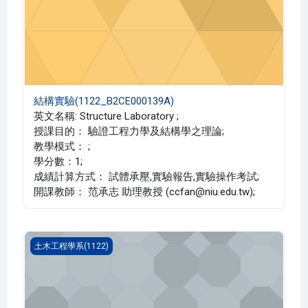
結構實驗(1122_B2CE000139A)
英文名稱: Structure Laboratory ;
授課目的： 驗證工程力學及結構學之理論;
教學模式： ;
學分數：1;
成績計算方式： 試體承壓,實驗報告,實驗操作考試;
開課教師： 范承志 助理教授 (ccfan@niu.edu.tw);
測量學(1122_B2CE000132B)
土木工程學系(1122)