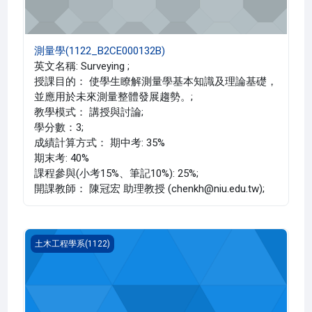
測量學(1122_B2CE000132B)
英文名稱: Surveying ;
授課目的： 使學生瞭解測量學基本知識及理論基礎，
並應用於未來測量整體發展趨勢。;
教學模式： 講授與討論;
學分數：3;
成績計算方式： 期中考: 35%
期末考: 40%
課程參與(小考15%、筆記10%): 25%;
開課教師： 陳冠宏 助理教授 (chenkh@niu.edu.tw);
測量學(1122_B2CE000132A)
土木工程學系(1122)