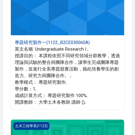
專題研究製作一(1122_B2CE030060A)
英文名稱: Undergraduate Research I ;
授課目的： 本課程依照不同研究領域分群教學，透過
理論與試驗的整合與團隊合作，讓學生完成團隊專題
製作，並進行全系專題競賽活動，藉此培養學生的創
造力、研究力與團隊合作。 ;
教學模式： 專題研究製作;
學分數：1;
成績計算方式： 專題研究製作 100%;
開課教師： 大學土木各教師 講師 ();
校外實習 四(1122_B2CE030057A)
土木工程學系(1122)