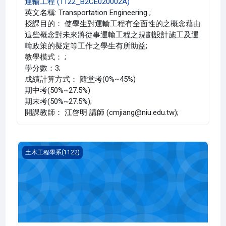
運輸工程 (1122_B2CE020002A)
英文名稱: Transportation Engineering ;
授課目的： 使學生對運輸工程有全面性的之概念藉由
這些概念對未來將從事運輸工程之規劃設計施工及運
輸政策的擬定等工作之學生有所助益;
教學模式： ;
學分數：3;
成績計算方式： 隨堂考(0%~45%)
期中考(50%~27.5%)
期末考(50%~27.5%);
開課教師： 江啓明 講師 (cmjiang@niu.edu.tw);
靜力學(1122_B2CE000170B)
土木工程學系(1122)