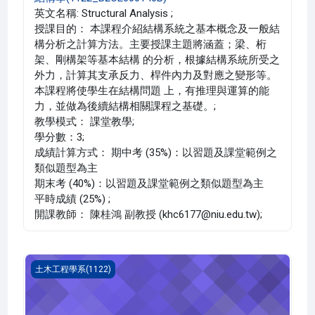
英文名稱: Structural Analysis ;
授課目的： 本課程介紹結構系統之基本概念及一般結
構分析之計算方法。主要授課主題將涵蓋；梁、桁
架、剛構架等基本結構 的分析，根據結構系統所受之
外力，計算其支承反力、桿件內力及對應之變形等。
本課程將使學生在結構問題 上，有推理與運算的能
力，並做為後續結構相關課程之基礎。;
教學模式： 課堂教學;
學分數：3;
成績計算方式： 期中考 (35%)：以習題及課堂範例之
類似題型為主
期末考 (40%)：以習題及課堂範例之類似題型為主
平時成績 (25%) ;
開課教師： 陳桂鴻 副教授 (khc6177@niu.edu.tw);
結構學(1122_B2CE000140A)
土木工程學系(1122)