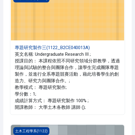
專題研究製作三(1122_B2CE040013A)
英文名稱: Undergraduate Research III ;
授課目的： 本課程依照不同研究領域分群教學，透過
理論與試驗的整合與團隊合作，讓學生完成團隊專題
製作，並進行全系專題競賽活動，藉此培養學生的創
造力、研究力與團隊合作。;
教學模式： 專題研究製作;
學分數：1;
成績計算方式： 專題研究製作 100% ;
開課教師： 大學土木各教師 講師 ();
專題研究製作一(1122_B2CE030060B)
土木工程學系(1122)