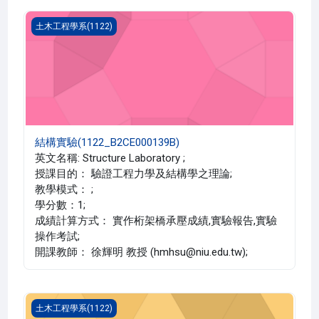
結構實驗(1122_B2CE000139B)
土木工程學系(1122)
結構實驗(1122_B2CE000139B)
英文名稱: Structure Laboratory ;
授課目的： 驗證工程力學及結構學之理論;
教學模式： ;
學分數：1;
成績計算方式： 實作桁架橋承壓成績,實驗報告,實驗
操作考試;
開課教師： 徐輝明 教授 (hmhsu@niu.edu.tw);
結構實驗(1122_B2CE000139A)
土木工程學系(1122)