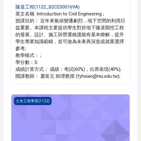
隧道工程(1122_B2CE000169A)
英文名稱: Introduction to Civil Engineering ;
授課目的： 近年來氣候變遷劇烈，地下空間的利用日
益重要。本課程主要提供學生對於地下隧道開挖工程
的發展、設計、施工與營運維護能有基本瞭解，提升
學生專業知識範疇，並可做為未來再深造或就業選擇
參考;
教學模式： ;
學分數：3;
成績計算方式： 成績：考試(60%)，出席表現(40%);
開課教師： 蕭富元 助理教授 (fyhsiao@niu.edu.tw);
鋼筋混凝土 二(1122_B2CE000167A)
土木工程學系(1122)