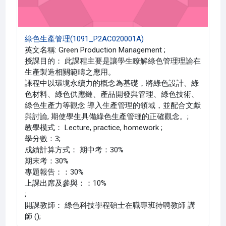
綠色生產管理(1091_P2AC020001A)
英文名稱: Green Production Management ;
授課目的： 此課程主要是讓學生瞭解綠色管理理論在
生產製造相關範疇之應用。
課程中以環境永續力的概念為基礎，將綠色設計、綠
色材料、綠色供應鏈、產品開發與管理、綠色技術、
綠色生產力等觀念 導入生產管理的領域，並配合文獻
與討論, 期使學生具備綠色生產管理的正確觀念。;
教學模式： Lecture, practice, homework ;
學分數：3;
成績計算方式： 期中考：30%
期末考：30%
專題報告：：30%
上課出席及參與：：10%
;
開課教師： 綠色科技學程碩士在職專班待聘教師 講
師 ();