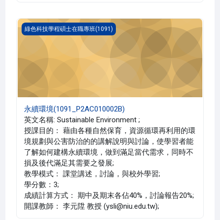
永續環境(1091_P2AC010002B)
綠色科技學程碩士在職專班(1091)
永續環境(1091_P2AC010002B)
英文名稱: Sustainable Environment ;
授課目的： 藉由各種自然保育，資源循環再利用的環
境規劃與公害防治的的講解說明與討論，使學習者能
了解如何建構永續環境，做到滿足當代需求，同時不
損及後代滿足其需要之發展;
教學模式： 課堂講述，討論，與校外學習;
學分數：3;
成績計算方式： 期中及期末各佔40%，討論報告20%;
開課教師： 李元陞 教授 (ysli@niu.edu.tw);