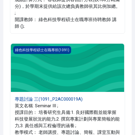
分)，於學期末提供給該次總負責教師依其比例加總。
;
開課教師： 綠色科技學程碩士在職專班待聘教師 講
師 ();
專題討論 三(1091_P2AC000019A)
綠色科技學程碩士在職專班(1091)
專題討論 三(1091_P2AC000019A)
英文名稱: Seminar III ;
授課目的： 培養研究生具備:1. 良好國際觀並能掌握
科技發展狀況的能力;2. 撰寫專案計劃與專業簡報的能
力;3. 責任感與工程倫理的涵養.;
教學模式： 老師講授、專題討論、簡報、課堂互動與