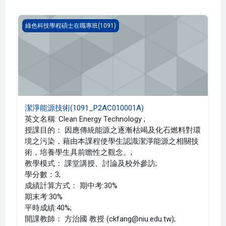
潔淨能源技術(1091_P2AC010001A)
綠色科技學程碩士在職專班(1091)
潔淨能源技術(1091_P2AC010001A)
英文名稱: Clean Energy Technology ;
授課目的： 因應傳統能源之逐漸枯竭及化石燃料對環
境之污染，藉由本課程使學生認識潔淨能源之相關技
術，培養學生具前瞻性之觀念。;
教學模式： 課堂講授、討論及校外參訪;
學分數：3;
成績計算方式： 期中考:30%
期末考:30%
平時成績:40%;
開課教師： 方治國 教授 (ckfang@niu.edu.tw);