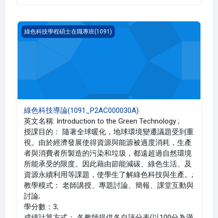
綠色科技導論(1091_P2AC000030A)
綠色科技學程碩士在職專班(1091)
綠色科技導論(1091_P2AC000030A)
英文名稱: Introduction to the Green Technology ;
授課目的： 隨著全球暖化，地球環境變遷議題受到重
視。由於經濟發展使得資源與能源被過度消耗，生產
者與消費者所製造的污染和垃圾，都遠超過自然環境
所能承受的限度。因此藉由節能減碳、綠色生活、及
資源永續利用等課題，使學生了解綠色科技與生產。;
教學模式： 老師講授、專題討論、簡報、課堂互動與
討論;
學分數：3;
成績計算方式： 各教師提供各自評分表(以100分為滿