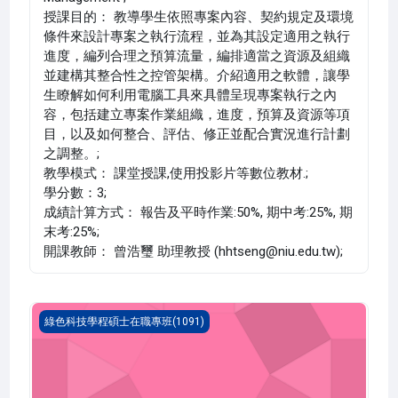
授課目的： 教導學生依照專案內容、契約規定及環境
條件來設計專案之執行流程，並為其設定適用之執行
進度，編列合理之預算流量，編排適當之資源及組織
並建構其整合性之控管架構。介紹適用之軟體，讓學
生瞭解如何利用電腦工具來具體呈現專案執行之內
容，包括建立專案作業組織，進度，預算及資源等項
目，以及如何整合、評估、修正並配合實況進行計劃
之調整。;
教學模式： 課堂授課,使用投影片等數位教材.;
學分數：3;
成績計算方式： 報告及平時作業:50%, 期中考:25%, 期
末考:25%;
開課教師： 曾浩璽 助理教授 (hhtseng@niu.edu.tw);
綠色生產管理(1091_P2AC020001A)
綠色科技學程碩士在職專班(1091)