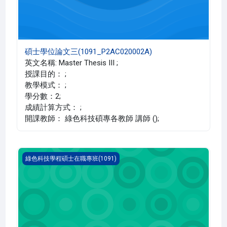
碩士學位論文三(1091_P2AC020002A)
英文名稱: Master Thesis III ;
授課目的： ;
教學模式： ;
學分數：2;
成績計算方式： ;
開課教師： 綠色科技碩專各教師 講師 ();
碩士學位論文一(1091_P2AC010004A)
綠色科技學程碩士在職專班(1091)