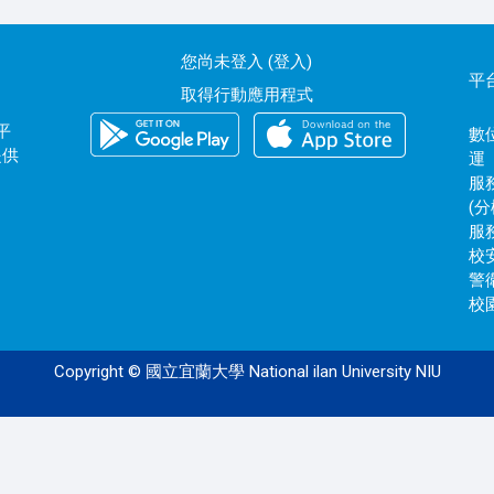
您尚未登入 (
登入
)
平
取得行動應用程式
平
數位
提供
運
服務
(分
服務
校安
警衛
校園
Copyright © 國立宜蘭大學 National ilan University NIU
120.101.0.172