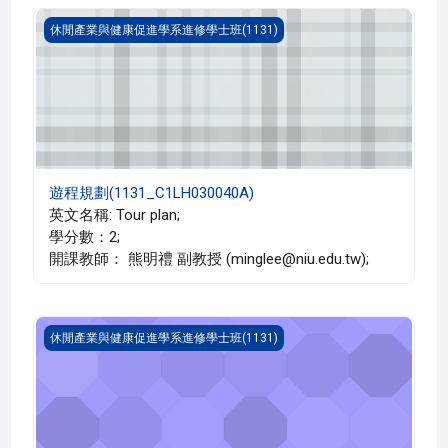
遊程規劃(1131_C1LH030040A)
休閒產業與健康促進學系進修學士班(1131)
遊程規劃(1131_C1LH030040A)
英文名稱: Tour plan;
學分數：2;
開課教師： 熊明禮 副教授 (minglee@niu.edu.tw);
會計學 一(1131_C1LH030039A)
休閒產業與健康促進學系進修學士班(1131)