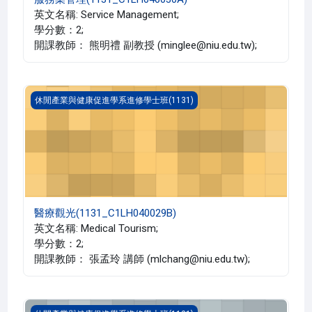
英文名稱: Service Management;
學分數：2;
開課教師： 熊明禮 副教授 (minglee@niu.edu.tw);
醫療觀光(1131_C1LH040029B)
休閒產業與健康促進學系進修學士班(1131)
醫療觀光(1131_C1LH040029B)
英文名稱: Medical Tourism;
學分數：2;
開課教師： 張孟玲 講師 (mlchang@niu.edu.tw);