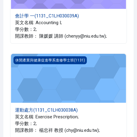
會計學 一(1131_C1LH030039A)
英文名稱: Accounting I;
學分數：2;
開課教師： 陳媛媛 講師 (chenyy@niu.edu.tw);
運動處方(1131_C1LH030038A)
休閒產業與健康促進學系進修學士班(1131)
運動處方(1131_C1LH030038A)
英文名稱: Exercise Prescription;
學分數：2;
開課教師： 楊忠祥 教授 (chy@niu.edu.tw);