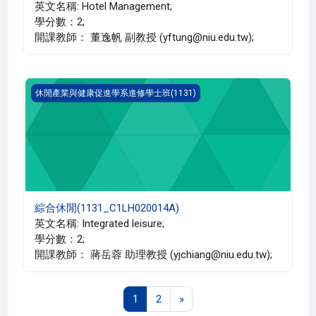
英文名稱: Hotel Management;
學分數：2;
開課教師： 董逸帆 副教授 (yftung@niu.edu.tw);
綜合休閒(1131_C1LH020014A)
休閒產業與健康促進學系進修學士班(1131)
綜合休閒(1131_C1LH020014A)
英文名稱: Integrated leisure;
學分數：2;
開課教師： 蔣岳蓉 助理教授 (yjchiang@niu.edu.tw);
第 1 頁
第 2 頁
下一頁
1
2
»