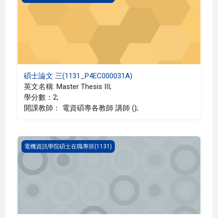
碩士論文 三(1131_P4EC000031A)
英文名稱: Master Thesis III;
學分數：2;
開課教師： 電資碩專各教師 講師 ();
碩士論文 一(1131_P4EC000029A)
電機資訊學院碩士在職專班(1131)