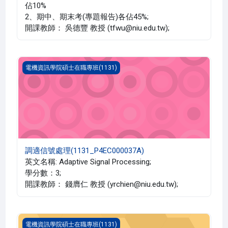
佔10%
2、期中、期末考(專題報告)各佔45%;
開課教師： 吳德豐 教授 (tfwu@niu.edu.tw);
調適信號處理(1131_P4EC000037A)
電機資訊學院碩士在職專班(1131)
調適信號處理(1131_P4EC000037A)
英文名稱: Adaptive Signal Processing;
學分數：3;
開課教師： 錢膺仁 教授 (yrchien@niu.edu.tw);
碩士論文 三(1131_P4EC000031A)
電機資訊學院碩士在職專班(1131)