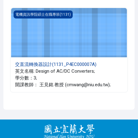
交直流轉換器設計(1131_P4EC000007A)
電機資訊學院碩士在職專班(1131)
交直流轉換器設計(1131_P4EC000007A)
英文名稱: Design of AC/DC Converters;
學分數：3;
開課教師： 王見銘 教授 (cmwang@niu.edu.tw);