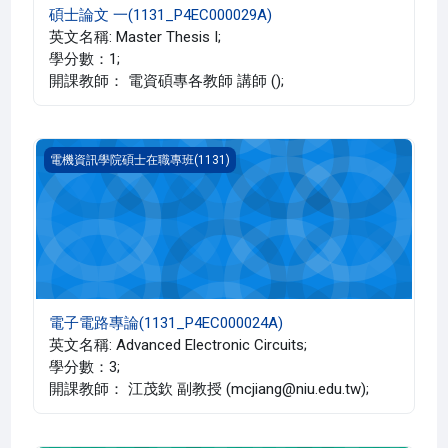
碩士論文 一(1131_P4EC000029A)
英文名稱: Master Thesis I;
學分數：1;
開課教師： 電資碩專各教師 講師 ();
電子電路專論(1131_P4EC000024A)
電機資訊學院碩士在職專班(1131)
電子電路專論(1131_P4EC000024A)
英文名稱: Advanced Electronic Circuits;
學分數：3;
開課教師： 江茂欽 副教授 (mcjiang@niu.edu.tw);