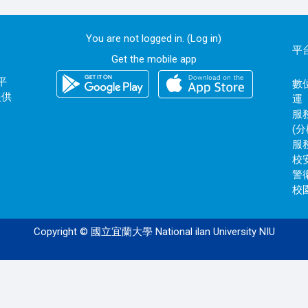
You are not logged in. (
Log in
)
平
Get the mobile app
平
數位
提供
運
服務
(分
服務
校安
警衛
校園
Copyright © 國立宜蘭大學 National ilan University NIU
120.101.0.171