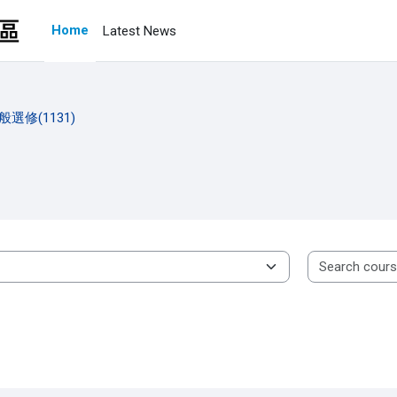
Home
Latest News
般選修(1131)