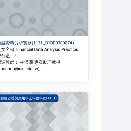
融資料分析實務(1131_B1BD030007A)
文名稱: Financial Data Analysis Practice;
學分數：3;
開課教師： 林漢洲 專案助理教授
hanchou@niu.edu.tw);
業資料科學導論(1131_B1BD010005A)
大數據管理與應用學士學位學程(1131)