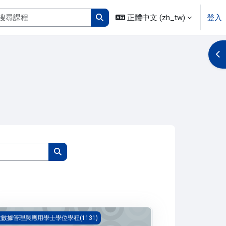
搜尋課程
正體中文 ‎(zh_tw)‎
登入
搜尋課程
開
搜尋課程
搜尋課程
融資料分析實務(1131_B1BD030007A)
大數據管理與應用學士學位學程(1131)