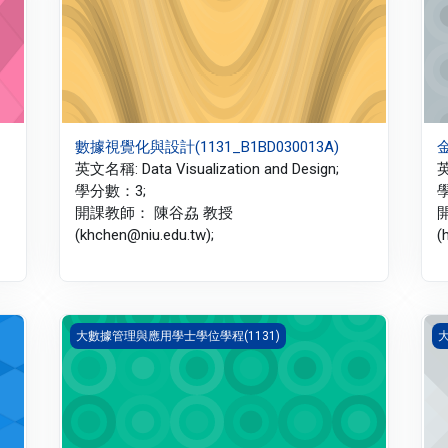
數據視覺化與設計(1131_B1BD030013A)
金
英文名稱: Data Visualization and Design;
英
學分數：3;
開課教師： 陳谷劦 教授
(khchen@niu.edu.tw);
(
商用資料庫導論(1131_B1BD020009A)
商
大數據管理與應用學士學位學程(1131)