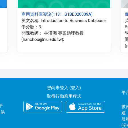
商用資料庫導論(1131_B1BD020009A)
商
英文名稱: Introduction to Business Database;
英
學分數：3;
B
開課教師： 林漢洲 專案助理教授
(hanchou@niu.edu.tw);
(
您尚未登入 (
登入
)
平
取得行動應用程式
平
數位
提供
運
服務
(分