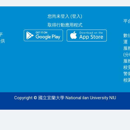
您尚未登入 (
登入
)
平
取得行動應用程式
平
數位
提供
運
服務
(分
服務
校安
警衛
校園
Copyright © 國立宜蘭大學 National ilan University NIU
120.101.0.172