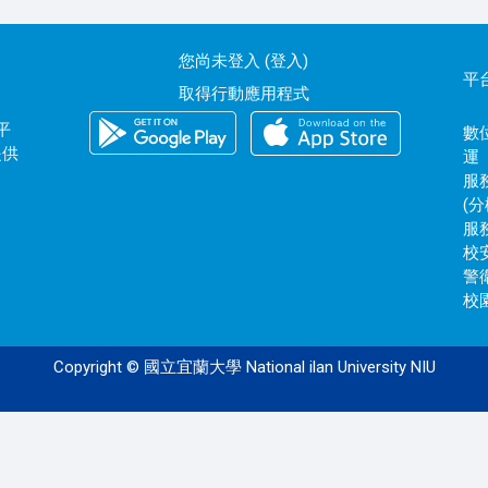
您尚未登入 (
登入
)
平
取得行動應用程式
平
數位
提供
運
服務
(分
服務
校安
警衛
校園
Copyright © 國立宜蘭大學 National ilan University NIU
120.101.0.171