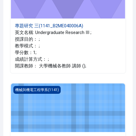
專題研究 三(1141_B2ME040006A)
英文名稱: Undergraduate Research III ;
授課目的： ;
教學模式： ;
學分數：1;
成績計算方式： ;
開課教師： 大學機械各教師 講師 ();
機械與機電工程概論(1141_B2ME010004B)
機械與機電工程學系(1141)