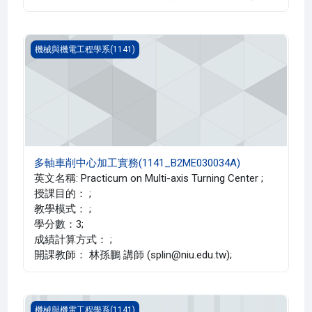
多軸車削中心加工實務(1141_B2ME030034A)
機械與機電工程學系(1141)
多軸車削中心加工實務(1141_B2ME030034A)
英文名稱: Practicum on Multi-axis Turning Center ;
授課目的： ;
教學模式： ;
學分數：3;
成績計算方式： ;
開課教師： 林孫鵬 講師 (splin@niu.edu.tw);
專題研究 上(1141_B2ME000067A)
機械與機電工程學系(1141)