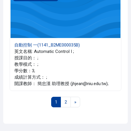
自動控制 一(1141_B2ME000035B)
英文名稱: Automatic Control I ;
授課目的： ;
教學模式： ;
學分數：3;
成績計算方式： ;
開課教師： 簡忠漢 助理教授 (jhjean@niu.edu.tw);
第 1 頁
第 2 頁
下一頁
1
2
»