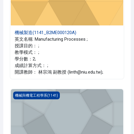
機械製造(1141_B2ME000120A)
英文名稱: Manufacturing Processes ;
授課目的： ;
教學模式： ;
學分數：2;
成績計算方式： ;
開課教師： 林宗鴻 副教授 (linth@niu.edu.tw);
半導體製程技術概論(1141_B2ME000028A)
機械與機電工程學系(1141)