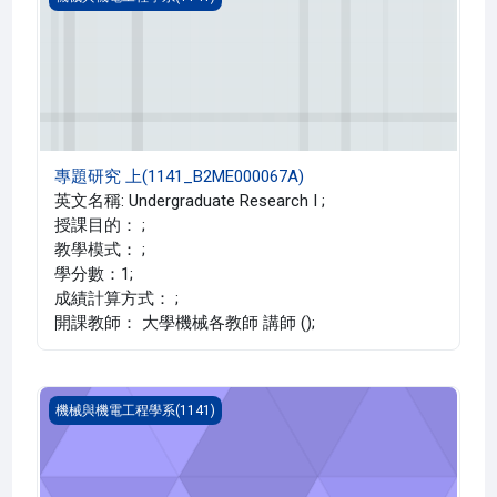
專題研究 上(1141_B2ME000067A)
英文名稱: Undergraduate Research I ;
授課目的： ;
教學模式： ;
學分數：1;
成績計算方式： ;
開課教師： 大學機械各教師 講師 ();
專題研究 三(1141_B2ME040006A)
機械與機電工程學系(1141)