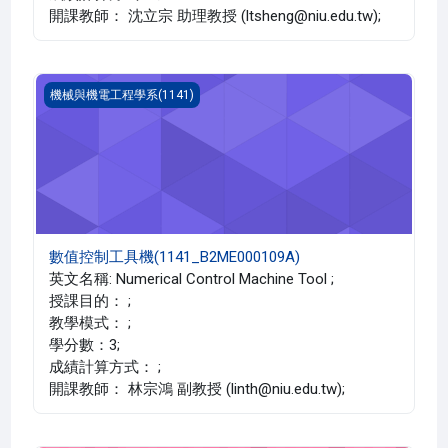
開課教師： 沈立宗 助理教授 (ltsheng@niu.edu.tw);
數值控制工具機(1141_B2ME000109A)
機械與機電工程學系(1141)
數值控制工具機(1141_B2ME000109A)
英文名稱: Numerical Control Machine Tool ;
授課目的： ;
教學模式： ;
學分數：3;
成績計算方式： ;
開課教師： 林宗鴻 副教授 (linth@niu.edu.tw);