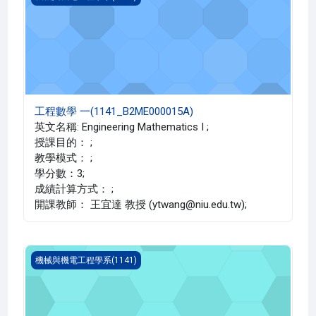
工程數學 一(1141_B2ME000015A)
英文名稱: Engineering Mathematics I ;
授課目的： ;
教學模式： ;
學分數：3;
成績計算方式： ;
開課教師： 王宜達 教授 (ytwang@niu.edu.tw);
工程數學 一(1141_B2ME000015B)
機械與機電工程學系(1141)