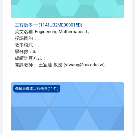
工程數學 一(1141_B2ME000015B)
英文名稱: Engineering Mathematics I ;
授課目的： ;
教學模式： ;
學分數：3;
成績計算方式： ;
開課教師： 王宜達 教授 (ytwang@niu.edu.tw);
非傳統加工(1141_B2ME000053A)
機械與機電工程學系(1141)