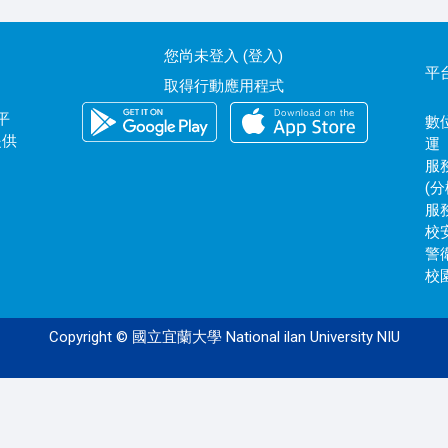
您尚未登入 (
登入
)
平
取得行動應用程式
平
數位
提供
運
服務
(分
服務
校安
警衛
校園
Copyright © 國立宜蘭大學 National ilan University NIU
120.101.0.172