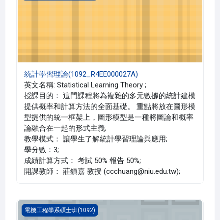
統計學習理論(1092_R4EE000027A)
英文名稱: Statistical Learning Theory ;
授課目的： 這門課程將為複雜的多元數據的統計建模
提供概率和計算方法的全面基礎。 重點將放在圖形模
型提供的統一框架上，圖形模型是一種將圖論和概率
論融合在一起的形式主義;
教學模式： 讓學生了解統計學習理論與應用;
學分數：3;
成績計算方式： 考試 50% 報告 50%;
開課教師： 莊鎮嘉 教授 (ccchuang@niu.edu.tw);
專題討論 一(1092_R4EE000022A)
電機工程學系碩士班(1092)