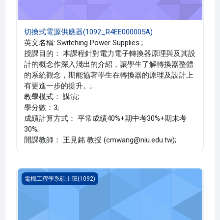
切換式電源供應器(1092_R4EE000005A)
英文名稱: Switching Power Supplies ;
授課目的： 本課程針對電力電子轉換器原理與及其設
計的概念作深入淺出的介紹，讓學生了解轉換器整體
的系統觀念，期能協著學生在轉換器的原理及設計上
有更進一步的提升。;
教學模式： 講演;
學分數：3;
成績計算方式： 平常成績40%+期中考30%+期末考
30%;
開課教師： 王見銘 教授 (cmwang@niu.edu.tw);
人工智慧(1092_R4EE000003A)
電機工程學系碩士班(1092)