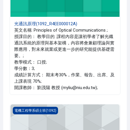
光通訊原理(1092_R4EE000012A)
英文名稱: Principles of Optical Communications ;
授課目的： 教學目的: 課程內容是讓初學者了解光纖
通訊系統的原理與基本架構，內容將會兼顧理論與實
際應用，對未來就業或更進一步的研究能提供基礎需
要。;
教學模式： 口授;
學分數：3;
成績計算方式： 期末考30%，作業、報告、出席、及
上課表現 70%;
開課教師： 劉茂陽 教授 (myliu@niu.edu.tw);
可變結構控制(1092_R4EE000008A)
電機工程學系碩士班(1092)