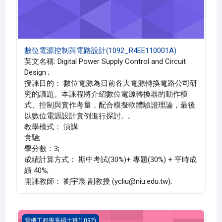
數位電源控制與電路設計(1092_R4EE110001A)
英文名稱: Digital Power Supply Control and Circuit
Design ;
授課目的： 數位電源為目前各大電源轉換電路公司研
究的議題。本課程將介紹數位電源轉換器的動作模
式、控制與實作考量，配合模擬軟體驗證理論，最後
以數位電源設計實例進行探討。;
教學模式： 演講
實驗;
學分數：3;
成績計算方式： 期中考試(30%)+ 專題(30%) + 平時成
績 40%;
開課教師： 劉宇晨 副教授 (ycliu@niu.edu.tw);
數位傳輸理論(1092_R4EE000050A)
電機工程學系碩士班(1092)