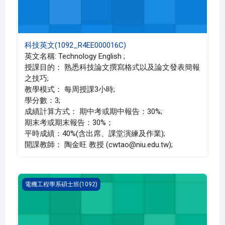
科技英文(1092_R4EE000016C)
英文名稱: Technology English ;
授課目的： 熟悉科技論文撰寫格式以及論文發表簡報
之技巧;
教學模式： 每周授課3小時;
學分數：3;
成績計算方式： 期中考或期中報告：30%;
期末考或期末報告：30%；
平時成績：40%(含出席、課堂演練及作業);
開課教師： 陶金旺 教授 (cwtao@niu.edu.tw);
光通訊原理(1092_R4EE000012A)
電機工程學系碩士班(1092)