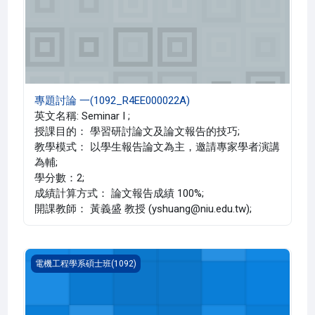
專題討論 一(1092_R4EE000022A)
英文名稱: Seminar I ;
授課目的： 學習研討論文及論文報告的技巧;
教學模式： 以學生報告論文為主，邀請專家學者演講
為輔;
學分數：2;
成績計算方式： 論文報告成績 100%;
開課教師： 黃義盛 教授 (yshuang@niu.edu.tw);
科技英文(1092_R4EE000016C)
電機工程學系碩士班(1092)