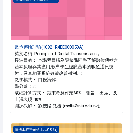
數位傳輸理論(1092_R4EE000050A)
英文名稱: Principle of Digital Transmission ;
授課目的： 本課程目標為讓修課同學了解數位傳輸之
基本原理與其應用,教導學生認識基本的數位通訊技
術，及其相關系統效能改善機制。;
教學模式： 口授講解;
學分數：3;
成績計算方式： 期末考及作業60%，報告、出席、及
上課表現 40%;
開課教師： 劉茂陽 教授 (myliu@niu.edu.tw);
統計學習理論(1092_R4EE000027A)
電機工程學系碩士班(1092)