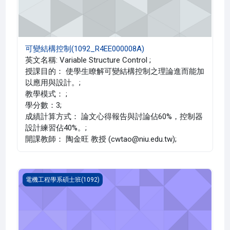
可變結構控制(1092_R4EE000008A)
英文名稱: Variable Structure Control ;
授課目的： 使學生瞭解可變結構控制之理論進而能加
以應用與設計。;
教學模式： ;
學分數：3;
成績計算方式： 論文心得報告與討論佔60%，控制器
設計練習佔40%。;
開課教師： 陶金旺 教授 (cwtao@niu.edu.tw);
切換式電源供應器(1092_R4EE000005A)
電機工程學系碩士班(1092)