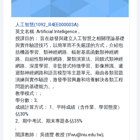
人工智慧(1092_R4EE000003A)
英文名稱: Artificial Intelligence ;
授課目的： 旨在啟發與建立人工智慧之相關理論基礎
與實作驗證技巧，以簡單而不失嚴謹的方式，介紹包
括機器學習、類神經網路、輻射基底函數類神經網
路、自組性類神經網路、聚類演算法、回饋式類神經
網路、深度學習、非監督式特徵學習、影像辨識、遞
迴類神經網路和語言模型等主題單元。藉由各類習題
演練與實作驗證，激發學習興趣和培養解決各類工程
問題的基礎能力。;
教學模式： ;
學分數：3;
成績計算方式： 1、平時成績（含作業、學習態度）
佔30%
2、期中考試、期末專題各佔35%
;
開課教師： 吳德豐 教授 (tfwu@niu.edu.tw);