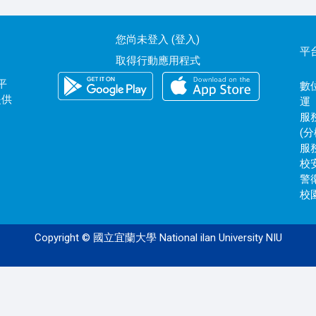
您尚未登入 (
登入
)
平
取得行動應用程式
平
數位
提供
運
服務
(分
服務
校安
警衛
校園
Copyright © 國立宜蘭大學 National ilan University NIU
120.101.0.172