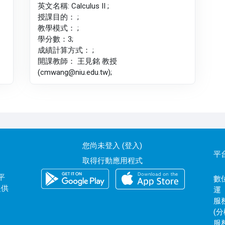
英文名稱: Calculus II ;
授課目的： ;
教學模式： ;
學分數：3;
成績計算方式： ;
開課教師： 王見銘 教授
(cmwang@niu.edu.tw);
您尚未登入 (
登入
)
平
取得行動應用程式
平
數位
提供
運
服務
(分
服務