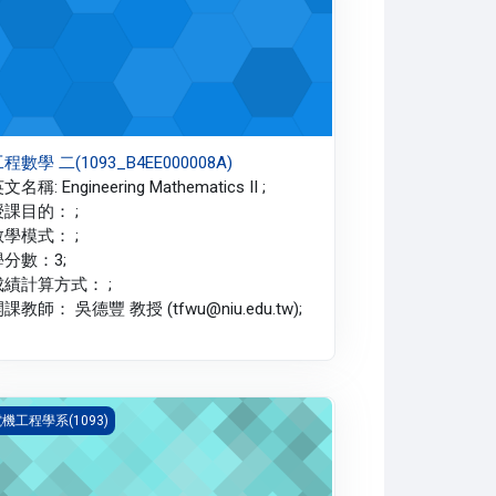
程數學 二(1093_B4EE000008A)
文名稱: Engineering Mathematics II ;
授課目的： ;
教學模式： ;
學分數：3;
成績計算方式： ;
課教師： 吳德豐 教授 (tfwu@niu.edu.tw);
程數學 一(1093_B4EE000007A)
機工程學系(1093)