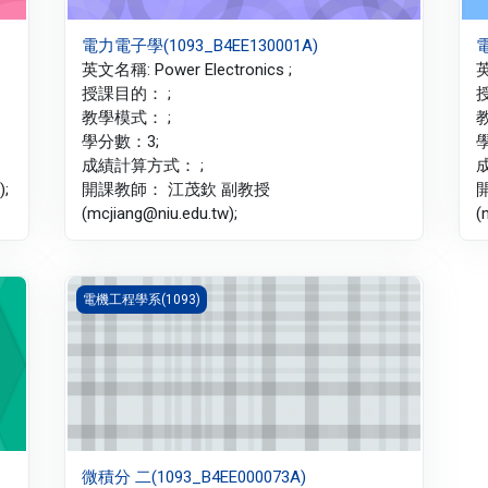
電力電子學(1093_B4EE130001A)
電
英文名稱: Power Electronics ;
英
授課目的： ;
教學模式： ;
學分數：3;
成績計算方式： ;
;
開課教師： 江茂欽 副教授
(mcjiang@niu.edu.tw);
(
微積分 二(1093_B4EE000073A)
電機工程學系(1093)
微積分 二(1093_B4EE000073A)