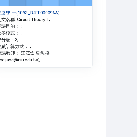
路學 一(1093_B4EE000096A)
文名稱: Circuit Theory I ;
授課目的： ;
教學模式： ;
學分數：3;
成績計算方式： ;
開課教師： 江茂欽 副教授
mcjiang@niu.edu.tw);