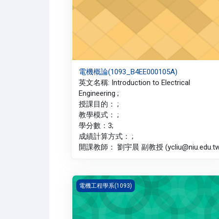
電機概論(1093_B4EE000105A)
英文名稱: Introduction to Electrical
Engineering ;
授課目的： ;
教學模式： ;
學分數：3;
成績計算方式： ;
開課教師： 劉宇晨 副教授 (ycliu@niu.edu.tw
電路學 二(1093_B4EE000097A)
電機工程學系(1093)