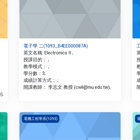
電子學 二(1093_B4EE000087A)
工
英文名稱: Electronics II ;
英
授課目的： ;
教學模式： ;
學分數：3;
成績計算方式： ;
開課教師： 李志文 教授 (cwli@niu.edu.tw);
開
);
微積分 一(1093_B4EE000072A)
工
電機工程學系(1093)
電