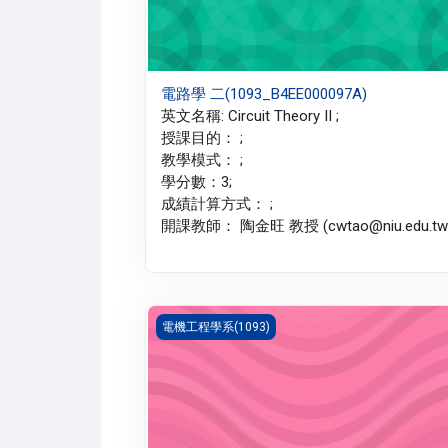
電路學 二(1093_B4EE000097A)
英文名稱: Circuit Theory II ;
授課目的： ;
教學模式： ;
學分數：3;
成績計算方式： ;
開課教師： 陶金旺 教授 (cwtao@niu.edu.tw)
電磁學(1093_B4EE000100A)
電機工程學系(1093)