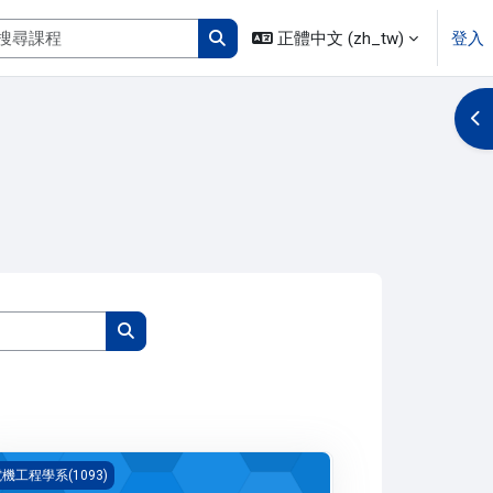
搜尋課程
正體中文 ‎(zh_tw)‎
登入
搜尋課程
開
搜尋課程
搜尋課程
程數學 二(1093_B4EE000008A)
機工程學系(1093)