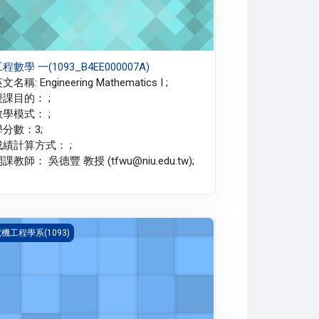
程數學 一(1093_B4EE000007A)
文名稱: Engineering Mathematics I ;
授課目的： ;
教學模式： ;
學分數：3;
成績計算方式： ;
課教師： 吳德豐 教授 (tfwu@niu.edu.tw);
路學 一(1093_B4EE000096A)
機工程學系(1093)