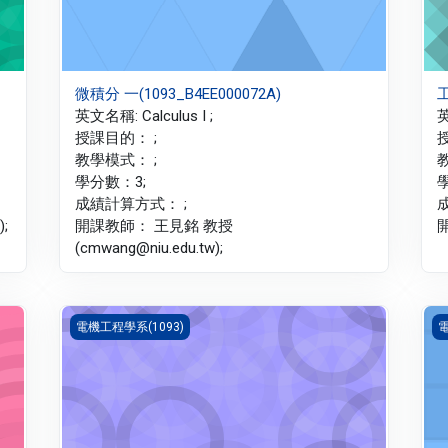
微積分 一(1093_B4EE000072A)
工
英文名稱: Calculus I ;
英
授課目的： ;
教學模式： ;
學分數：3;
成績計算方式： ;
;
開課教師： 王見銘 教授
開
(cmwang@niu.edu.tw);
電力電子學(1093_B4EE130001A)
電
電機工程學系(1093)
電