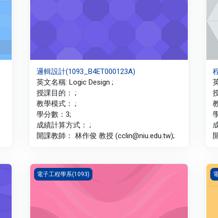
邏輯設計(1093_B4ET000123A)
程
英文名稱: Logic Design ;
英
授課目的： ;
教學模式： ;
學分數：3;
成績計算方式： ;
開課教師： 林作俊 教授 (cclin@niu.edu.tw);
開
數位系統設計(1093_B4ET000107A)
電
電子工程學系(1093)
電