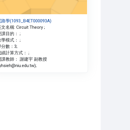
路學(1093_B4ET000093A)
文名稱: Circuit Theory ;
授課目的： ;
教學模式： ;
學分數：3;
成績計算方式： ;
開課教師： 謝建宇 副教授
jyhsieh@niu.edu.tw);