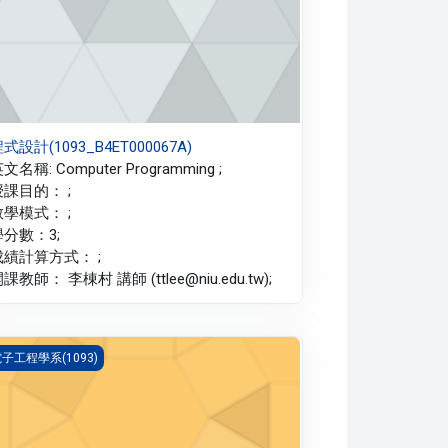
式設計(1093_B4ET000067A)
文名稱: Computer Programming ;
授課目的： ;
教學模式： ;
學分數：3;
成績計算方式： ;
課教師： 李棟村 講師 (ttlee@niu.edu.tw);
路學(1093_B4ET000093A)
子工程學系(1093)