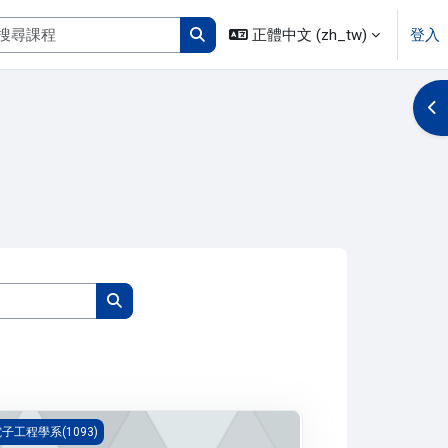
搜尋課程
正體中文 ‎(zh_tw)‎
登入
搜尋課程
開
搜尋課程
搜尋課程
式設計(1093_B4ET000067A)
子工程學系(1093)