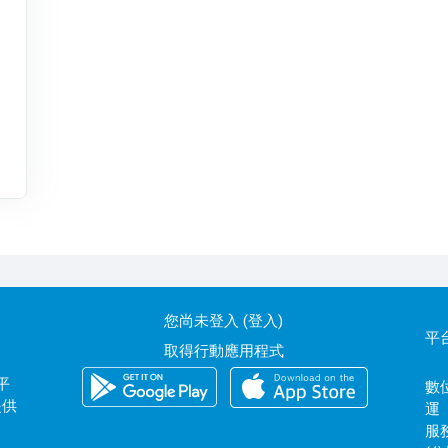
您尚未登入 (
登入
)
平
取得行動應用程式
平
數位
提供
運
服務