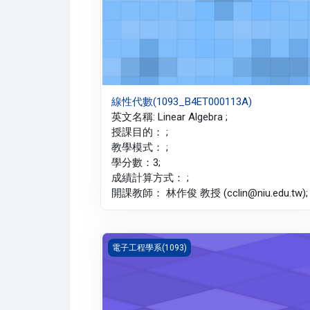
線性代數(1093_B4ET000113A)
英文名稱: Linear Algebra ;
授課目的： ;
教學模式： ;
學分數：3;
成績計算方式： ;
開課教師： 林作俊 教授 (cclin@niu.edu.tw);
電子學 二(1093_B4ET000089A)
電子工程學系(1093)