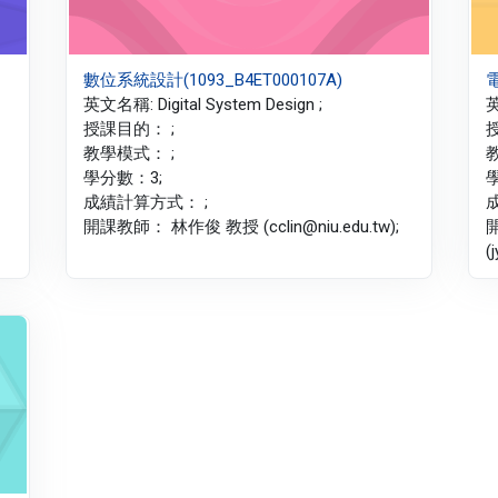
數位系統設計(1093_B4ET000107A)
電
英文名稱: Digital System Design ;
英
授課目的： ;
教學模式： ;
學分數：3;
成績計算方式： ;
開課教師： 林作俊 教授 (cclin@niu.edu.tw);
(