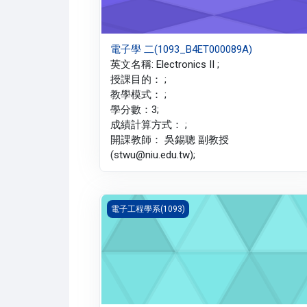
電子學 二(1093_B4ET000089A)
英文名稱: Electronics II ;
授課目的： ;
教學模式： ;
學分數：3;
成績計算方式： ;
開課教師： 吳錫聰 副教授
(stwu@niu.edu.tw);
普通物理 一(1093_B4ET000060A)
電子工程學系(1093)