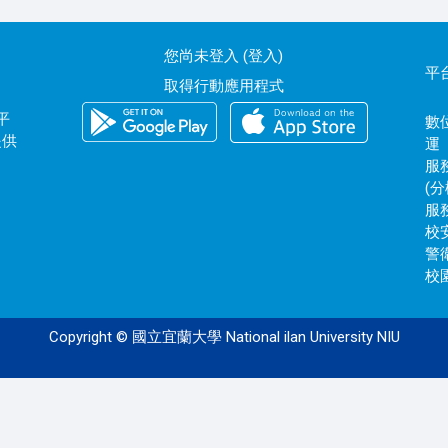
您尚未登入 (
登入
)
平
取得行動應用程式
平
數位
提供
運
服務
(分
服務
校安
警衛
校園
Copyright © 國立宜蘭大學 National ilan University NIU
120.101.0.172