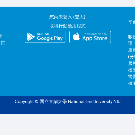
您尚未登入 (
登入
)
平
取得行動應用程式
平
數位
提供
運
服務
(分
服務
校安
警衛
校園
Copyright © 國立宜蘭大學 National ilan University NIU
120.101.0.171