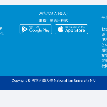
您尚未登入 (
登入
)
平
取得行動應用程式
平
數位
提供
運
服務
(分
服務
校安
警衛
校園
Copyright © 國立宜蘭大學 National ilan University NIU
120.101.0.172