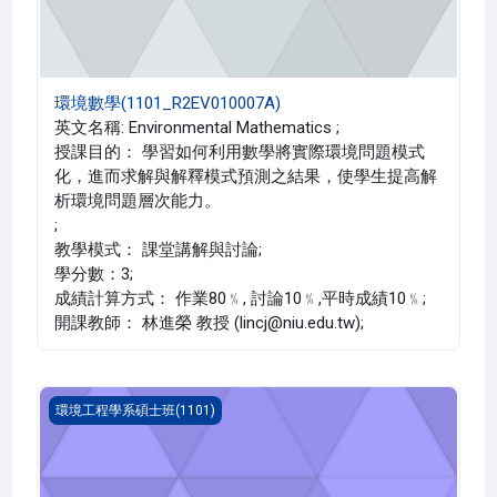
環境數學(1101_R2EV010007A)
英文名稱: Environmental Mathematics ;
授課目的： 學習如何利用數學將實際環境問題模式
化，進而求解與解釋模式預測之結果，使學生提高解
析環境問題層次能力。
;
教學模式： 課堂講解與討論;
學分數：3;
成績計算方式： 作業80﹪, 討論10﹪,平時成績10﹪;
開課教師： 林進榮 教授 (lincj@niu.edu.tw);
環境議題特論(1101_R2EV000023A)
環境工程學系碩士班(1101)