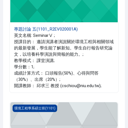
專題討論 五(1101_R2EV020001A)
英文名稱: SeminarⅤ ;
授課目的： 邀請演講者演說關於環境工程與相關領域
的最新發展，學生能了解新知。學生自行報告研究論
文，以培養科學演說與簡報的能力。;
教學模式： 課堂演講;
學分數：1;
成績計算方式： 口頭報告(50%)、心得與問答
（30%）、出席（20%）;
開課教師： 邱求三 教授 (cschiou@niu.edu.tw);
環境數學(1101_R2EV010007A)
環境工程學系碩士班(1101)