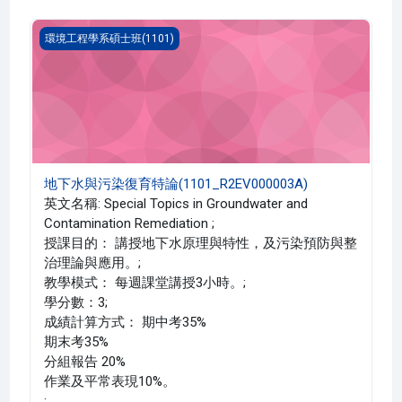
地下水與污染復育特論(1101_R2EV000003A)
環境工程學系碩士班(1101)
地下水與污染復育特論(1101_R2EV000003A)
英文名稱: Special Topics in Groundwater and
Contamination Remediation ;
授課目的： 講授地下水原理與特性，及污染預防與整
治理論與應用。;
教學模式： 每週課堂講授3小時。;
學分數：3;
成績計算方式： 期中考35%
期末考35%
分組報告 20%
作業及平常表現10%。
;