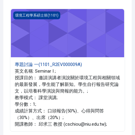
專題討論 一(1101_R2EV000009A)
環境工程學系碩士班(1101)
專題討論 一(1101_R2EV000009A)
英文名稱: Seminar I ;
授課目的： 邀請演講者演說關於環境工程與相關領域
的最新發展，學生能了解新知。學生自行報告研究論
文，以培養科學演說與簡報的能力。;
教學模式： 課堂演講;
學分數：1;
成績計算方式： 口頭報告(50%)、心得與問答
（30%）、出席（20%）;
開課教師： 邱求三 教授 (cschiou@niu.edu.tw);