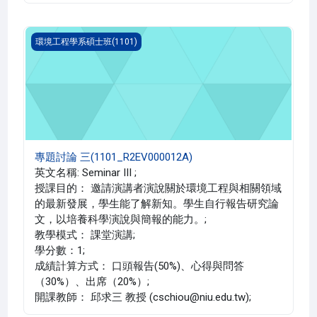
專題討論 三(1101_R2EV000012A)
環境工程學系碩士班(1101)
專題討論 三(1101_R2EV000012A)
英文名稱: Seminar III ;
授課目的： 邀請演講者演說關於環境工程與相關領域
的最新發展，學生能了解新知。學生自行報告研究論
文，以培養科學演說與簡報的能力。;
教學模式： 課堂演講;
學分數：1;
成績計算方式： 口頭報告(50%)、心得與問答
（30%）、出席（20%）;
開課教師： 邱求三 教授 (cschiou@niu.edu.tw);