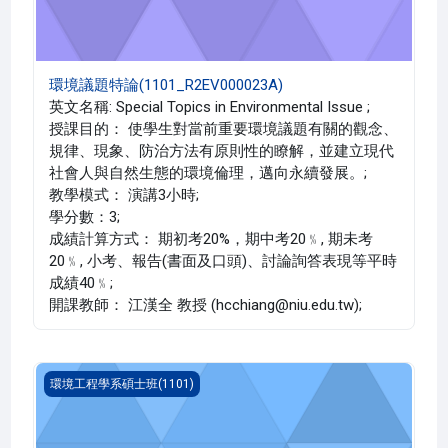
環境議題特論(1101_R2EV000023A)
英文名稱: Special Topics in Environmental Issue ;
授課目的： 使學生對當前重要環境議題有關的觀念、
規律、現象、防治方法有原則性的瞭解，並建立現代
社會人與自然生態的環境倫理，邁向永續發展。;
教學模式： 演講3小時;
學分數：3;
成績計算方式： 期初考20%，期中考20﹪, 期未考
20﹪, 小考、報告(書面及口頭)、討論詢答表現等平時
成績40﹪;
開課教師： 江漢全 教授 (hcchiang@niu.edu.tw);
環境規劃與分析(1101_R2EV000022A)
環境工程學系碩士班(1101)