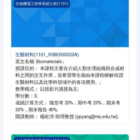
生醫材料(1101_R3BE000020A)
生物機電工程學系碩士班(1101)
生醫材料(1101_R3BE000020A)
英文名稱: Biomaterials ;
授課目的： 本課程主要在介紹人類生理組織與合成材
料之間的交互作用，並希望學生藉由本課程瞭解何謂
生醫材料以及此學科領域中的各項應用。;
教學模式： 以投影片講授為主;
學分數：3;
成績計算方式： 隨堂考 20%，期中考 20%，期末考
20%，期末報告 40%;
開課教師： 楊屹沛 助理教授 (ypyang@niu.edu.tw);