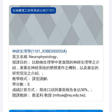
神經生理學(1101_R3BE000032A)
生物機電工程學系碩士班(1101)
神經生理學(1101_R3BE000032A)
英文名稱: Neurophysiology ;
授課目的： 比動物生理學中更進階的神經生理學之介
紹，著重在神經系統的整體運作之機制，以及最近的
研究現況之介紹。;
教學模式： 課堂講解;
學分數：3;
成績計算方式： 期末口頭與書面報告各佔50%。;
開課教師： 蔡孟利 教授 (mltsai@niu.edu.tw);