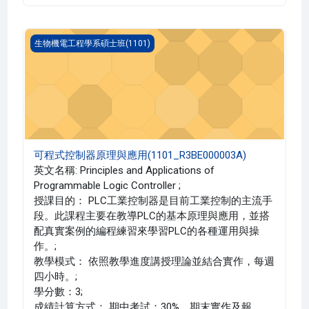
可程式控制器原理與應用(1101_R3BE000003A)
生物機電工程學系碩士班(1101)
可程式控制器原理與應用(1101_R3BE000003A)
英文名稱: Principles and Applications of
Programmable Logic Controller ;
授課目的： PLC工業控制器是目前工業控制的主流手
段。此課程主要在教導PLC的基本原理與應用，並搭
配真實案例的編程練習來學習PLC的各種運用與操
作。;
教學模式： 依照教學進度講授理論並結合實作，每週
四小時。;
學分數：3;
成績計算方式： 期中考試：30%，期末實作及報