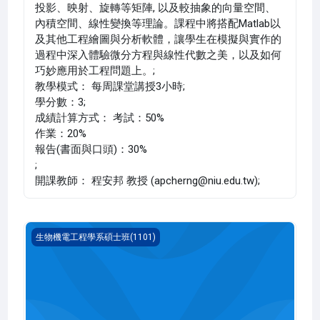
投影、映射、旋轉等矩陣, 以及較抽象的向量空間、
內積空間、線性變換等理論。課程中將搭配Matlab以
及其他工程繪圖與分析軟體，讓學生在模擬與實作的
過程中深入體驗微分方程與線性代數之美，以及如何
巧妙應用於工程問題上。;
教學模式： 每周課堂講授3小時;
學分數：3;
成績計算方式： 考試：50%
作業：20%
報告(書面與口頭)：30%
;
開課教師： 程安邦 教授 (apcherng@niu.edu.tw);
Python程式設計與資料分析(1101_R3BE010039A)
生物機電工程學系碩士班(1101)