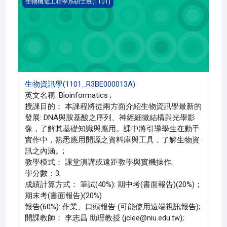
生物資訊學(1101_R3BE000013A)
生物機電工程學系碩士班(1101)
生物資訊學(1101_R3BE000013A)
英文名稱: Bioinformatics ;
授課目的： 本課程將從兩方面介紹生物資訊學最新的
發展: DNA與胺基酸之序列、神經細微結構與光學影
像，了解其基礎知識與應用。課中將引導學生在動手
實作中，熟悉應用開源之資料庫與工具，了解生物資
訊之內涵。;
教學模式： 課堂演講或遠距教學與實機操作;
學分數：3;
成績計算方式： 筆試(40%): 期中考(書面報告)(20%)；
期末考(書面報告)(20%)
報告(60%): 作業、口頭報告 (可能使用遠端視訊報告);
開課教師： 李志昌 助理教授 (jclee@niu.edu.tw);