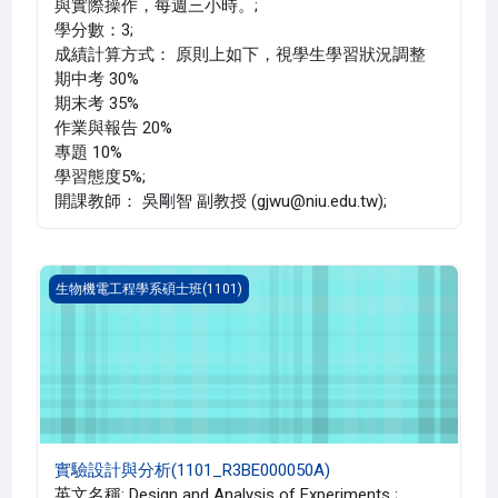
與實際操作，每週三小時。;
學分數：3;
成績計算方式： 原則上如下，視學生學習狀況調整
期中考 30%
期末考 35%
作業與報告 20%
專題 10%
學習態度5%;
開課教師： 吳剛智 副教授 (gjwu@niu.edu.tw);
實驗設計與分析(1101_R3BE000050A)
生物機電工程學系碩士班(1101)
實驗設計與分析(1101_R3BE000050A)
英文名稱: Design and Analysis of Experiments ;