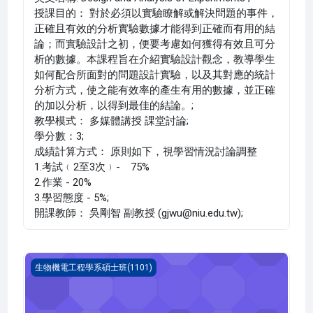
授課目的： 對於必須以實驗瞭解或解決問題的事件，
正確且有效的分析實驗數據才能得到正確而有用的結
論；而實驗設計之初，便要考慮如何獲得有效且可分
析的數據。本課程旨在介紹實驗設計觀念，教導學生
如何配合所面對的問題設計實驗，以及其對應的統計
分析方式，使之能有效率的產生有用的數據，並正確
的加以分析，以得到最佳的結論。;
教學模式： 多媒體講授 課堂討論;
學分數：3;
成績計算方式： 原則如下，視學習情況討論調整
1.考試﹙2至3次﹚- 75%
2.作業 - 20%
3.學習態度 - 5%;
開課教師： 吳剛智 副教授 (gjwu@niu.edu.tw);
專題討論 三(1101_R3BE000041A)
生物機電工程學系碩士班(1101)