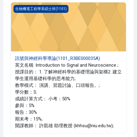
訊號與神經科學導論(1101_R3BE000035A)
生物機電工程學系碩士班(1101)
訊號與神經科學導論(1101_R3BE000035A)
英文名稱: Introduction to Signal and Neuroscience ;
授課目的： 1. 了解神經科學的基礎理論與架構2. 建立
學生運用基礎科學的思考能力;
教學模式： 演講、習題討論、口頭報告。;
學分數：3;
成績計算方式： 小考：50%
參與：5%
報告：30%
期末考：15%;
開課教師： 許凱雄 助理教授 (khhsu@niu.edu.tw);