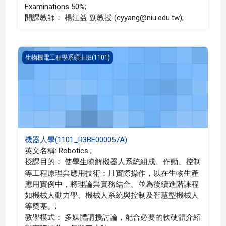
Examinations 50%;
開課教師： 楊江益 副教授 (cyyang@niu.edu.tw);
機器人學(1101_R3BE000057A)
生物機電工程學系碩士班(1101)
機器人學(1101_R3BE000057A)
英文名稱: Robotics ;
授課目的： 使學生瞭解機器人系統組成、作動、控制
等工程原理與應用技術；且實際操作，以在生物生產
應用實例中，將理論與實務結合。並為後續進階課程
如機械人動力學、機械人系統與控制及智慧型機械人
等奠基。;
教學模式： 多媒體講授討論，配合必要的軟硬體介紹