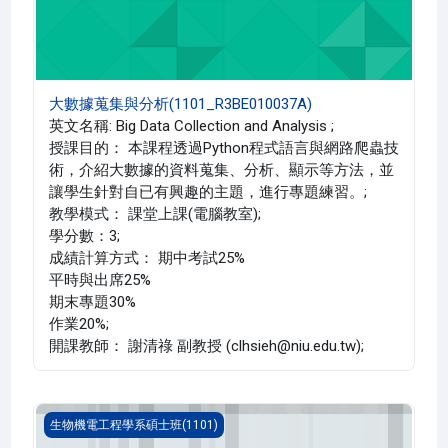
大數據蒐集與分析(1101_R3BE010037A)
英文名稱: Big Data Collection and Analysis ;
授課目的： 本課程透過Python程式語言與網路爬蟲技
術，介紹大數據的資料蒐集、分析、顯示等方法，並
讓學生針對自已有興趣的主題，進行專題練習。;
教學模式： 課堂上課(電腦教室);
學分數：3;
成績計算方式： 期中考試25%
平時與出席25%
期末專題30%
作業20%;
開課教師： 謝清祿 副教授 (clhsieh@niu.edu.tw);
人因工程學(1101_R3BE010004A)
生物機電工程學系碩士班(1101)