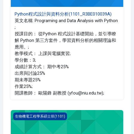
Python程式設計與資料分析(1101_R3BE010039A)
英文名稱: Programing and Data Analysis with Python
;
授課目的： 從Python 程式設計基礎開始，並引導瞭
解 Python 第三方套件，學習資料分析的相關理論和
應用。;
教學模式： 上課與電腦實習;
學分數：3;
成績計算方式： 期中考25%
出席與討論25%
期未專題25%
作業25%;
開課教師： 歐陽鋒 副教授 (yfou@niu.edu.tw);
大數據蒐集與分析(1101_R3BE010037A)
生物機電工程學系碩士班(1101)