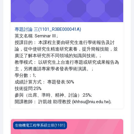
專題討論 三(1101_R3BE000041A)
英文名稱: Seminar III ;
授課目的： 本課程主要由研究生進行學術報告及討
論，從中使研究生精進研究素養，提升簡報技能，並
廣泛了解本研究所不同領域的知識與技術。;
教學模式： 以研究生上台進行專題或研究成果報告為
主，另將邀請專家學者發表學術演講。 ;
學分數：1;
成績計算方式： 專題發表:50%
技術提問:25%
參與（出席、準時、精神、討論）:25%;
開課教師： 許凱雄 助理教授 (khhsu@niu.edu.tw);
專題討論 一(1101_R3BE000039A)
生物機電工程學系碩士班(1101)