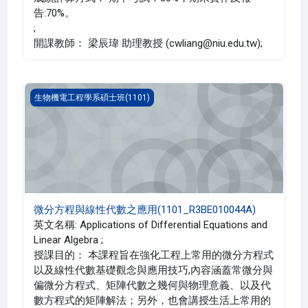
告:70%。
;
開課教師： 梁辰瑋 助理教授 (cwliang@niu.edu.tw);
微分方程與線性代數之應用(1101_R3BE010044A)
生物機電工程學系碩士班(1101)
微分方程與線性代數之應用(1101_R3BE010044A)
英文名稱: Applications of Differential Equations and
Linear Algebra ;
授課目的： 本課程旨在強化工程上常用的微分方程式
以及線性代數基礎觀念與應用技巧,內容涵蓋常微分與
偏微分方程式、矩陣代數之幾何與物理意義、以及代
數方程式的矩陣解法；另外，也會講授生活上常用的