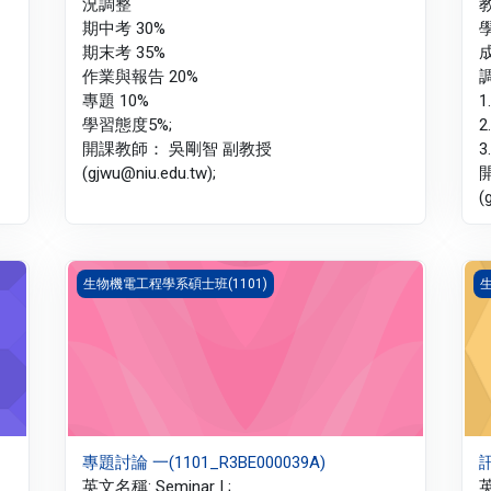
況調整
期中考 30%
期末考 35%
作業與報告 20%
專題 10%
1
學習態度5%;
2
開課教師： 吳剛智 副教授
3
(gjwu@niu.edu.tw);
(
專題討論 一(1101_R3BE000039A)
訊
生物機電工程學系碩士班(1101)
生
專題討論 一(1101_R3BE000039A)
訊
英文名稱: Seminar I ;
英