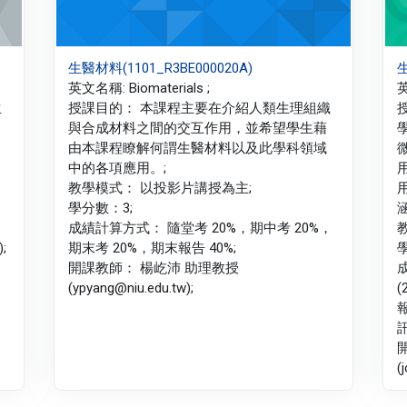
生醫材料(1101_R3BE000020A)
生
英文名稱: Biomaterials ;
英
生
授課目的： 本課程主要在介紹人類生理組織
與合成材料之間的交互作用，並希望學生藉
由本課程瞭解何謂生醫材料以及此學科領域
中的各項應用。;
教學模式： 以投影片講授為主;
學分數：3;
涵
成績計算方式： 隨堂考 20%，期中考 20%，
;
期末考 20%，期末報告 40%;
開課教師： 楊屹沛 助理教授
(ypyang@niu.edu.tw);
(
訊
(