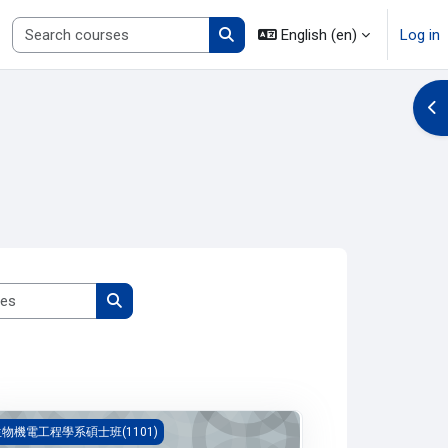
Search courses
English ‎(en)‎
Log in
Search courses
Op
Search courses
Search courses
分方程與線性代數之應用(1101_R3BE010044A)
物機電工程學系碩士班(1101)