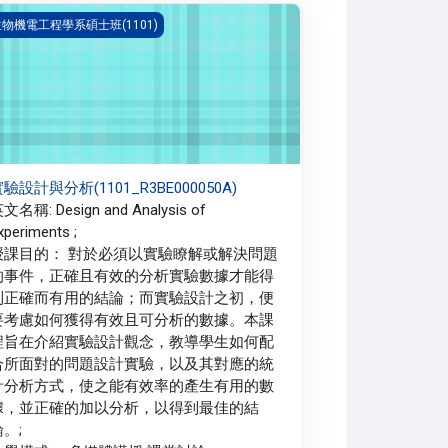
驗設計與分析(1101_R3BE000050A)
物機電工程學系碩士班(1101)
驗設計與分析(1101_R3BE000050A)
文名稱: Design and Analysis of
xperiments ;
授課目的： 對於必須以實驗瞭解或解決問題
的事件，正確且有效的分析實驗數據才能得
到正確而有用的結論；而實驗設計之初，便
要考慮如何獲得有效且可分析的數據。本課
程旨在介紹實驗設計觀念，教導學生如何配
合所面對的問題設計實驗，以及其對應的統
計分析方式，使之能有效率的產生有用的數
據，並正確的加以分析，以得到最佳的結
。;