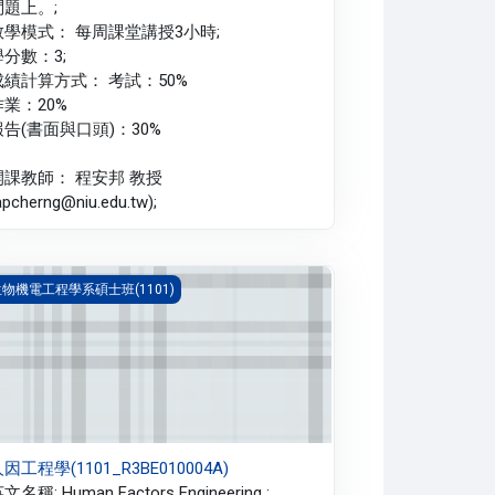
問題上。;
教學模式： 每周課堂講授3小時;
學分數：3;
成績計算方式： 考試：50%
作業：20%
報告(書面與口頭)：30%
開課教師： 程安邦 教授
apcherng@niu.edu.tw);
因工程學(1101_R3BE010004A)
物機電工程學系碩士班(1101)
因工程學(1101_R3BE010004A)
文名稱: Human Factors Engineering ;