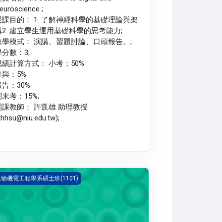
euroscience ;
授課目的： 1. 了解神經科學的基礎理論與架
構2. 建立學生運用基礎科學的思考能力;
教學模式： 演講、習題討論、口頭報告。;
學分數：3;
成績計算方式： 小考：50%
參與：5%
報告：30%
期末考：15%;
開課教師： 許凱雄 助理教授
khhsu@niu.edu.tw);
物資訊學(1101_R3BE000013A)
物機電工程學系碩士班(1101)