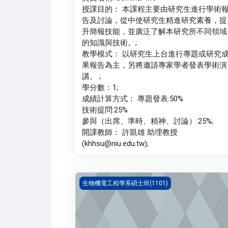
授課目的： 本課程主要由研究生進行學術
告及討論，從中使研究生精進研究素養，提
升簡報技能，並廣泛了解本研究所不同領域
的知識與技術。;
教學模式： 以研究生上台進行專題或研究
果報告為主，另將邀請專家學者發表學術演
講。 ;
學分數：1;
成績計算方式： 專題發表:50%
技術提問:25%
參與（出席、準時、精神、討論）:25%;
開課教師： 許凱雄 助理教授
(khhsu@niu.edu.tw);
神經生理學(1101_R3BE000032A)
生物機電工程學系碩士班(1101)