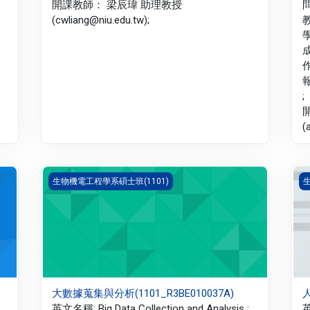
開課教師： 梁辰瑋 助理教授
(cwliang@niu.edu.tw);
;
(
39A)
大數據蒐集與分析(1101_R3BE010037A)
人
生物機電工程學系碩士班(1101)
生
大數據蒐集與分析(1101_R3BE010037A)
人
英文名稱: Big Data Collection and Analysis ;
英