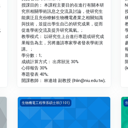
報
授課目的： 本課程主要目的在進行有關本研
N
究所相關學術訊息之交流及討論，使研究生
能廣泛且充份瞭解生物機電產業之相關知識
與技術，並提出學生自己的研究成果，從而
成
促進學術交流及提升研究風氣。;
教學模式： 以研究生上台進行專題或研究成
果報告為主，另將邀請專家學者發表學術演
講。 ;
學分數：1;
成績計算方式： 出席狀況 30%
心得報告 30%
(
專題發表 40%;
開課教師： 林連雄 副教授 (lhlin@niu.edu.tw);
生醫材料(1101_R3BE000020A)
生
生物機電工程學系碩士班(1101)
生