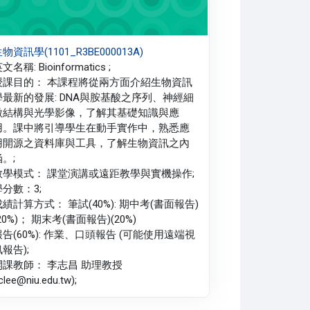
物資訊學(1101_R3BE000013A)
文名稱: Bioinformatics ;
授課目的： 本課程將從兩方面介紹生物資訊
學最新的發展: DNA與胺基酸之序列、神經細
微結構與光學影像，了解其基礎知識與應
用。課中將引導學生在動手實作中，熟悉應
用開源之資料庫與工具，了解生物資訊之內
。;
教學模式： 課堂演講或遠距教學與實機操作;
學分數：3;
成績計算方式： 筆試(40%): 期中考(書面報告)
20%)； 期末考(書面報告)(20%)
報告(60%): 作業、口頭報告 (可能使用遠端視
報告);
開課教師： 李志昌 助理教授
jclee@niu.edu.tw);