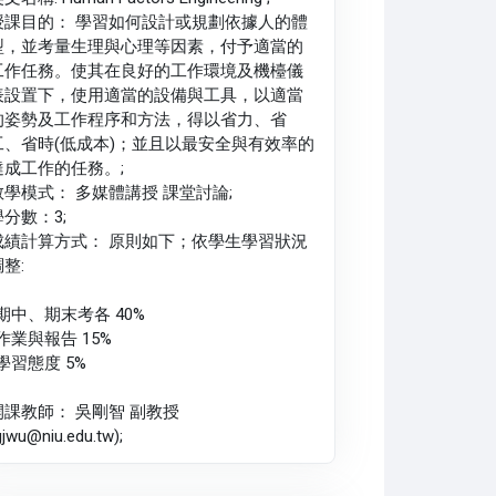
授課目的： 學習如何設計或規劃依據人的體
型，並考量生理與心理等因素，付予適當的
工作任務。使其在良好的工作環境及機檯儀
表設置下，使用適當的設備與工具，以適當
的姿勢及工作程序和方法，得以省力、省
工、省時(低成本)；並且以最安全與有效率的
達成工作的任務。;
教學模式： 多媒體講授 課堂討論;
學分數：3;
成績計算方式： 原則如下；依學生學習狀況
整:
-期中、期末考各 40%
作業與報告 15%
學習態度 5%
開課教師： 吳剛智 副教授
gjwu@niu.edu.tw);