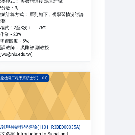
教學模式： 多媒體講授 課堂討論;
學分數：3;
成績計算方式： 原則如下，視學習情況討論
調整
.考試﹙2至3次﹚- 75%
.作業 - 20%
.學習態度 - 5%;
開課教師： 吳剛智 副教授
gjwu@niu.edu.tw);
號與神經科學導論(1101_R3BE000035A)
物機電工程學系碩士班(1101)
號與神經科學導論(1101_R3BE000035A)
文名稱: Introduction to Signal and