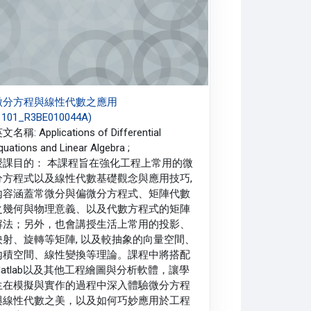
微分方程與線性代數之應用
1101_R3BE010044A)
文名稱: Applications of Differential
quations and Linear Algebra ;
授課目的： 本課程旨在強化工程上常用的微
分方程式以及線性代數基礎觀念與應用技巧,
內容涵蓋常微分與偏微分方程式、矩陣代數
之幾何與物理意義、以及代數方程式的矩陣
解法；另外，也會講授生活上常用的投影、
映射、旋轉等矩陣, 以及較抽象的向量空間、
內積空間、線性變換等理論。課程中將搭配
Matlab以及其他工程繪圖與分析軟體，讓學
生在模擬與實作的過程中深入體驗微分方程
與線性代數之美，以及如何巧妙應用於工程