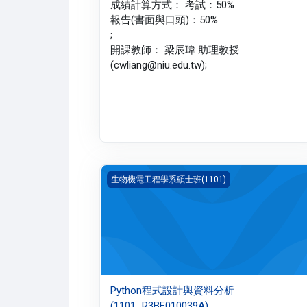
成績計算方式： 考試：50%
報告(書面與口頭)：50%
;
開課教師： 梁辰瑋 助理教授
(cwliang@niu.edu.tw);
Python程式設計與資料分析(1101_R3BE0100
生物機電工程學系碩士班(1101)
Python程式設計與資料分析
(1101_R3BE010039A)