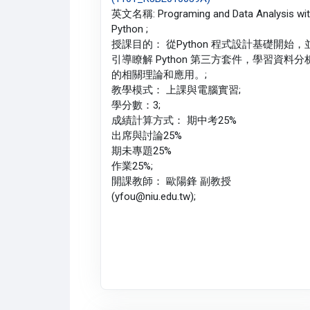
英文名稱: Programing and Data Analysis wi
Python ;
授課目的： 從Python 程式設計基礎開始，
引導瞭解 Python 第三方套件，學習資料分
的相關理論和應用。;
教學模式： 上課與電腦實習;
學分數：3;
成績計算方式： 期中考25%
出席與討論25%
期未專題25%
作業25%;
開課教師： 歐陽鋒 副教授
(yfou@niu.edu.tw);