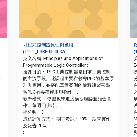
可程式控制器原理與應用
(1101_R3BE000003A)
(
英文名稱: Principles and Applications of
英
Programmable Logic Controller ;
E
授課目的： PLC工業控制器是目前工業控制
關
的主流手段。此課程主要在教導PLC的基本原
理與應用，並搭配真實案例的編程練習來學
習PLC的各種運用與操作。;
教學模式： 依照教學進度講授理論並結合實
作，每週四小時。;
學分數：3;
成績計算方式： 期中考試：30%，期末實作
及報告:70%。
;