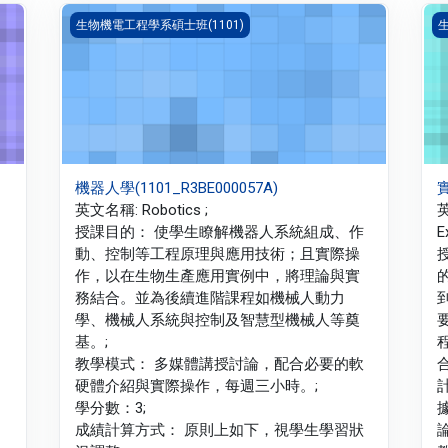
機器人學(1101_R3BE000057A)
實
生物機電工程學系碩士班(1101)
生
機器人學(1101_R3BE000057A)
實
英文名稱: Robotics ;
英
授課目的： 使學生瞭解機器人系統組成、作
E
動、控制等工程原理與應用技術；且實際操
作，以在生物生產應用實例中，將理論與實
務結合。並為後續進階課程如機械人動力
學、機械人系統與控制及智慧型機械人等奠
基。;
教學模式： 多媒體講授討論，配合必要的軟
硬體介紹與實際操作，每週三小時。;
學分數：3;
成績計算方式： 原則上如下，視學生學習狀
論