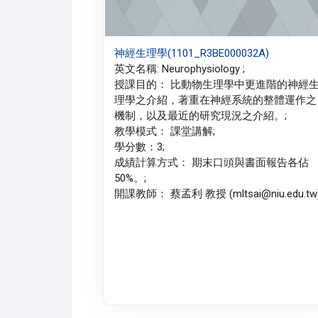
神經生理學(1101_R3BE000032A)
英文名稱: Neurophysiology ;
授課目的： 比動物生理學中更進階的神經
理學之介紹，著重在神經系統的整體運作之
機制，以及最近的研究現況之介紹。;
教學模式： 課堂講解;
學分數：3;
成績計算方式： 期末口頭與書面報告各佔
50%。;
開課教師： 蔡孟利 教授 (mltsai@niu.edu.tw)