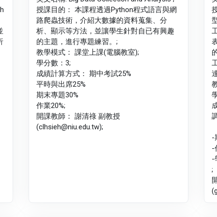
th
授課目的： 本課程透過Python程式語言與網
路爬蟲技術，介紹大數據的資料蒐集、分
並
析、顯示等方法，並讓學生針對自已有興趣
析
的主題，進行專題練習。;
教學模式： 課堂上課(電腦教室);
學分數：3;
成績計算方式： 期中考試25%
平時與出席25%
期末專題30%
作業20%;
開課教師： 謝清祿 副教授
調
(clhsieh@niu.edu.tw);
-
-
;
(