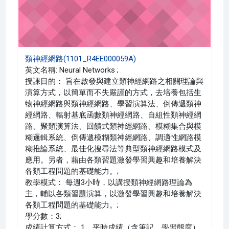
類神經網路(1101_R4EE000059A)
英文名稱: Neural Networks ;
授課目的： 旨在啟發與建立類神經網路之相關理論與
演算方式，以簡單而不失嚴謹的方式，去培養包括生
物神經網路與類神經網路、學習演算法、倒傳遞類神
經網路、輻射基底函數類神經網路、自組性類神經網
路、聚類演算法、回饋式類神經網路、模糊集合與模
糊邏輯系統、倒傳遞模糊類神經網路、調適性網路模
糊推論系統、最佳化搜尋法等典型類神經網路模式及
應用。另者，藉由各類習題激發學習興趣和培養解決
各類工程問題的基礎能力。;
教學模式： 每週3小時，以講授類神經網路理論為
主，輔以各類習題演算，以激發學習興趣和培養解決
各類工程問題的基礎能力。;
學分數：3;
成績計算方式： 1、平時成績（含筆記、學習態度）