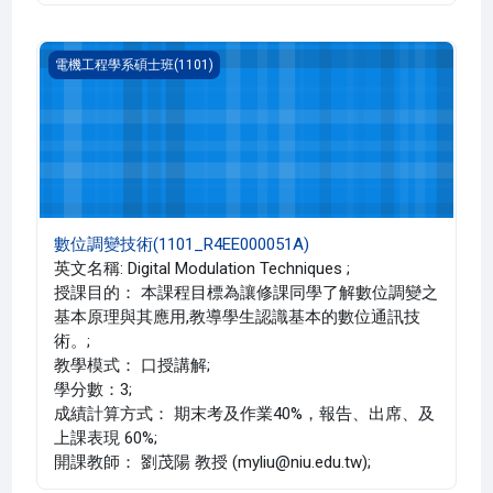
數位調變技術(1101_R4EE000051A)
電機工程學系碩士班(1101)
數位調變技術(1101_R4EE000051A)
英文名稱: Digital Modulation Techniques ;
授課目的： 本課程目標為讓修課同學了解數位調變之
基本原理與其應用,教導學生認識基本的數位通訊技
術。;
教學模式： 口授講解;
學分數：3;
成績計算方式： 期末考及作業40%，報告、出席、及
上課表現 60%;
開課教師： 劉茂陽 教授 (myliu@niu.edu.tw);