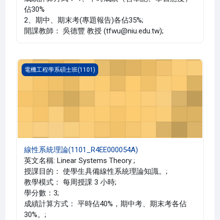
佔30%
2、期中、期末考(專題報告)各佔35%;
開課教師： 吳德豐 教授 (tfwu@niu.edu.tw);
線性系統理論(1101_R4EE000054A)
電機工程學系碩士班(1101)
線性系統理論(1101_R4EE000054A)
英文名稱: Linear Systems Theory ;
授課目的： 使學生具備線性系統理論知識。;
教學模式： 每周授課 3 小時;
學分數：3;
成績計算方式： 平時佔40%，期中考、期末考各佔
30%。;