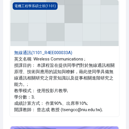
無線通訊(1101_R4EE000033A)
電機工程學系碩士班(1101)
無線通訊(1101_R4EE000033A)
英文名稱: Wireless Communications ;
授課目的： 本課程旨在提供同學們對於無線通訊相關
原理、技術與應用的認知與瞭解，藉此使同學具備無
線通訊相關研究之背景知識以及從事相關進階研究之
能力。;
教學模式： 使用投影片教學;
學分數：3;
成績計算方式： 作業90%、出席率10%;
開課教師： 曾志成 教授 (tsengcc@niu.edu.tw);