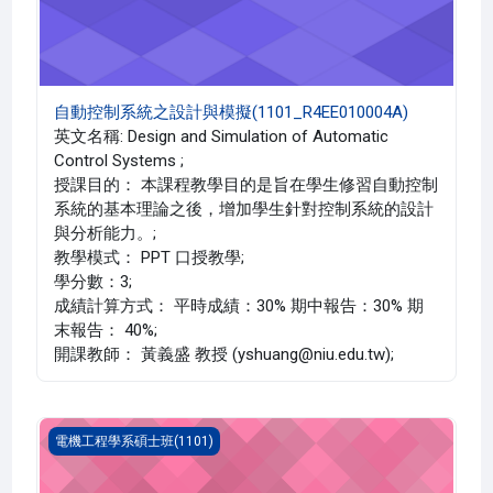
自動控制系統之設計與模擬(1101_R4EE010004A)
英文名稱: Design and Simulation of Automatic
Control Systems ;
授課目的： 本課程教學目的是旨在學生修習自動控制
系統的基本理論之後，增加學生針對控制系統的設計
與分析能力。;
教學模式： PPT 口授教學;
學分數：3;
成績計算方式： 平時成績：30% 期中報告：30% 期
末報告： 40%;
開課教師： 黃義盛 教授 (yshuang@niu.edu.tw);
類神經網路(1101_R4EE000059A)
電機工程學系碩士班(1101)