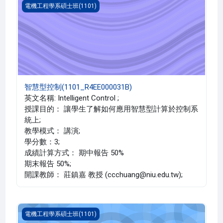
智慧型控制(1101_R4EE000031B)
電機工程學系碩士班(1101)
智慧型控制(1101_R4EE000031B)
英文名稱: Intelligent Control ;
授課目的： 讓學生了解如何應用智慧型計算於控制系
統上;
教學模式： 講演;
學分數：3;
成績計算方式： 期中報告 50%
期末報告 50%;
開課教師： 莊鎮嘉 教授 (ccchuang@niu.edu.tw);
嵌入式機器人(1101_R4EE000029A)
電機工程學系碩士班(1101)