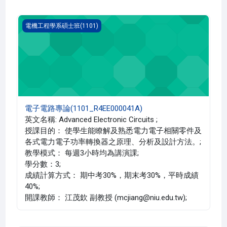
電子電路專論(1101_R4EE000041A)
電機工程學系碩士班(1101)
電子電路專論(1101_R4EE000041A)
英文名稱: Advanced Electronic Circuits ;
授課目的： 使學生能瞭解及熟悉電力電子相關零件及
各式電力電子功率轉換器之原理、分析及設計方法。;
教學模式： 每週3小時均為講演課;
學分數：3;
成績計算方式： 期中考30%，期末考30%，平時成績
40%;
開課教師： 江茂欽 副教授 (mcjiang@niu.edu.tw);