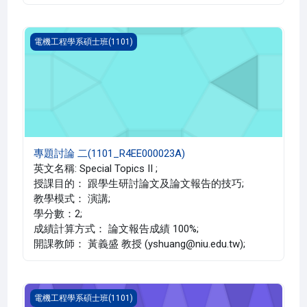
專題討論 二(1101_R4EE000023A)
電機工程學系碩士班(1101)
專題討論 二(1101_R4EE000023A)
英文名稱: Special Topics II ;
授課目的： 跟學生研討論文及論文報告的技巧;
教學模式： 演講;
學分數：2;
成績計算方式： 論文報告成績 100%;
開課教師： 黃義盛 教授 (yshuang@niu.edu.tw);
可適性濾波演算法與實務應用(1101_R4EE000007A)
電機工程學系碩士班(1101)