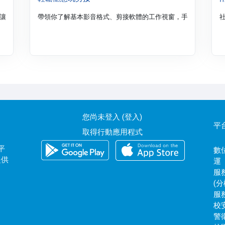
讓你成為封面人物，並分享面對鏡頭說話，肢體技巧。
帶領你了解基本影音格式、剪接軟體的工作視窗，手把手教你影
您尚未登入 (
登入
)
平
取得行動應用程式
平
數位
提供
運
服務
(分
服務
校安
警衛