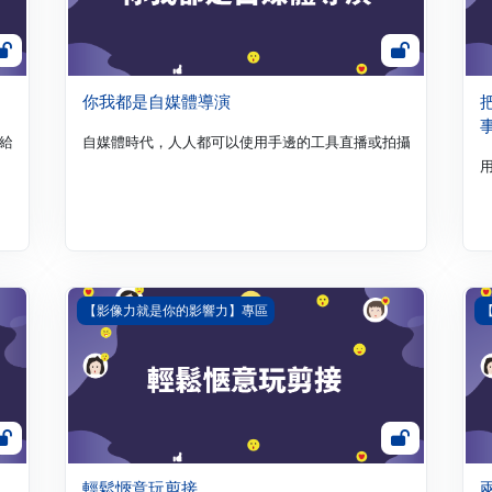
你我都是自媒體導演
給力，彼此加分。影像力與文字力二合一，在做影片時能想像文案，在寫文案
自媒體時代，人人都可以使用手邊的工具直播或拍攝影片上傳至
輕鬆愜意玩剪接
兩
【影像力就是你的影響力】專區
輕鬆愜意玩剪接