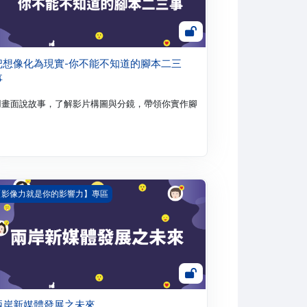
把想像化為現實-你不能不知道的腳本二三
事
時能想像畫面，對於數位行銷的敘事力將是有效的整合與提升。透過本課程的學
各平臺及社群媒體，透過影音，快速分享各種知識、經驗、成果給世界各個角落
用畫面說故事，了解影片構圖與分鏡，帶領你實作腳本設計。透過本課程的學習
岸新媒體發展之未來
【影像力就是你的影響力】專區
兩岸新媒體發展之未來