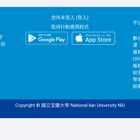
您尚未登入 (
登入
)
平
取得行動應用程式
平
數位
提供
運
服務
(分
服務
校安
警衛
校園
Copyright © 國立宜蘭大學 National ilan University NIU
120.101.0.172