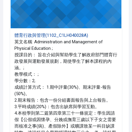
體育行政與管理(1102_C1LH040028A)
英文名稱: Administration and Management of
Physical Education ;
授課目的： 旨在介紹與幫助學生了解政府部門體育行
政發展與運動發展規劃，期使學生了解本課程的內
涵。;
教學模式： ;
學分數：2;
成績計算方式： 1.期中評量(30%)、期末評量-報告
(50%)。
2.期末報告：包含一份分組書面報告與上台報告。
3.平時成績(20%)：包含出缺席與學習互動。
4.本校學則第二篇第四章第三十一條規定：學生因請
假【公假或因懷孕、分娩或撫育三歲以下子女之需要
而核准之事(病)、產假除外】或曠課致某一科目缺課