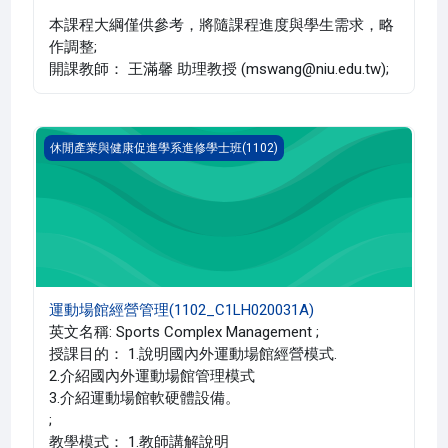
本課程大綱僅供參考，將隨課程進度與學生需求，略
作調整;
開課教師： 王滿馨 助理教授 (mswang@niu.edu.tw);
運動場館經營管理(1102_C1LH020031A)
休閒產業與健康促進學系進修學士班(1102)
運動場館經營管理(1102_C1LH020031A)
英文名稱: Sports Complex Management ;
授課目的： 1.說明國內外運動場館經營模式.
2.介紹國內外運動場館管理模式
3.介紹運動場館軟硬體設備。
;
教學模式： 1.教師講解說明