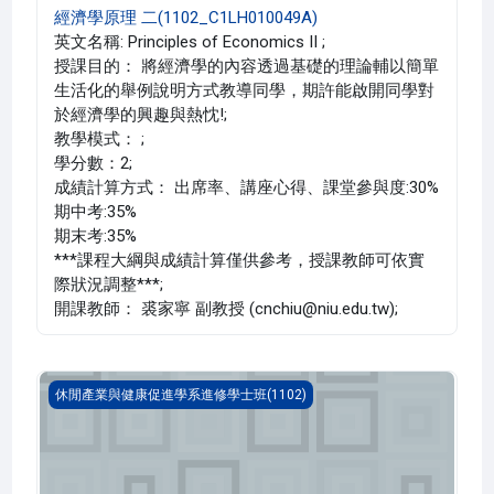
經濟學原理 二(1102_C1LH010049A)
英文名稱: Principles of Economics II ;
授課目的： 將經濟學的內容透過基礎的理論輔以簡單
生活化的舉例說明方式教導同學，期許能啟開同學對
於經濟學的興趣與熱忱!;
教學模式： ;
學分數：2;
成績計算方式： 出席率、講座心得、課堂參與度:30%
期中考:35%
期末考:35%
***課程大綱與成績計算僅供參考，授課教師可依實
際狀況調整***;
開課教師： 裘家寧 副教授 (cnchiu@niu.edu.tw);
管理學(1102_C1LH000008A)
休閒產業與健康促進學系進修學士班(1102)