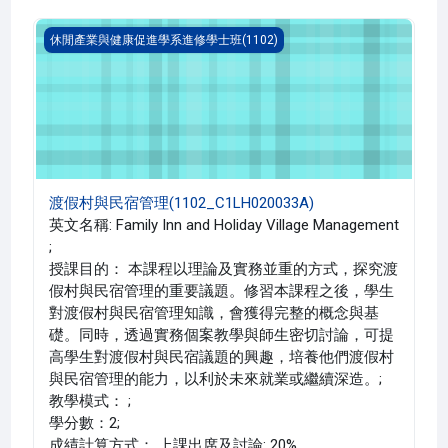
渡假村與民宿管理(1102_C1LH020033A)
休閒產業與健康促進學系進修學士班(1102)
渡假村與民宿管理(1102_C1LH020033A)
英文名稱: Family Inn and Holiday Village Management
;
授課目的： 本課程以理論及實務並重的方式，探究渡
假村與民宿管理的重要議題。修習本課程之後，學生
對渡假村與民宿管理知識，會獲得完整的概念與基
礎。同時，透過實務個案教學與師生密切討論，可提
高學生對渡假村與民宿議題的興趣，培養他們渡假村
與民宿管理的能力，以利於未來就業或繼續深造。;
教學模式： ;
學分數：2;
成績計算方式： 上課出席及討論: 20%