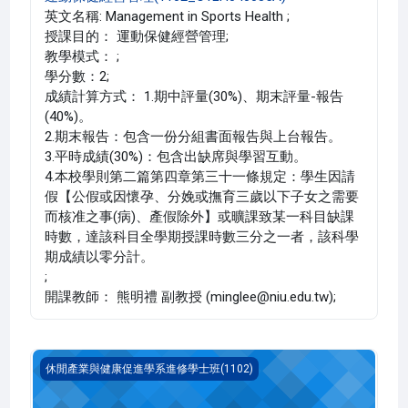
英文名稱: Management in Sports Health ;
授課目的： 運動保健經營管理;
教學模式： ;
學分數：2;
成績計算方式： 1.期中評量(30%)、期末評量-報告
(40%)。
2.期末報告：包含一份分組書面報告與上台報告。
3.平時成績(30%)：包含出缺席與學習互動。
4.本校學則第二篇第四章第三十一條規定：學生因請
假【公假或因懷孕、分娩或撫育三歲以下子女之需要
而核准之事(病)、產假除外】或曠課致某一科目缺課
時數，達該科目全學期授課時數三分之一者，該科學
期成績以零分計。
;
開課教師： 熊明禮 副教授 (minglee@niu.edu.tw);
體育行政與管理(1102_C1LH040028A)
休閒產業與健康促進學系進修學士班(1102)