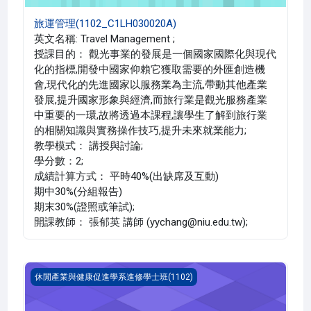
旅運管理(1102_C1LH030020A)
英文名稱: Travel Management ;
授課目的： 觀光事業的發展是一個國家國際化與現代
化的指標,開發中國家仰賴它獲取需要的外匯創造機
會,現代化的先進國家以服務業為主流,帶動其他產業
發展,提升國家形象與經濟,而旅行業是觀光服務產業
中重要的一環,故將透過本課程,讓學生了解到旅行業
的相關知識與實務操作技巧,提升未來就業能力;
教學模式： 講授與討論;
學分數：2;
成績計算方式： 平時40%(出缺席及互動)
期中30%(分組報告)
期末30%(證照或筆試);
開課教師： 張郁英 講師 (yychang@niu.edu.tw);
旅遊保健學(1102_C1LH030012A)
休閒產業與健康促進學系進修學士班(1102)