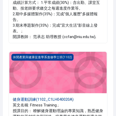
成績計算方式： 1.平常成績(30%)：含出勤、課堂互
動、按老師要求繳交之每週進度作業等。
2.期中多媒體製作(35%)：完成“個人履歷”多媒體報
告。
3.期末專題製作(35%)：完成"宜大生活"影音線上發
表。 ;
開課教師： 范承志 助理教授 (ccfan@niu.edu.tw);
健身運動訓練(1102_C1LH040020A)
休閒產業與健康促進學系進修學士班(1102)
健身運動訓練(1102_C1LH040020A)
英文名稱: Fitness Training ;
授課目的： 瞭解健身運動理論的專業知識，熟悉健身