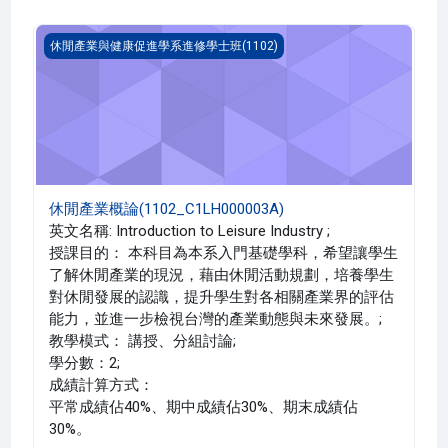
休閒產業概論(1102_C1LH000003A)
休閒產業與健康促進學系進修學士班(1102)
休閒產業概論(1102_C1LH000003A)
英文名稱: Introduction to Leisure Industry ;
授課目的： 本科目為本系入門基礎學科，希望讓學生
了解休閒產業的現況，藉由休閒活動規劃，培養學生
對休閒發展的認識，提升學生對各相關產業界的評估
能力，並進一步檢視台灣的產業動態與未來發展。;
教學模式： 講授、分組討論;
學分數：2;
成績計算方式：
平常成績佔40%、期中成績佔30%、期末成績佔
30%。