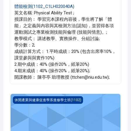
體能檢測(1102_C1LH020040A)
英文名稱: Physical Ability Test ;
授課目的： 學習完本課程內容後，學生將了解「體
能」之定義與內容與其檢測方法(認知)，並習得各項
運動測試之專業檢測技能與倫理 (技能與情意)。;
教學模式： 講述教學、實務操作、分組討論;
學分數：2;
成績計算方式： 1.平時成績：20% (包含出席率10%，
課堂參與與實作10%)
2.期中成績：40% (操作20%，紙筆20%)
4.期末成績：40% (操作20%，紙筆20%);
開課教師： 陳亭亭 助理教授 (ttchen@niu.edu.tw);
運動生理學 二(1102_C1LH020039A)
休閒產業與健康促進學系進修學士班(1102)