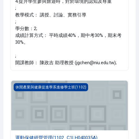
4.提升學生參與旅遊時，對於環境的認知及尊重
;
教學模式： 講授、討論、實務引導
;
學分數：2;
成績計算方式： 平時成績40%，期中考30%，期末考
30%。
;
開課教師： 陳政吉 助理教授 (jgchen@niu.edu.tw);
運動保健經營管理(1102_C1LH040035A)
休閒產業與健康促進學系進修學士班(1102)
運動保健經營管理(1102_C1LH040035A)