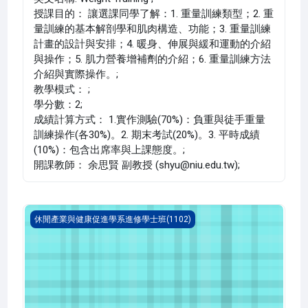
授課目的： 讓選課同學了解：1. 重量訓練類型；2. 重
量訓練的基本解剖學和肌肉構造、功能；3. 重量訓練
計畫的設計與安排；4. 暖身、伸展與緩和運動的介紹
與操作；5. 肌力營養增補劑的介紹；6. 重量訓練方法
介紹與實際操作。;
教學模式： ;
學分數：2;
成績計算方式： 1.實作測驗(70%)：負重與徒手重量
訓練操作(各30%)。2. 期末考試(20%)。3. 平時成績
(10%)：包含出席率與上課態度。;
開課教師： 余思賢 副教授 (shyu@niu.edu.tw);
旅運管理(1102_C1LH030020A)
休閒產業與健康促進學系進修學士班(1102)