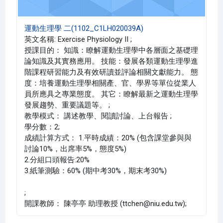
運動生理學 二(1102_C1LH020039A)
英文名稱: Exercise Physiology II ;
授課目的： 知識：瞭解運動生理學中各層面之基礎理
論知識及其實務應用。 技能：發展各類運動生理學進
階課程研習能力及有效研讀並評論相關文獻能力。 態
度：培養運動生理學相關產、官、學界等單位從業人
員所應具之專業態度。 其它：瞭解最新之運動生理學
發展趨勢、重要議題等。 ;
教學模式： 講述教學、閱讀討論、上台報告 ;
學分數：2;
成績計算方式： 1.平時成績：20% (包含課堂參與與
討論10%，出席率5%，態度5%)
2.分組口頭報告:20%
3.紙筆測驗：60% (期中考30%，期末考30%)
;
開課教師： 陳亭亭 助理教授 (ttchen@niu.edu.tw);