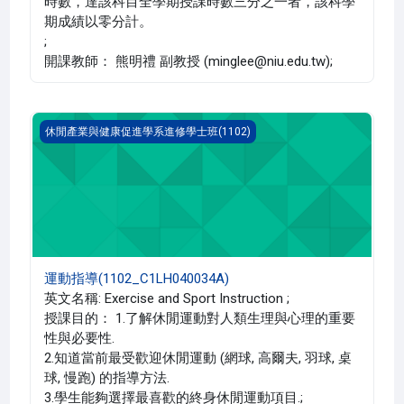
時數，達該科目全學期授課時數三分之一者，該科學
期成績以零分計。
;
開課教師： 熊明禮 副教授 (minglee@niu.edu.tw);
運動指導(1102_C1LH040034A)
休閒產業與健康促進學系進修學士班(1102)
運動指導(1102_C1LH040034A)
英文名稱: Exercise and Sport Instruction ;
授課目的： 1.了解休閒運動對人類生理與心理的重要
性與必要性.
2.知道當前最受歡迎休閒運動 (網球, 高爾夫, 羽球, 桌
球, 慢跑) 的指導方法.
3.學生能夠選擇最喜歡的終身休閒運動項目.;