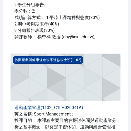
2.學生分組報告;
學分數：2;
成績計算方式： 1.平時上課精神與態度(30%)
2.期中考與期末考(40%)
3.分組報告表現(30%);
開課教師： 楊忠祥 教授 (chy@niu.edu.tw);
運動產業管理(1102_C1LH020041A)
休閒產業與健康促進學系進修學士班(1102)
運動產業管理(1102_C1LH020041A)
英文名稱: Sport Management ;
授課目的： 本課程主要目的在探討休閒與運動產業分
析之基本概念，以奠定學習休閒、運動與經營管理相