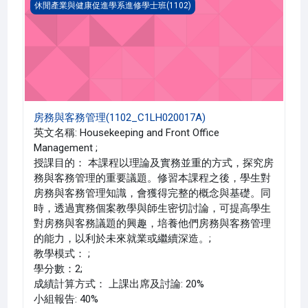
房務與客務管理(1102_C1LH020017A)
休閒產業與健康促進學系進修學士班(1102)
房務與客務管理(1102_C1LH020017A)
英文名稱: Housekeeping and Front Office
Management ;
授課目的： 本課程以理論及實務並重的方式，探究房
務與客務管理的重要議題。修習本課程之後，學生對
房務與客務管理知識，會獲得完整的概念與基礎。同
時，透過實務個案教學與師生密切討論，可提高學生
對房務與客務議題的興趣，培養他們房務與客務管理
的能力，以利於未來就業或繼續深造。;
教學模式： ;
學分數：2;
成績計算方式： 上課出席及討論: 20%
小組報告: 40%