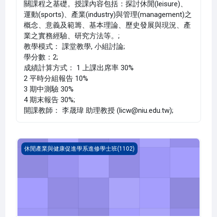
關課程之基礎。授課內容包括：探討休閒(leisure)、
運動(sports)、產業(industry)與管理(management)之
概念、意義及範籌、基本理論、歷史發展與現況、產
業之實務經驗、研究方法等。;
教學模式： 課堂教學, 小組討論;
學分數：2;
成績計算方式： 1 上課出席率 30%
2 平時分組報告 10%
3 期中測驗 30%
4 期末報告 30%;
開課教師： 李晟瑋 助理教授 (licw@niu.edu.tw);
體能檢測(1102_C1LH020040A)
休閒產業與健康促進學系進修學士班(1102)