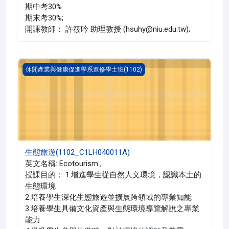
期中考30%
期末考30%;
開課教師： 許筱吟 助理教授 (hsuhy@niu.edu.tw);
生態旅遊(1102_C1LH040011A)
休閒產業與健康促進學系進修學士班(1102)
生態旅遊(1102_C1LH040011A)
英文名稱: Ecotourism ;
授課目的： 1.增進學生從自然人文環境，認識本土的
生態環境
2.培養學生深化生態旅遊並擴展跨領域的專業知能
3.培養學生具備文化資產與生態環境導覽解說之專業
能力