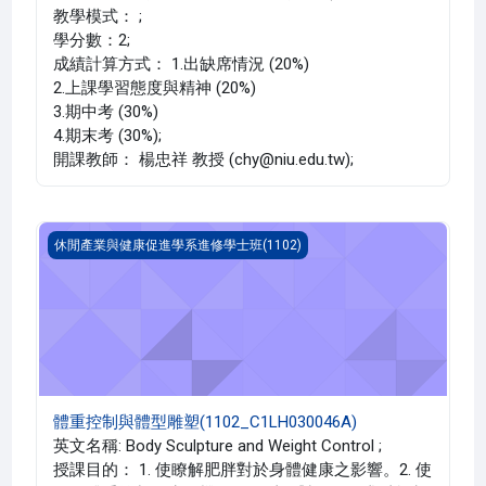
教學模式： ;
學分數：2;
成績計算方式： 1.出缺席情況 (20%)
2.上課學習態度與精神 (20%)
3.期中考 (30%)
4.期末考 (30%);
開課教師： 楊忠祥 教授 (chy@niu.edu.tw);
體重控制與體型雕塑(1102_C1LH030046A)
休閒產業與健康促進學系進修學士班(1102)
體重控制與體型雕塑(1102_C1LH030046A)
英文名稱: Body Sculpture and Weight Control ;
授課目的： 1. 使瞭解肥胖對於身體健康之影響。2. 使