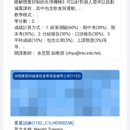
瞭解體重控制的生理機轉3. 可以針對個人需求以規劃
減重課程，其中包含飲食與運動。;
教學模式： ;
學分數：2;
成績計算方式： 1. 紙筆測驗(60%)：期中考(30%)、期
末考(30%)。2. 分組報告(30%)：口頭報告(30%)。3.
平時成績(10%)：包含出席(5%)、上課態度(5%)等
等。;
開課教師： 余思賢 副教授 (shyu@niu.edu.tw);
重量訓練(1102_C1LH030025A)
休閒產業與健康促進學系進修學士班(1102)
重量訓練(1102_C1LH030025A)
英文名稱: Weight Training ;