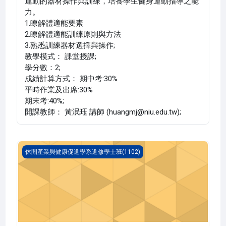
運動的器材操作與訓練，培養學生健身運動指導之能
力。
1.瞭解體適能要素
2.瞭解體適能訓練原則與方法
3.熟悉訓練器材選擇與操作;
教學模式： 課堂授課;
學分數：2;
成績計算方式： 期中考:30%
平時作業及出席:30%
期末考:40%;
開課教師： 黃泯珏 講師 (huangmj@niu.edu.tw);
經濟學原理 二(1102_C1LH010049A)
休閒產業與健康促進學系進修學士班(1102)