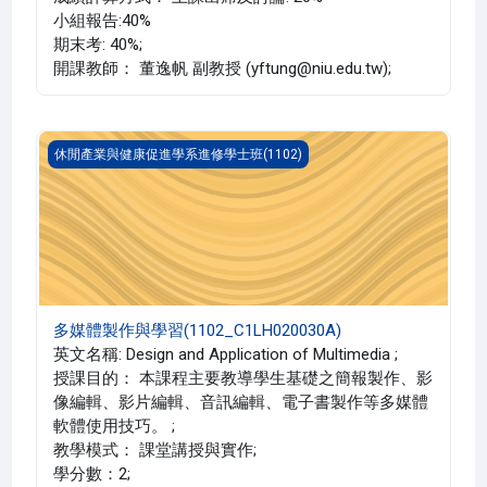
小組報告:40%
期末考: 40%;
開課教師： 董逸帆 副教授 (yftung@niu.edu.tw);
多媒體製作與學習(1102_C1LH020030A)
休閒產業與健康促進學系進修學士班(1102)
多媒體製作與學習(1102_C1LH020030A)
英文名稱: Design and Application of Multimedia ;
授課目的： 本課程主要教導學生基礎之簡報製作、影
像編輯、影片編輯、音訊編輯、電子書製作等多媒體
軟體使用技巧。 ;
教學模式： 課堂講授與實作;
學分數：2;