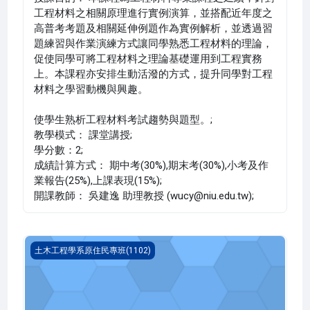
工程材料之相關原理進行實例演算，並搭配近年度之
高普考考題及相關延伸例題作為實例解析，並透過習
題練習與作業演練方式讓同學熟悉工程材料的理論，
促使同學可將工程材料之理論基礎運用到工程實務
上。本課程亦安排生動活潑的方式，提升同學對工程
材料之學習動機與興趣。
使學生熟析工程材料考試趨勢與題型。;
教學模式： 課堂講授;
學分數：2;
成績計算方式： 期中考(30%),期末考(30%),小考及作
業報告(25%),上課表現(15%);
開課教師： 吳建逸 助理教授 (wucy@niu.edu.tw);
測量平差法實例解析(1102_B2CI020006A)
土木工程學系原住民專班(1102)