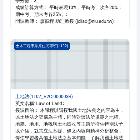
學分數：3;
成績計算方式： 平時表現10%；平時考二次各20%；
期中考、期末考各25%。;
開課教師： 廖振程 助理教授 (jcliao@niu.edu.tw);
土地法(1102_B2CI000003B)
土木工程學系原住民專班(1102)
土地法(1102_B2CI000003B)
英文名稱: Law of Land ;
授課目的： 本課程以講授我國土地法典之內容為主，
以土地法之架構為主體，同時對該法所規範之地權、
地籍、地用、地稅與土地徵收等主題所衍生特別法予
以介紹，就其立法基礎、條文內容與精神分析整合，
俾使學習者具備土地法之基本知能，了解我國土地法