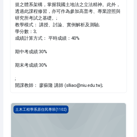
規之體系架構，掌握我國土地法之立法精神。此外，
透過此課程修習，亦可作為參加高普考、專業證照與
研究所考試之基礎。;
教學模式： 講授、討論、實例解析及測驗;
學分數：3;
成績計算方式： 平時成績：40%
期中考成績:30%
期末考成績:30%
;
開課教師： 廖蘇隆 講師 (slliao@niu.edu.tw);
測量實習(1102_B2CI000129A)
土木工程學系原住民專班(1102)