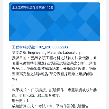
工程材料試驗(1102_B2CI000022A)
土木工程學系原住民專班(1102)
工程材料試驗(1102_B2CI000022A)
英文名稱: Engineering Materials Laboratory ;
授課目的： 熟練各項工程材料之試驗方法及儀器，並
著重依循標準步驟進行試驗及試驗結果之分析，評估
與呈現，並學習彙整試驗結果，分析試驗數據，並學
習撰寫完整之試驗報告(部分課程採用線上磨課師教
學)
;
教學模式： 口頭講授、試驗操作、專題演講或校外參
觀、分組活動、線上影音教學;
學分數：1;
成績計算方式： 考試30%、平時作業與試驗報告