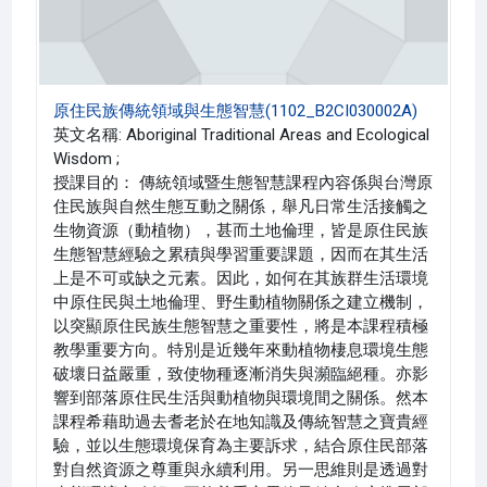
原住民族傳統領域與生態智慧(1102_B2CI030002A)
英文名稱: Aboriginal Traditional Areas and Ecological
Wisdom ;
授課目的： 傳統領域暨生態智慧課程內容係與台灣原
住民族與自然生態互動之關係，舉凡日常生活接觸之
生物資源（動植物），甚而土地倫理，皆是原住民族
生態智慧經驗之累積與學習重要課題，因而在其生活
上是不可或缺之元素。因此，如何在其族群生活環境
中原住民與土地倫理、野生動植物關係之建立機制，
以突顯原住民族生態智慧之重要性，將是本課程積極
教學重要方向。特別是近幾年來動植物棲息環境生態
破壞日益嚴重，致使物種逐漸消失與瀕臨絕種。亦影
響到部落原住民生活與動植物與環境間之關係。然本
課程希藉助過去耆老於在地知識及傳統智慧之寶貴經
驗，並以生態環境保育為主要訴求，結合原住民部落
對自然資源之尊重與永續利用。另一思維則是透過對