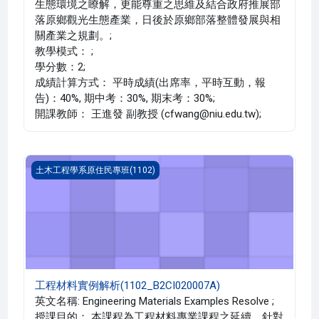
生態環境之瞭解，更能尊重之思維及結合政府推展部
落原鄉觀光生態產業，日後於原鄉部落整體發展與相
關產業之規劃。;
教學模式： ;
學分數：2;
成績計算方式： 平時成績(出席率，平時互動，報
告)：40%, 期中考：30%, 期末考：30%;
開課教師： 王進發 副教授 (cfwang@niu.edu.tw);
工程材料實例解析(1102_B2CI020007A)
土木工程學系原住民專班(1102)
工程材料實例解析(1102_B2CI020007A)
英文名稱: Engineering Materials Examples Resolve ;
授課目的： 本課程為工程材料專業課程之延續，針對