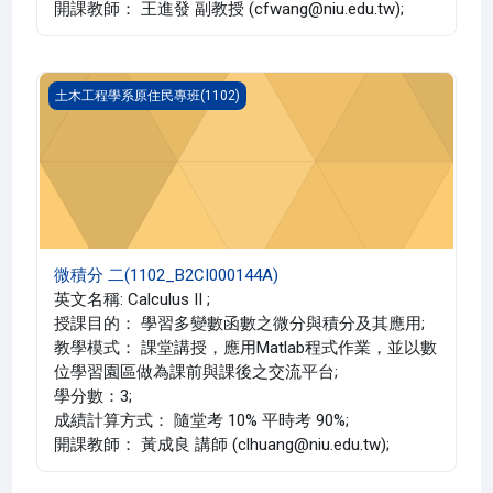
開課教師： 王進發 副教授 (cfwang@niu.edu.tw);
微積分 二(1102_B2CI000144A)
土木工程學系原住民專班(1102)
微積分 二(1102_B2CI000144A)
英文名稱: Calculus II ;
授課目的： 學習多變數函數之微分與積分及其應用;
教學模式： 課堂講授，應用Matlab程式作業，並以數
位學習園區做為課前與課後之交流平台;
學分數：3;
成績計算方式： 隨堂考 10% 平時考 90%;
開課教師： 黃成良 講師 (clhuang@niu.edu.tw);