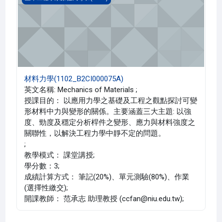
材料力學(1102_B2CI000075A)
英文名稱: Mechanics of Materials ;
授課目的： 以應用力學之基礎及工程之觀點探討可變
形材料中力與變形的關係。主要涵蓋三大主題: 以強
度、勁度及穩定分析桿件之變形、應力與材料強度之
關聯性，以解決工程力學中靜不定的問題。
;
教學模式： 課堂講授;
學分數：3;
成績計算方式： 筆記(20%)、單元測驗(80%)、作業
(選擇性繳交);
開課教師： 范承志 助理教授 (ccfan@niu.edu.tw);