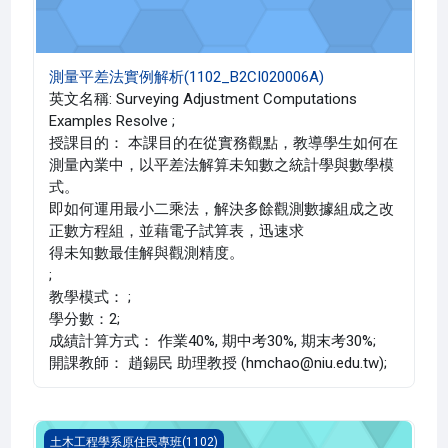
測量平差法實例解析(1102_B2CI020006A)
英文名稱: Surveying Adjustment Computations
Examples Resolve ;
授課目的： 本課目的在從實務觀點，教導學生如何在
測量內業中，以平差法解算未知數之統計學與數學模
式。
即如何運用最小二乘法，解決多餘觀測數據組成之改
正數方程組，並藉電子試算表，迅速求
得未知數最佳解與觀測精度。
;
教學模式： ;
學分數：2;
成績計算方式： 作業40%, 期中考30%, 期末考30%;
開課教師： 趙錫民 助理教授 (hmchao@niu.edu.tw);
原住民族政策與行政(1102_B2CI020002A)
土木工程學系原住民專班(1102)