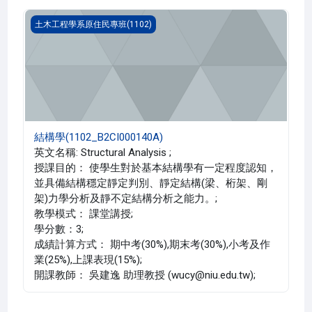
結構學(1102_B2CI000140A)
土木工程學系原住民專班(1102)
結構學(1102_B2CI000140A)
英文名稱: Structural Analysis ;
授課目的： 使學生對於基本結構學有一定程度認知，
並具備結構穩定靜定判別、靜定結構(梁、桁架、剛
架)力學分析及靜不定結構分析之能力。;
教學模式： 課堂講授;
學分數：3;
成績計算方式： 期中考(30%),期末考(30%),小考及作
業(25%),上課表現(15%);
開課教師： 吳建逸 助理教授 (wucy@niu.edu.tw);