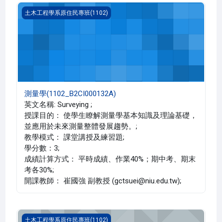
測量學(1102_B2CI000132A)
土木工程學系原住民專班(1102)
測量學(1102_B2CI000132A)
英文名稱: Surveying ;
授課目的： 使學生瞭解測量學基本知識及理論基礎，
並應用於未來測量整體發展趨勢。;
教學模式： 課堂講授及練習題;
學分數：3;
成績計算方式： 平時成績、作業40%；期中考、期末
考各30%;
開課教師： 崔國強 副教授 (gctsuei@niu.edu.tw);
材料力學(1102_B2CI000075A)
土木工程學系原住民專班(1102)