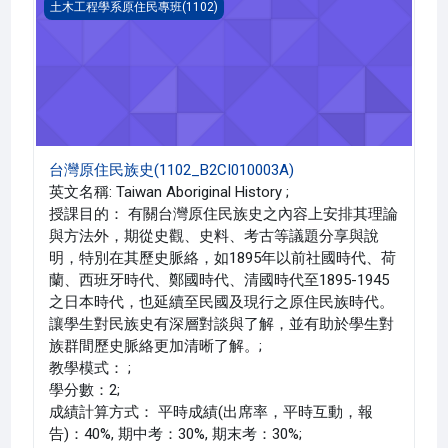
台灣原住民族史(1102_B2CI010003A)
土木工程學系原住民專班(1102)
台灣原住民族史(1102_B2CI010003A)
英文名稱: Taiwan Aboriginal History ;
授課目的： 有關台灣原住民族史之內容上安排其理論
與方法外，期從史觀、史料、考古等議題分享與說
明，特別在其歷史脈絡，如1895年以前社國時代、荷
蘭、西班牙時代、鄭國時代、清國時代至1895-1945
之日本時代，也延續至民國及現行之原住民族時代。
讓學生對民族史有深層對談與了解，並有助於學生對
族群間歷史脈絡更加清晰了解。;
教學模式： ;
學分數：2;
成績計算方式： 平時成績(出席率，平時互動，報
告)：40%, 期中考：30%, 期末考：30%;