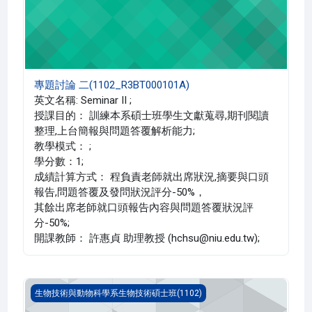
專題討論 二(1102_R3BT000101A)
英文名稱: Seminar II ;
授課目的： 訓練本系碩士班學生文獻蒐尋,期刊閱讀
整理,上台簡報與問題答覆解析能力;
教學模式： ;
學分數：1;
成績計算方式： 程負責老師就出席狀況,摘要與口頭
報告,問題答覆及發問狀況評分-50%，
其餘出席老師就口頭報告內容與問題答覆狀況評
分-50%;
開課教師： 許惠貞 助理教授 (hchsu@niu.edu.tw);
生物技術特論 二(1102_R3BT000027A)
生物技術與動物科學系生物技術碩士班(1102)