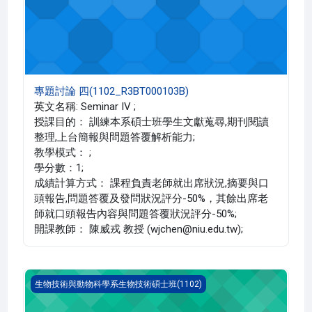
專題討論 四(1102_R3BT000103B)
英文名稱: Seminar IV ;
授課目的： 訓練本系碩士班學生文獻蒐尋,期刊閱讀
整理,上台簡報與問題答覆解析能力;
教學模式： ;
學分數：1;
成績計算方式： 課程負責老師就出席狀況,摘要與口
頭報告,問題答覆及發問狀況評分-50%，其餘出席老
師就口頭報告內容與問題答覆狀況評分-50%;
開課教師： 陳威戎 教授 (wjchen@niu.edu.tw);
專題討論 二(1102_R3BT000101A)
生物技術與動物科學系生物技術碩士班(1102)