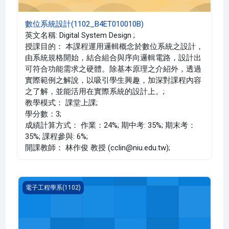
數位系統設計(1102_B4ET010010B)
英文名稱: Digital System Design ;
授課目的： 本課程運用邏輯概念於數位系統之設計，
由系統規格開始，結合組合與序向邏輯電路，設計出
可符合功能需求之硬體。除基本原理之介紹外，透過
實際範例之解說，以吸引學生興趣，加深對課程內容
之了解，並能活用在實際系統的設計上。;
教學模式： 課堂上課;
學分數：3;
成績計算方式： 作業：24%; 期中考: 35%; 期末考：
35%; 課程參與: 6%;
開課教師： 林作俊 教授 (cclin@niu.edu.tw);
基本電學(1102_B4ET010001B)
電子工程學系(1102)