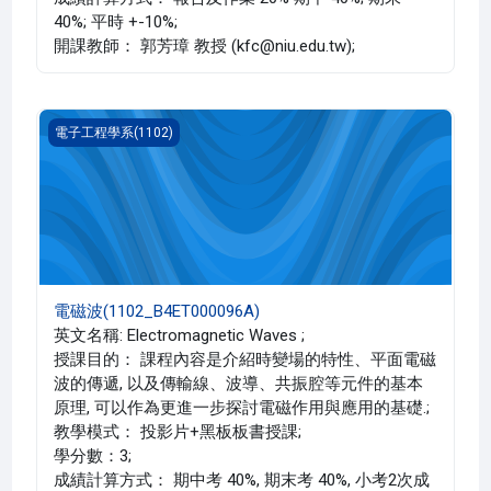
40%; 平時 +-10%;
開課教師： 郭芳璋 教授 (kfc@niu.edu.tw);
電磁波(1102_B4ET000096A)
電子工程學系(1102)
電磁波(1102_B4ET000096A)
英文名稱: Electromagnetic Waves ;
授課目的： 課程內容是介紹時變場的特性、平面電磁
波的傳遞, 以及傳輸線、波導、共振腔等元件的基本
原理, 可以作為更進一步探討電磁作用與應用的基礎.;
教學模式： 投影片+黑板板書授課;
學分數：3;
成績計算方式： 期中考 40%, 期末考 40%, 小考2次成