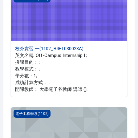
校外實習 一(1102_B4ET030023A)
英文名稱: Off-Campus Internship I ;
授課目的： ;
教學模式： ;
學分數：1;
成績計算方式： ;
開課教師： 大學電子各教師 講師 ();
校外實習 四(1102_B4ET030026A)
電子工程學系(1102)