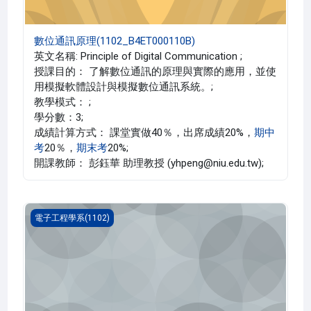
數位通訊原理(1102_B4ET000110B)
英文名稱: Principle of Digital Communication ;
授課目的： 了解數位通訊的原理與實際的應用，並使
用模擬軟體設計與模擬數位通訊系統。;
教學模式： ;
學分數：3;
成績計算方式： 課堂實做40％，出席成績20%，
期中
考
20％，
期末考
20%;
開課教師： 彭鈺華 助理教授 (yhpeng@niu.edu.tw);
網路工程實驗(1102_B4ET000101A)
電子工程學系(1102)