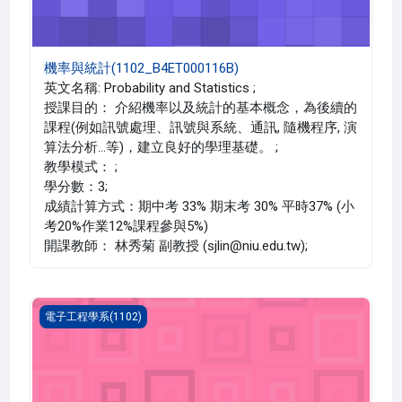
機率與統計(1102_B4ET000116B)
英文名稱: Probability and Statistics ;
授課目的： 介紹機率以及統計的基本概念，為後續的
課程(例如訊號處理、訊號與系統、通訊, 隨機程序, 演
算法分析…等)，建立良好的學理基礎。 ;
教學模式： ;
學分數：3;
成績計算方式：期中考 33% 期末考 30% 平時37% (小
考20%作業12%課程參與5%)
開課教師： 林秀菊 副教授 (sjlin@niu.edu.tw);
機率與統計(1102_B4ET000116A)
電子工程學系(1102)