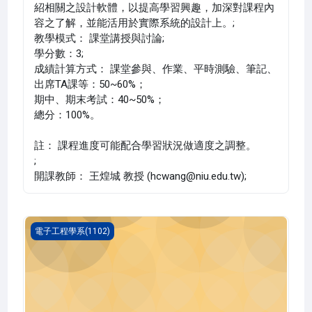
紹相關之設計軟體，以提高學習興趣，加深對課程內
容之了解，並能活用於實際系統的設計上。;
教學模式： 課堂講授與討論;
學分數：3;
成績計算方式： 課堂參與、作業、平時測驗、筆記、
出席TA課等：50~60%；
期中、期末考試：40~50%；
總分：100%。
註： 課程進度可能配合學習狀況做適度之調整。
;
開課教師： 王煌城 教授 (hcwang@niu.edu.tw);
數位系統設計(1102_B4ET010010B)
電子工程學系(1102)