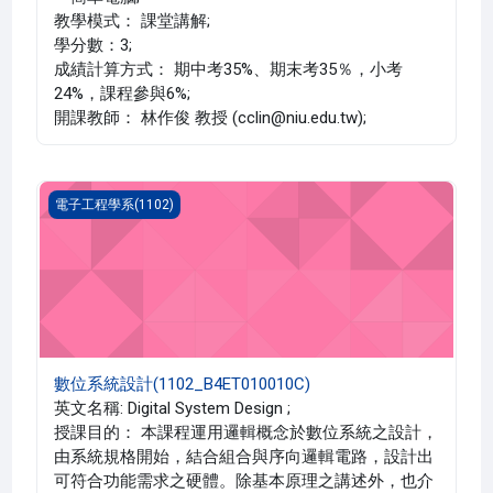
教學模式： 課堂講解;
學分數：3;
成績計算方式： 期中考35%、期末考35％，小考
24%，課程參與6%;
開課教師： 林作俊 教授 (cclin@niu.edu.tw);
數位系統設計(1102_B4ET010010C)
電子工程學系(1102)
數位系統設計(1102_B4ET010010C)
英文名稱: Digital System Design ;
授課目的： 本課程運用邏輯概念於數位系統之設計，
由系統規格開始，結合組合與序向邏輯電路，設計出
可符合功能需求之硬體。除基本原理之講述外，也介