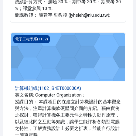
成績計算方式： 測驗 30 %；期中考 30 %；期末考 30
%；課堂參與 10 %;
開課教師： 謝建宇 副教授 (jyhsieh@niu.edu.tw);
計算機組織(1102_B4ET000030A)
電子工程學系(1102)
計算機組織(1102_B4ET000030A)
英文名稱: Computer Organization ;
授課目的： 本課程目的在建立計算機設計的基本觀念
與方法，注重計算機軟硬體間介面的介紹。藉由實例
之探討，獲得計算機各主要元件之特性與動作原理，
以及彼此間之互動等知識，讓學生能評析各類型電腦
之特性，了解實務設計上必要之折衷，並能自行設計
一簡單電腦;