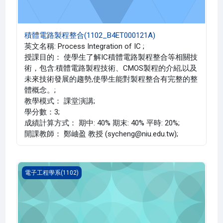
積體電路製程整合(1102_B4ET000121A)
英文名稱: Process Integration of IC ;
授課目的： 使學生了解IC積體電路製程整合等相關技
術，包含:積體電路製程技術、CMOS製程的介紹,以及
未來技術發展的趨勢,使學生能對製程整合有完整的整
體概念。;
教學模式： 課堂演講;
學分數：3;
成績計算方式： 期中: 40% 期末: 40% 平時: 20%;
開課教師： 鄭岫盈 教授 (sycheng@niu.edu.tw);
積體電路設計導論(1102_B4ET000119A)
電子工程學系(1102)