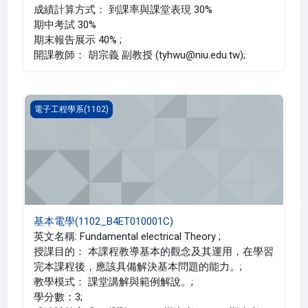
成績計算方式： 到課率與課堂表現 30%
期中考試 30%
期末報告展示 40% ;
開課教師： 胡宗義 副教授 (tyhwu@niu.edu.tw);
基本電學(1102_B4ET010001C)
電子工程學系(1102)
基本電學(1102_B4ET010001C)
英文名稱: Fundamental electrical Theory ;
授課目的： 本課程教導基本的觀念及其運用，在學習
完本課程後，應該具備解決基本問題的能力。;
教學模式： 課堂講解與範例解說。;
學分數：3;