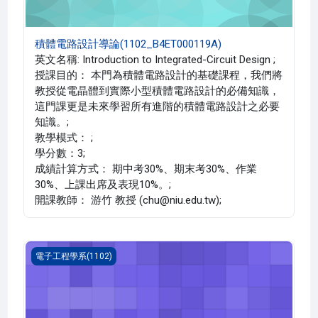
積體電路設計導論(1102_B4ET000119A)
英文名稱: Introduction to Integrated-Circuit Design ;
授課目的： 本門為積體電路設計的基礎課程，我們將
教授從電晶體到實際小型積體電路設計的必備知識，
這門課更是未來學習所有進階的積體電路設計之必要
知識。;
教學模式： ;
學分數：3;
成績計算方式： 期中考30%、期末考30%、作業
30%、上課出席及表現10%。;
開課教師： 游竹 教授 (chu@niu.edu.tw);
機率與統計(1102_B4ET000116B)
電子工程學系(1102)