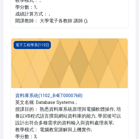
教學模式： ;
學分數：1;
成績計算方式： ;
開課教師： 大學電子各教師 講師 ();
資料庫系統(1102_B4ET000076B)
電子工程學系(1102)
資料庫系統(1102_B4ET000076B)
英文名稱: Database Systems ;
授課目的： 熟悉資料庫系統原理與電腦軟體操作, 培
養以VB程式語言撰寫網站資料庫的能力, 學習後可以
設計出符合多種需求的資料輸入與資料處理表單;
教學模式： 電腦教室講解與上機實作;
學分數：3;