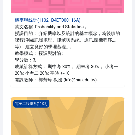
機率與統計(1102_B4ET000116A)
英文名稱: Probability and Statistics ;
授課目的： 介紹機率以及統計的基本概念，為後續的
課程(例如訊號處理、訊號與系統、通訊,隨機程序,…
等)，建立良好的學理基礎。;
教學模式： 授課與討論 ;
學分數：3;
成績計算方式： 期中考 30%； 期末考 30%； 小考一
20%; 小考二 20%; 平時 +-10;
開課教師： 郭芳璋 教授 (kfc@niu.edu.tw);
數位通訊原理(1102_B4ET000110B)
電子工程學系(1102)