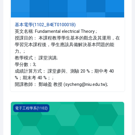
基本電學(1102_B4ET010001B)
英文名稱: Fundamental electrical Theory ;
授課目的： 本課程教導學生基本的觀念及其運用，在
學習完本課程後，學生應該具備解決基本問題的能
力。;
教學模式： 課堂演講;
學分數：3;
成績計算方式： 課堂參與、測驗 20 %；期中考 40
%；期末考 40 %； ;
開課教師： 鄭岫盈 教授 (sycheng@niu.edu.tw);
通訊系統實驗(1102_B4ET000147A)
電子工程學系(1102)