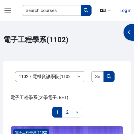
Skip to main content
Search courses
Log in
Side panel
Search courses
Op
電子工程學系(1102)
Search course
Course categories
Search cour
電子工程學系(大學電子, BET)
Page 1
Page 2
Next page
1
2
»
校外實習 一(1102_B4ET030023A)
電子工程學系(1102)