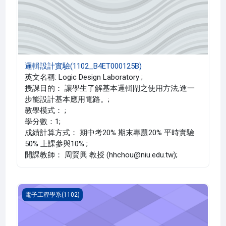
邏輯設計實驗(1102_B4ET000125B)
英文名稱: Logic Design Laboratory ;
授課目的： 讓學生了解基本邏輯閘之使用方法,進一
步能設計基本應用電路。;
教學模式： ;
學分數：1;
成績計算方式： 期中考20% 期末專題20% 平時實驗
50% 上課參與10% ;
開課教師： 周賢興 教授 (hhchou@niu.edu.tw);
邏輯設計實驗(1102_B4ET000125A)
電子工程學系(1102)