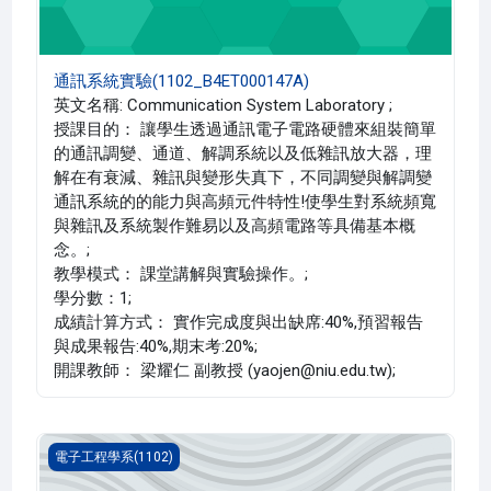
通訊系統實驗(1102_B4ET000147A)
英文名稱: Communication System Laboratory ;
授課目的： 讓學生透過通訊電子電路硬體來組裝簡單
的通訊調變、通道、解調系統以及低雜訊放大器，理
解在有衰減、雜訊與變形失真下，不同調變與解調變
通訊系統的的能力與高頻元件特性!使學生對系統頻寬
與雜訊及系統製作難易以及高頻電路等具備基本概
念。;
教學模式： 課堂講解與實驗操作。;
學分數：1;
成績計算方式： 實作完成度與出缺席:40%,預習報告
與成果報告:40%,期末考:20%;
開課教師： 梁耀仁 副教授 (yaojen@niu.edu.tw);
邏輯設計實驗(1102_B4ET000125B)
電子工程學系(1102)