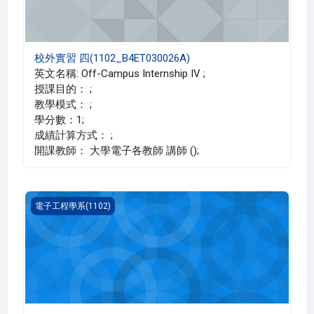
校外實習 四(1102_B4ET030026A)
英文名稱: Off-Campus Internship IV ;
授課目的： ;
教學模式： ;
學分數：1;
成績計算方式： ;
開課教師： 大學電子各教師 講師 ();
校外實習 三(1102_B4ET030025A)
電子工程學系(1102)