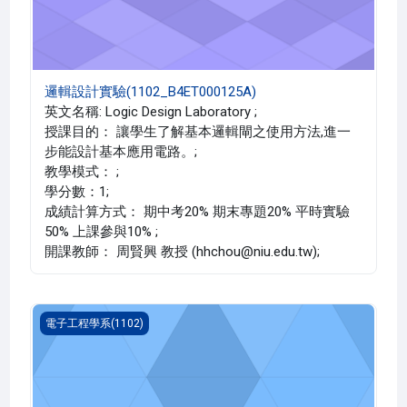
邏輯設計實驗(1102_B4ET000125A)
英文名稱: Logic Design Laboratory ;
授課目的： 讓學生了解基本邏輯閘之使用方法,進一
步能設計基本應用電路。;
教學模式： ;
學分數：1;
成績計算方式： 期中考20% 期末專題20% 平時實驗
50% 上課參與10% ;
開課教師： 周賢興 教授 (hhchou@niu.edu.tw);
積體電路製程整合(1102_B4ET000121A)
電子工程學系(1102)