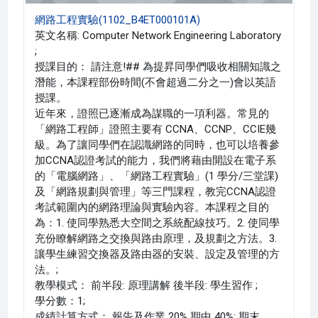
網路工程實驗(1102_B4ET000101A)
英文名稱: Computer Network Engineering Laboratory
;
授課目的： 請注意!## 為提昇同學們吸收相關知識之
潛能，本課程部份時間(不會超過二分之一)會以英語
授課。
近年來，證照已逐漸成為謀職的一項利器。常見的
「網路工程師」證照主要有 CCNA、CCNP、CCIE幾
級。為了讓同學們在認識網路的同時，也可以培養參
加CCNA認證考試的能力，我們將藉由開設在電子系
的「電腦網路」、「網路工程實驗」(1 學分/三堂課)
及「網路規劃與管理」等三門課程，教完CCNA認證
考試範圍內的網路理論與實驗內容。本課程之目的
為：1. 使同學熟悉大空間之系統配線技巧。2. 使同學
充份瞭解網路之交換與路由原理，及規劃之方法。3.
讓學生練習交換器及路由器的安裝、設定及管理的方
法。;
教學模式： 前半段: 原理講解 後半段: 學生習作 ;
學分數：1;
成績計算方式： 報告及作業 20% 期中 40%; 期末