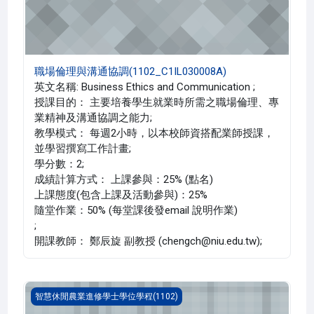
職場倫理與溝通協調(1102_C1IL030008A)
英文名稱: Business Ethics and Communication ;
授課目的： 主要培養學生就業時所需之職場倫理、專
業精神及溝通協調之能力;
教學模式： 每週2小時，以本校師資搭配業師授課，
並學習撰寫工作計畫;
學分數：2;
成績計算方式： 上課參與：25% (點名)
上課態度(包含上課及活動參與)：25%
隨堂作業：50% (每堂課後發email 說明作業)
;
開課教師： 鄭辰旋 副教授 (chengch@niu.edu.tw);
經濟學的思考與決策(1102_C1IL010016A)
智慧休閒農業進修學士學位學程(1102)