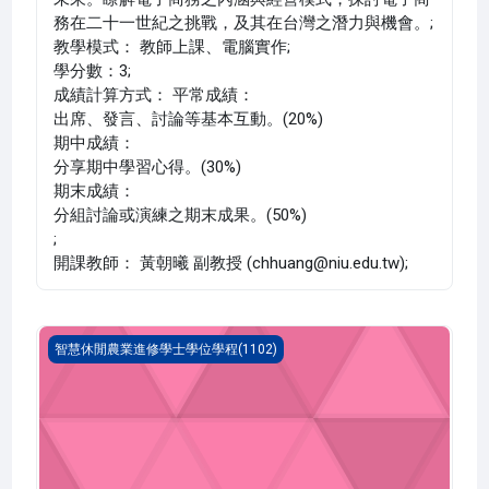
務在二十一世紀之挑戰，及其在台灣之潛力與機會。;
教學模式： 教師上課、電腦實作;
學分數：3;
成績計算方式： 平常成績：
出席、發言、討論等基本互動。(20%)
期中成績：
分享期中學習心得。(30%)
期末成績：
分組討論或演練之期末成果。(50%)
;
開課教師： 黃朝曦 副教授 (chhuang@niu.edu.tw);
資料庫設計與應用(1102_C1IL020006A)
智慧休閒農業進修學士學位學程(1102)