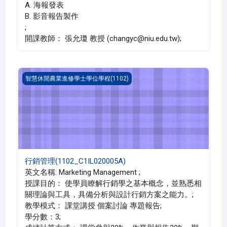
A. 海報發表
B. 影音報告製作
;
開課教師： 張允瓊 教授 (changyc@niu.edu.tw);
行銷管理(1102_C1IL020005A)
智慧休閒農業進修學士學位學程(1102)
行銷管理(1102_C1IL020005A)
英文名稱: Marketing Management ;
授課目的： 使學員瞭解行銷學之基本概念，並熟悉相
關理論與工具，具備分析與設計行銷方案之能力。;
教學模式： 課堂講授 個案討論 專題報告;
學分數：3;