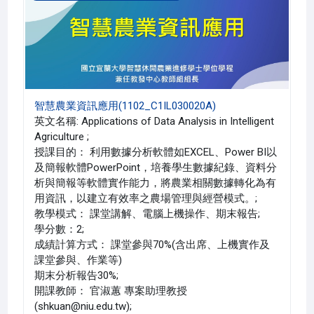
智慧農業資訊應用(1102_C1IL030020A)
英文名稱: Applications of Data Analysis in Intelligent
Agriculture ;
授課目的： 利用數據分析軟體如EXCEL、Power BI以
及簡報軟體PowerPoint，培養學生數據紀錄、資料分
析與簡報等軟體實作能力，將農業相關數據轉化為有
用資訊，以建立有效率之農場管理與經營模式。;
教學模式： 課堂講解、電腦上機操作、期末報告;
學分數：2;
成績計算方式： 課堂參與70%(含出席、上機實作及
課堂參與、作業等)
期末分析報告30%;
開課教師： 官淑蕙 專案助理教授
(shkuan@niu.edu.tw);