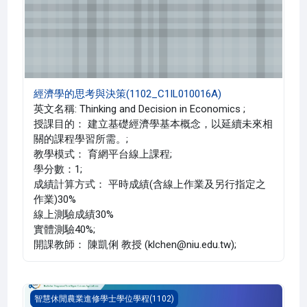
經濟學的思考與決策(1102_C1IL010016A)
英文名稱: Thinking and Decision in Economics ;
授課目的： 建立基礎經濟學基本概念，以延續未來相
關的課程學習所需。;
教學模式： 育網平台線上課程;
學分數：1;
成績計算方式： 平時成績(含線上作業及另行指定之
作業)30%
線上測驗成績30%
實體測驗40%;
開課教師： 陳凱俐 教授 (klchen@niu.edu.tw);
智慧農業資訊應用(1102_C1IL030020A)
智慧休閒農業進修學士學位學程(1102)