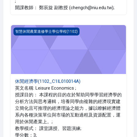
;
開課教師： 鄭辰旋 副教授 (chengch@niu.edu.tw);
休閒經濟學(1102_C1IL010014A)
智慧休閒農業進修學士學位學程(1102)
休閒經濟學(1102_C1IL010014A)
英文名稱: Leisure Economics ;
授課目的： 本課程的目的在於幫助同學學習經濟學的
分析方法與思考邏輯，培養同學由複雜的經濟現實建
立簡化且可推理的經濟理論之能力，據以瞭解經濟體
系內各種決策單位與市場的互動過程及資源配置，運
用於休閒產業上。;
教學模式： 課堂講授、習題演練;
學分數：3;