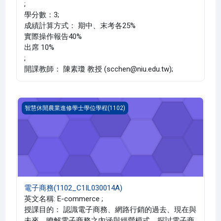
;
學分數：3;
成績計算方式： 期中、末考各25%
實際操作報告40%
出席 10%
;
開課教師： 陳素瓊 教授 (scchen@niu.edu.tw);
電子商務(1102_C1IL030014A)
智慧休閒農業進修學士學位學程(1102)
電子商務(1102_C1IL030014A)
英文名稱: E-commerce ;
授課目的： 認識電子商務、網路行銷的過去、現在與
未來。瞭解電子商務之內涵與經營模式，探討電子商