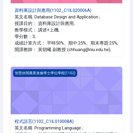
資料庫設計與應用(1102_C1IL020006A)
英文名稱: Database Design and Application ;
授課目的： 資料庫設計與應用;
教學模式： 講述+上機;
學分數：3;
成績計算方式： 平時50%、期中:25%、期末專題:25%;
開課教師： 黃朝曦 副教授 (chhuang@niu.edu.tw);
程式語言(1102_C1IL010008A)
智慧休閒農業進修學士學位學程(1102)
程式語言(1102_C1IL010008A)
英文名稱: Programming Language ;