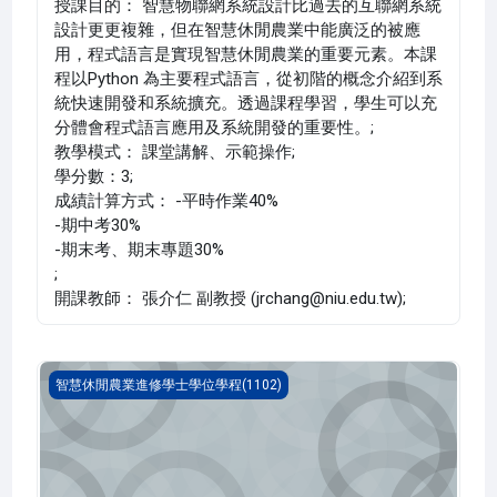
授課目的： 智慧物聯網系統設計比過去的互聯網系統
設計更更複雜，但在智慧休閒農業中能廣泛的被應
用，程式語言是實現智慧休閒農業的重要元素。本課
程以Python 為主要程式語言，從初階的概念介紹到系
統快速開發和系統擴充。透過課程學習，學生可以充
分體會程式語言應用及系統開發的重要性。;
教學模式： 課堂講解、示範操作;
學分數：3;
成績計算方式： -平時作業40%
-期中考30%
-期末考、期末專題30%
;
開課教師： 張介仁 副教授 (jrchang@niu.edu.tw);
植物栽培技術 一(1102_C1IL010009A)
智慧休閒農業進修學士學位學程(1102)