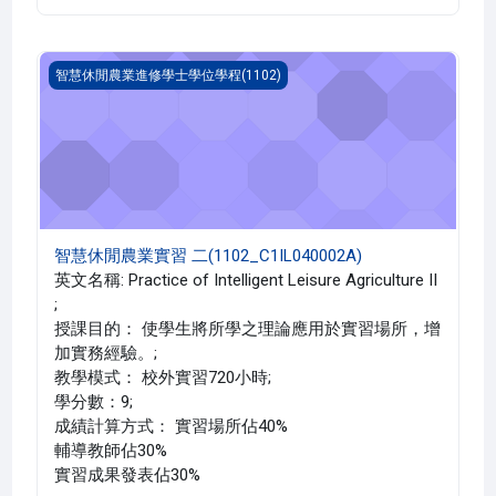
智慧休閒農業實習 二(1102_C1IL040002A)
智慧休閒農業進修學士學位學程(1102)
智慧休閒農業實習 二(1102_C1IL040002A)
英文名稱: Practice of Intelligent Leisure Agriculture II
;
授課目的： 使學生將所學之理論應用於實習場所，增
加實務經驗。;
教學模式： 校外實習720小時;
學分數：9;
成績計算方式： 實習場所佔40%
輔導教師佔30%
實習成果發表佔30%