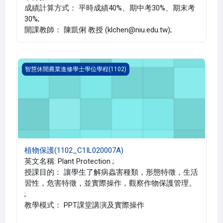
成績計算方式： 平時成績40%、期中考30%、期末考
30%;
開課教師： 陳凱俐 教授 (klchen@niu.edu.tw);
植物保護(1102_C1IL020007A)
智慧休閒農業進修學士學位學程(1102)
植物保護(1102_C1IL020007A)
英文名稱: Plant Protection ;
授課目的： 讓學生了解病蟲害種類，形態特徵，生活
習性，危害特徵，並實際操作，觀察作物保護管理。
;
教學模式： PPT課堂講演及實際操作