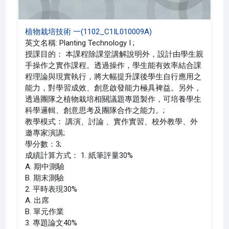
植物栽培技術 一(1102_C1IL010009A)
英文名稱: Planting Technology I ;
授課目的： 本課程除課堂講解說明外，設計由學生親
手操作之實作課程。透過操作，學生能有效率結合課
程理論與現實執行，將大幅提升課後學生自行應用之
能力，對學習成效、創意啟發能力極具裨益。另外，
透過團隊之植物栽培相關議題專題製作，可培養學生
科學邏輯、創意思考及團隊合作之能力。;
教學模式： 講演、討論 、實作實習、校外教學、外
邀專家演講;
學分數：3;
成績計算方式： 1. 紙筆評量30%
A. 期中測驗
B. 期末測驗
2. 平時表現30%
A. 出席
B. 單元作業
3. 專題論文40%