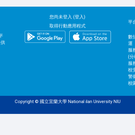
您尚未登入 (
登入
)
平
取得行動應用程式
平
數位
提供
運
服務
(分
服務
校安
警衛
校園
Copyright © 國立宜蘭大學 National ilan University NIU
120.101.0.172