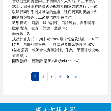
習狀態進而誘發內在學習動力5. 人際能力: 在學習方
式上，部分課程將會透過配對及團隊方式進行，一來
以減低同學學習外國語的焦慮，進而提高對英語學習
的動機與樂趣，二來提供同學在合作;
教學模式： 對話、聽力訓練、口語練習、自學輔導、
戲劇表演、演講 、討論、遊戲 等;
學分數：2;
成績計算方式： 期中考: 20% 期末報告及演出: 30% 平
時考、自學計畫報告、上課參與及學習態度等:50%
(若有需要，教師會依實際對話、作業、學習等狀況略
做調整): ;
開課教師： 呂艷齡 講師 (yllu@niu.edu.tw);
第 1 頁
第 2 頁
第 3 頁
第 4 頁
第 5 頁
下一頁
1
2
3
4
5
»