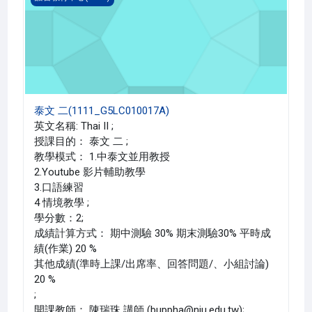
泰文 二(1111_G5LC010017A)
英文名稱: Thai II ;
授課目的： 泰文 二 ;
教學模式： 1.中泰文並用教授
2.Youtube 影片輔助教學
3.口語練習
4 情境教學 ;
學分數：2;
成績計算方式： 期中測驗 30% 期末測驗30% 平時成
績(作業) 20 %
其他成績(準時上課/出席率、回答問題/、小組討論)
20 %
;
開課教師： 陳瑞珠 講師 (buppha@niu.edu.tw);