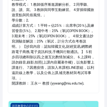
教學模式： 1.教師循序漸進講解分析。 2.同學聽、
說、讀、寫。 3.教師與同學互動練習。 4.穿插韓國旅
遊景點與民俗風情。;
學分數：2;
成績計算方式： 1.平時＝佔25％：出席率(20％),及練
習發音(5％)。 2.期中考：25%（筆試OPEN BOOK）。
3.期末考：25%（筆試OPEN BOOK）。 4.韓文書法抄
寫測驗並解說：25%（筆試，計分方式在考卷說
明。）【抄寫內容：認知韓國文化,財經貿易,網際網
路電子商務,電子資訊科技,手機與行動通訊。】 5.初
步四項總和除以四,之後互比酌情加減分。 6.上課時，
請勿錄音,錄影,拍照(上課內容屬著作權)，以免影響上
課進行。 7.因應疫情，請加入本課程LINE群組，以利
遠距線上教學，以及公佈上課,補充教材與考試等事
項。 ;
開課教師： 王永一 教授 (yywang@niu.edu.tw);
泰文 二(1111_G5LC010017A)
語言教育中心(1111)