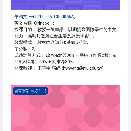
華語文 一(1111_G5LC000056A)
英文名稱: Chinese I ;
授課目的： 教授一般華語，以期提高國際學生的中文
能力，協助其適應在台生活及課業學習。;
教學模式： 教材內容講解&演練&活動;
學分數：2;
成績計算方式： 出席&參與30% + 平時（作業&報告&
活動&課考）40% + 期末考30%;
開課教師： 王曉雯 講師 (hwwang@niu.edu.tw);
英語聽講(1111_G5LC000051M)
語言教育中心(1111)