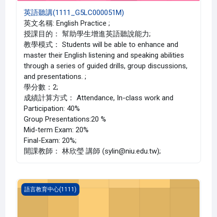
英語聽講(1111_G5LC000051M)
英文名稱: English Practice ;
授課目的： 幫助學生增進英語聽說能力;
教學模式： Students will be able to enhance and
master their English listening and speaking abilities
through a series of guided drills, group discussions,
and presentations. ;
學分數：2;
成績計算方式： Attendance, In-class work and
Participation: 40%
Group Presentations:20 %
Mid-term Exam: 20%
Final-Exam: 20%;
開課教師： 林欣瑩 講師 (sylin@niu.edu.tw);
英語聽講(1111_G5LC000051L)
語言教育中心(1111)