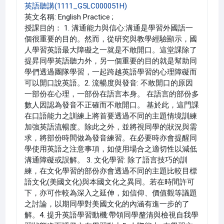
英語聽講(1111_G5LC000051H)
英文名稱: English Practice ;
授課目的： 1. 溝通能力與信心:溝通是學習外國語一
個很重要的目的。然而，從研究與教學經驗顯示，國
人學習英語最大障礙之一就是不敢開口。這堂課除了
提昇同學英語聽力外，另一個重要的目的就是幫助同
學們透過團隊學習，一起跨越英語學習的心理障礙而
可以開口說英語。2. 流暢度與發音: 不敢開口的原因
一部份在心理，一部份在語言本身。 在語言的部份多
數人因認為發音不正確而不敢開口。 基於此，這門課
在口語能力之訓練上將首要透過不同的主題情境訓練
加強英語流暢度。除此之外，並將視同學的狀況與需
求，將部份時間做為發音練習。在必要時亦會提醒同
學使用英語之注意事項，如使用場合之適切性以減低
溝通障礙或誤解。 3. 文化學習: 除了語言技巧的訓
練，在文化學習的部份亦會透過不同的主題比較目標
語文化(美國文化)與本國文化之異同。若在時間許可
下，亦可作較為深入之延伸，如信仰、價值觀等議題
之討論，以期同學對美國文化的內涵有進一步的了
解。4. 提升英語學習動機:帶領同學釐清與檢視自我學