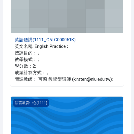
英語聽講(1111_G5LC000051K)
英文名稱: English Practice ;
授課目的： ;
教學模式： ;
學分數：2;
成績計算方式： ;
開課教師： 可莉 教學型講師 (kirsten@niu.edu.tw);
英語聽講(1111_G5LC000051J)
語言教育中心(1111)