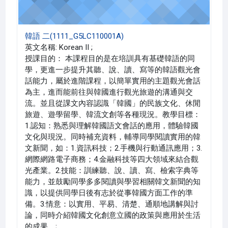
韓語 二(1111_G5LC110001A)
英文名稱: Korean II ;
授課目的： 本課程目的是在培訓具有基礎韓語的同
學，更進一步提升其聽、說、讀、寫等的韓語觀光會
話能力，屬於進階課程，以簡單實用的主題觀光會話
為主，進而能前往與韓國進行觀光旅遊的溝通與交
流。並且從課文內容認識「韓國」的民族文化、休閒
旅遊、遊學留學、韓流文創等各種現況。教學目標：
1.認知：熟悉與理解韓國語文會話的應用，體驗韓國
文化與現況。同時補充資料，輔導同學閱讀實用的韓
文新聞，如：1.資訊科技；2.手機與行動通訊應用；3.
網際網路電子商務；4.金融科技等四大領域來結合觀
光產業。2.技能：訓練聽、說、讀、寫、檢索字典等
能力，並鼓勵同學多多閱讀與學習相關韓文新聞的知
識，以提供同學日後有志於從事韓國方面工作的準
備。3.情意：以實用、平易、清楚、通順地講解與討
論，同時介紹韓國文化創意立國的政策與應用於生活
的成果。;