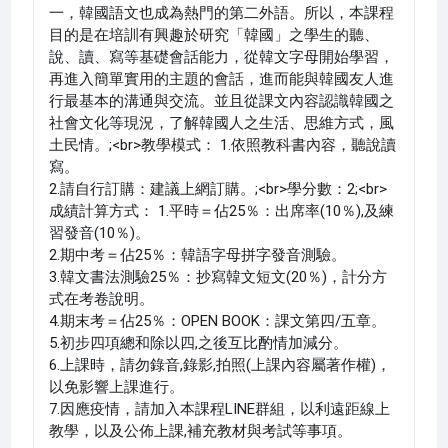
一，韓國語文也成為熱門的第二外語。所以，本課程
目的是在培訓有興趣於研究「韓國」之學生的聽、
說、讀、寫等基礎會話能力，從韓文字母開始學習，
再進入簡單實用的主題的會話，進而能與韓國友人進
行最基本的溝通與交流。並且從課文內容認識韓國之
社會文化等現況，了解韓國人之生活、思維方式，風
土民情。;<br>教學模式： 1.依照教科書內容，聽說讀
寫。
2.請自行訂購：建議上網訂購。;<br>學分數：2;<br>
成績計算方式： 1.平時＝佔25％：出席率(10％),及練
習發音(10％)。
2.期中考＝佔25％：韓語字母拼字發音測驗。
3.韓文書法測驗25％：抄寫韓文短文(20％)，計分方
式在考卷說明。
4.期末考＝佔25％：OPEN BOOK：課文第四/五章。
5.初步四項總和除以四,之後互比酌情加減分。
6.上課時，請勿錄音,錄影,拍照(上課內容屬著作權)，
以免影響上課進行。
7.因應疫情，請加入本課程LINE群組，以利遠距線上
教學，以及公佈上課,補充教材與考試等事項。