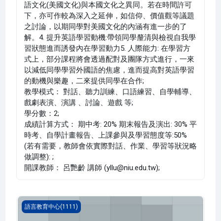
語文化(美國文化)與本國文化之異同。若在時間許可
下，亦可作較為深入之延伸，如信仰、價值觀等議題
之討論，以期同學對美國文化的內涵有進一步的了
解。4. 提升英語學習動機:帶領同學釐清與檢視自我學
習狀態進而誘發內在學習動力5. 人際能力: 在學習方
式上，部分課程將會透過配對及團隊方式進行，一來
以減低同學學習外國語的焦慮，進而提高對英語學習
的動機與樂趣，二來提供同學在合作;
教學模式： 對話、聽力訓練、口語練習、自學輔導、
戲劇表演、演講 、討論、遊戲 等;
學分數：2;
成績計算方式： 期中考: 20% 期末報告及演出: 30% 平
時考、自學計畫報告、上課參與及學習態度等:50%
(若有需要，教師會依實際對話、作業、學習等狀況略
做調整): ;
開課教師： 呂艷齡 講師 (yllu@niu.edu.tw);
英語聽講(1111_G5LC000051K)
語言教育中心(1111)