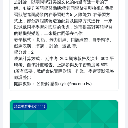
之討論，以期同學對美國文化的內涵有進一步的了
解。4. 提升英語學習動機:帶領同學釐清與檢視自我學
習狀態進而誘發內在學習動力5. 人際能力: 在學習方
式上，部分課程將會透過配對及團隊方式進行，一來
以減低同學學習外國語的焦慮，進而提高對英語學習
的動機與樂趣，二來提供同學在合作;
教學模式： 對話、聽力訓練、口語練習、自學輔導、
戲劇表演、演講 、討論、遊戲 等;
學分數：2;
成績計算方式： 期中考: 20% 期末報告及演出: 30% 平
時考、自學計畫報告、上課參與及學習態度等:50%
(若有需要，教師會依實際對話、作業、學習等狀況略
做調整): ;
開課教師： 呂艷齡 講師 (yllu@niu.edu.tw);
英語聽講(1111_G5LC000051I)
語言教育中心(1111)