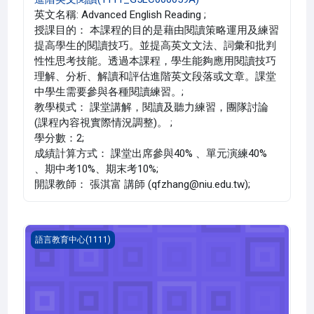
英文名稱: Advanced English Reading ;
授課目的： 本課程的目的是藉由閱讀策略運用及練習
提高學生的閱讀技巧。並提高英文文法、詞彙和批判
性性思考技能。透過本課程，學生能夠應用閱讀技巧
理解、分析、解讀和評估進階英文段落或文章。課堂
中學生需要參與各種閱讀練習。;
教學模式： 課堂講解，閱讀及聽力練習，團隊討論
(課程內容視實際情況調整)。 ;
學分數：2;
成績計算方式： 課堂出席參與40% 、單元演練40%
、期中考10%、期末考10%;
開課教師： 張淇富 講師 (qfzhang@niu.edu.tw);
華語文 一(1111_G5LC000056A)
語言教育中心(1111)