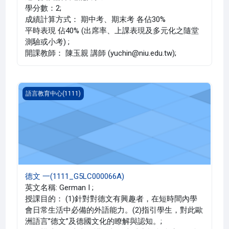
學分數：2;
成績計算方式： 期中考、期末考 各佔30%
平時表現 佔40% (出席率、上課表現及多元化之隨堂
測驗或小考) ;
開課教師： 陳玉親 講師 (yuchin@niu.edu.tw);
德文 一(1111_G5LC000066A)
語言教育中心(1111)
德文 一(1111_G5LC000066A)
英文名稱: German I ;
授課目的： (1)針對對德文有興趣者，在短時間內學
會日常生活中必備的外語能力。(2)指引學生，對此歐
洲語言”德文”及德國文化的瞭解與認知。;