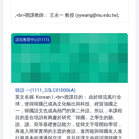
;<br>開課教師： 王永一 教授 (yywang@niu.edu.tw);
韓語 一(1111_G5LC010006A)
語言教育中心(1111)
韓語 一(1111_G5LC010006A)
英文名稱: Korean I ;<br>授課目的： 由於韓流風行全
球，使得韓國已成為文化輸出與科技、經貿強國之
一，韓國語文也成為熱門的第二外語。所以，本課程
目的是在培訓有興趣於研究「韓國」之學生的聽、
說、讀、寫等基礎會話能力，從韓文字母開始學習，
再進入簡單實用的主題的會話，進而能與韓國友人進
行最基本的溝通與交流。並且從課文內容認識韓國之