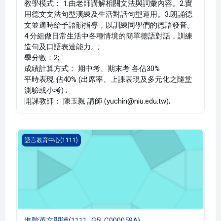
教學模式： 1.由老師講解相關文法與詞彙內容。2.實
用德文文法句型演練及生活對話句型運用。3.朗誦德
文並適時給予語韻指導，以訓練同學們的德語發音。
4.分組做日常生活中各種情境的簡單德語對話，訓練
造句及口語表達能力。;
學分數：2;
成績計算方式： 期中考、期末考 各佔30%
平時表現 佔40% (出席率、上課表現及多元化之隨堂
測驗或小考) ;
開課教師： 陳玉親 講師 (yuchin@niu.edu.tw);
進階英文閱讀(1111_G5LC000059A)
語言教育中心(1111)
進階英文閱讀(1111_G5LC000059A)