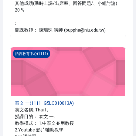
其他成績(準時上課/出席率、回答問題/、小組討論)
20 %
;
開課教師： 陳瑞珠 講師 (buppha@niu.edu.tw);
泰文 一(1111_G5LC010013A)
語言教育中心(1111)
泰文 一(1111_G5LC010013A)
英文名稱: Thai I ;
授課目的： 泰文 一;
教學模式： 1.中泰文並用教授
2.Youtube 影片輔助教學