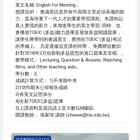
英文名稱: English for Meeting ;
授課目的： 會議英語是所有中高階主管必須具備的能
力，是為培養下一代人才的重要學習課程。本課程以
真人實境的影片，來增進學生的英文學習; 同時，也
會播放TOEIC (多益)聽力題庫及發放多益閱讀題庫，
讓學生將學到的會議英文，應用在TOEIC (多益)考試
的準備上。 凡是選修這堂課的同學， 免費贈送數回
針對2018年3月份新制多益題型的進口題庫及音檔。;
教學模式： Lecturing, Question & Answer, Watching
films, and Other teaching aids.;
學分數：2;
成績計算方式： 1)不考期中考
2)100%期末心得報告成績
3)有英文証照加分
4)全新TOEIC(多益)題庫
5)上課資料及資訊請上宜大數位M園區;
開課教師： 張家瑋 講師 (chiawei@niu.edu.tw);
國際商業溝通(1111_G5LC010007A)
語言教育中心(1111)