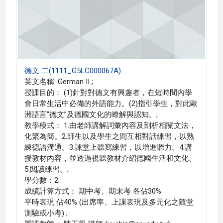
德文 二(1111_G5LC000067A)
英文名稱: German II ;
授課目的： (1)針對對德文有興趣者，在短時間內學
會日常生活中必備的外語能力。(2)指引學生，對此歐
洲語言”德文”及德國文化的瞭解與認知。;
教學模式： 1.由老師講解詞彙內容及剖析相關文法，
化繁為簡。2.師生以及學生之間互相對話練習，以熟
練德語溝通。3.課堂上聽寫練習，以增進聽力。4.講
授教材內容，並透過視聽教材介紹德國生活和文化。
5.閱讀練習。;
學分數：2;
成績計算方式： 期中考、期末考 各佔30%
平時表現 佔40% (出席率、上課表現及多元化之隨堂
測驗或小考) ;