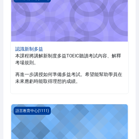
認識新制多益
本課程將講解新制度多益TOEIC聽讀考試內容、解釋
考場規則。
再進一步講授如何準備多益考試。希望能幫助學員在
未來應虧時能取得理想的成績。
韓語 二(1111_G5LC110001A)
語言教育中心(1111)