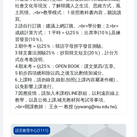
社會文化等現況，了解韓國人之生活、思維方式，風
土民情。;<br>教學模式： 1.依照教科書內容，聽說讀
寫。
2.請自行訂購：建議上網訂購。;<br>學分數：2;<br>
成績計算方式： 1.平時＝佔25％：出席率(10％),及練
習發音(10％)。
2.期中考＝佔25％：韓語字母拼字發音測驗。
3.韓文書法測驗25％：抄寫韓文短文(20％)，計分方
式在考卷說明。
4.期末考＝佔25％：OPEN BOOK：課文第四/五章。
5.初步四項總和除以四,之後互比酌情加減分。
6.上課時，請勿錄音,錄影,拍照(上課內容屬著作權)，
以免影響上課進行。
7.因應疫情，請加入本課程LINE群組，以利遠距線上
教學，以及公佈上課,補充教材與考試等事項。
;<br>開課教師： 王永一 教授 (yywang@niu.edu.tw);
德文 二(1111_G5LC000067A)
語言教育中心(1111)