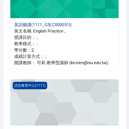
英語聽講(1111_G5LC000051I)
英文名稱: English Practice ;
授課目的： ;
教學模式： ;
學分數：2;
成績計算方式： ;
開課教師： 可莉 教學型講師 (kirsten@niu.edu.tw);
英語聽講(1111_G5LC000051H)
語言教育中心(1111)