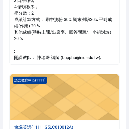
3.口語練習
4 情境教學 ;
學分數：2;
成績計算方式： 期中測驗 30% 期末測驗30% 平時成
績(作業) 20 %
其他成績(準時上課/出席率、回答問題/、小組討論)
20 %
;
開課教師： 陳瑞珠 講師 (buppha@niu.edu.tw);
會議英語(1111_G5LC010012A)
語言教育中心(1111)
會議英語(1111_G5LC010012A)