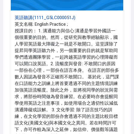
英語聽講(1111_G5LC000051J)
英文名稱: English Practice ;
授課目的： 1. 溝通能力與信心:溝通是學習外國語一
個很重要的目的。然而，從研究與教學經驗顯示，國
人學習英語最大障礙之一就是不敢開口。這堂課除了
提昇同學英語聽力外，另一個重要的目的就是幫助同
學們透過團隊學習，一起跨越英語學習的心理障礙而
可以開口說英語。2. 流暢度與發音: 不敢開口的原因
一部份在心理，一部份在語言本身。 在語言的部份多
數人因認為發音不正確而不敢開口。 基於此，這門課
在口語能力之訓練上將首要透過不同的主題情境訓練
加強英語流暢度。除此之外，並將視同學的狀況與需
求，將部份時間做為發音練習。在必要時亦會提醒同
學使用英語之注意事項，如使用場合之適切性以減低
溝通障礙或誤解。 3. 文化學習: 除了語言技巧的訓
練，在文化學習的部份亦會透過不同的主題比較目標
語文化(美國文化)與本國文化之異同。若在時間許可
下，亦可作較為深入之延伸，如信仰、價值觀等議題