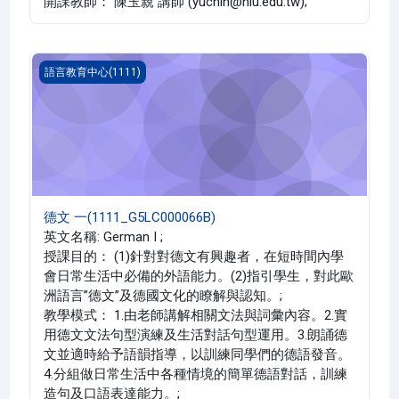
開課教師： 陳玉親 講師 (yuchin@niu.edu.tw);
德文 一(1111_G5LC000066B)
語言教育中心(1111)
德文 一(1111_G5LC000066B)
英文名稱: German I ;
授課目的： (1)針對對德文有興趣者，在短時間內學
會日常生活中必備的外語能力。(2)指引學生，對此歐
洲語言”德文”及德國文化的瞭解與認知。;
教學模式： 1.由老師講解相關文法與詞彙內容。2.實
用德文文法句型演練及生活對話句型運用。3.朗誦德
文並適時給予語韻指導，以訓練同學們的德語發音。
4.分組做日常生活中各種情境的簡單德語對話，訓練
造句及口語表達能力。;