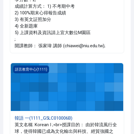
成績計算方式： 1) 不考期中考
2) 100%期末心得報告成績
3) 有英文証照加分
4) 全新題庫
5) 上課資料及資訊請上宜大數位M園區
;
開課教師： 張家瑋 講師 (chiawei@niu.edu.tw);
韓語 一(1111_G5LC010006B)
語言教育中心(1111)
韓語 一(1111_G5LC010006B)
英文名稱: Korean I ;<br>授課目的： 由於韓流風行全
球，使得韓國已成為文化輸出與科技、經貿強國之