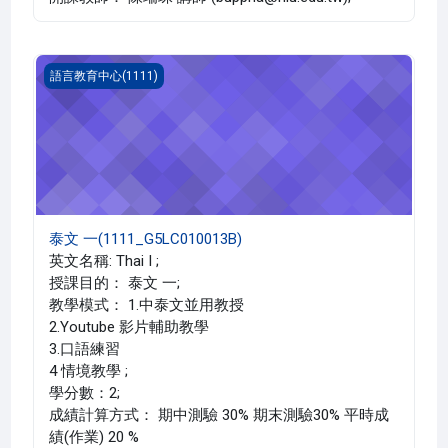
泰文 一(1111_G5LC010013B)
語言教育中心(1111)
泰文 一(1111_G5LC010013B)
英文名稱: Thai I ;
授課目的： 泰文 一;
教學模式： 1.中泰文並用教授
2.Youtube 影片輔助教學
3.口語練習
4 情境教學 ;
學分數：2;
成績計算方式： 期中測驗 30% 期末測驗30% 平時成
績(作業) 20 %