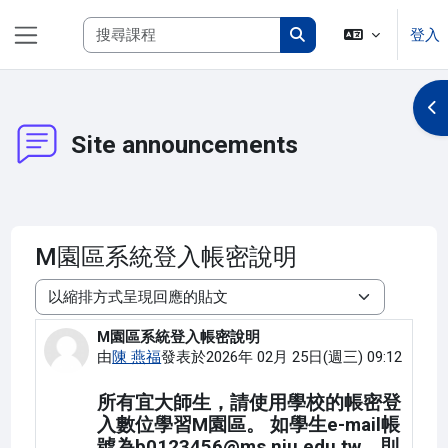
跳至主內容
搜尋課程
登入
側板
搜尋課程
開
Site announcements
M園區系統登入帳密說明
顯示模式
M園區系統登入帳密說明
Number of replies: 0
由
陳 燕福
發表於
2026年 02月 25日(週三) 09:12
所有宜大師生，請使用學校的帳密登
入數位學習M園區。 如學生e-mail帳
號為b0123456@ms.niu.edu.tw，則