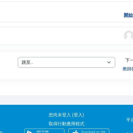
開始
s
下
跳至...
教師
您尚未登入 (
登入
)
平
取得行動應用程式