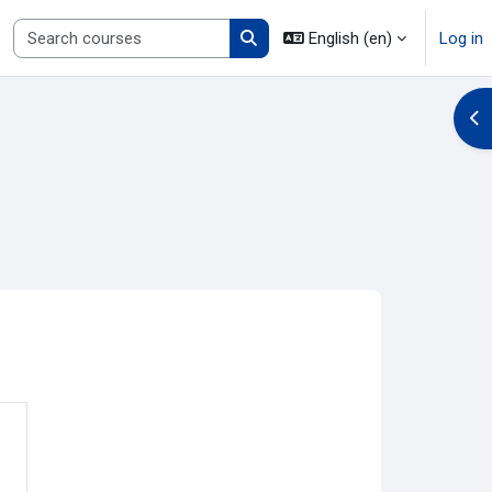
Search courses
English ‎(en)‎
Log in
Search courses
Op