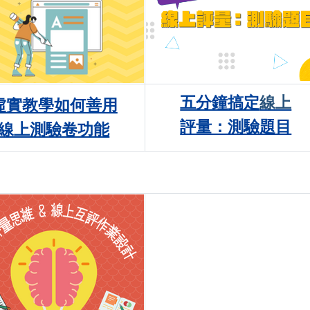
五分鐘搞定
線上
虛實教學如何善用
評量：測驗題目
線上測驗卷功能