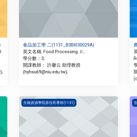
)
食品加工學 二(1131_B3BI030029A)
農
l
英文名稱: Food Processing Ⅱ;
英
學分數：3;
R
開課教師： 許馨云 助理教授
;
(hyhsu69@niu.edu.tw);
(
高齡休閒運動與營養(1131_B3BI020040A)
創
生物資源學院原住民專班(1131)
生