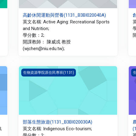
高齡休閒運動與營養(1131_B3BI020040A)
創
英文名稱: Active Aging: Recreational Sports
英
and Nutrition;
學分數：2;
開
開課教師： 陳威戎 教授
(wjchen@niu.edu.tw);
部落生態旅遊(1131_B3BI020030A)
農
生物資源學院原住民專班(1131)
生
部落生態旅遊(1131_B3BI020030A)
;
英文名稱: Indigenous Eco-tourism;
(
學分數：2;
英