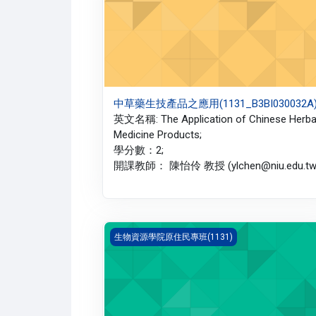
中草藥生技產品之應用(1131_B3BI030032A
英文名稱: The Application of Chinese Herba
Medicine Products;
學分數：2;
開課教師： 陳怡伶 教授 (ylchen@niu.edu.tw)
綠色照顧與高齡旅遊(1131_B3BI020041A)
生物資源學院原住民專班(1131)