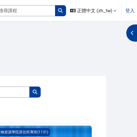
搜尋課程
正體中文 ‎(zh_tw)‎
登入
搜尋課程
開
搜尋課程
搜尋課程
業法規概論(1131_B3BI030001A)
物資源學院原住民專班(1131)