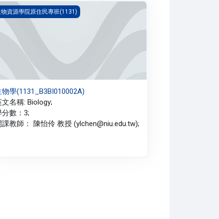
物學(1131_B3BI010002A)
物資源學院原住民專班(1131)
物學(1131_B3BI010002A)
文名稱: Biology;
學分數：3;
課教師： 陳怡伶 教授 (ylchen@niu.edu.tw);