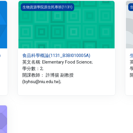
食品科學概論(1131_B3BI010005A)
生
生物資源學院原住民專班(1131)
生
)
食品科學概論(1131_B3BI010005A)
生
英文名稱: Elementary Food Science;
英
學分數：2;
開課教師： 許博揚 副教授
開
(byhsu@niu.edu.tw);