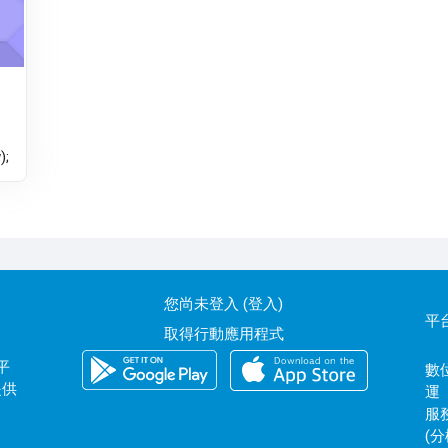
;
您尚未登入 (
登入
)
平
取得行動應用程式
平
數位
提供
運
服務
(分