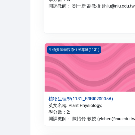
開課教師： 劉一新 副教授 (ihliu@niu.edu.tw)
植物生理學(1131_B3BI020005A)
生物資源學院原住民專班(1131)
植物生理學(1131_B3BI020005A)
英文名稱: Plant Physiology;
學分數：2;
開課教師： 陳怡伶 教授 (ylchen@niu.edu.tw)