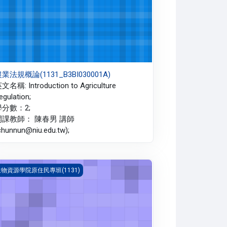
業法規概論(1131_B3BI030001A)
文名稱: Introduction to Agriculture
egulation;
學分數：2;
開課教師： 陳春男 講師
chunnun@niu.edu.tw);
業管理(1131_B3BI020038A)
物資源學院原住民專班(1131)