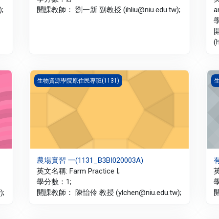
;
開課教師： 劉一新 副教授 (ihliu@niu.edu.tw);
a
(
農場實習 一(1131_B3BI020003A)
有
生物資源學院原住民專班(1131)
生
農場實習 一(1131_B3BI020003A)
有
英文名稱: Farm Practice I;
英
學分數：1;
;
開課教師： 陳怡伶 教授 (ylchen@niu.edu.tw);
開