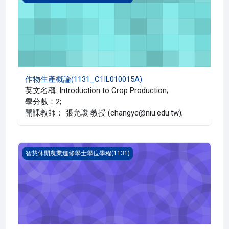
作物生產概論(1131_C1IL010015A)
英文名稱: Introduction to Crop Production;
學分數：2;
開課教師： 張允瓊 教授 (changyc@niu.edu.tw);
休閒農業概論(1131_C1IL010013A)
智慧休閒農業進修學士學位學程(1131)