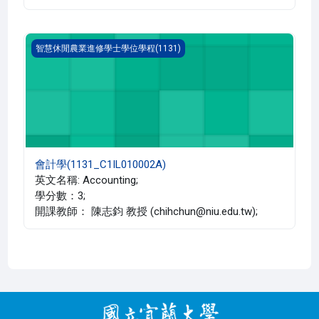
會計學(1131_C1IL010002A)
智慧休閒農業進修學士學位學程(1131)
會計學(1131_C1IL010002A)
英文名稱: Accounting;
學分數：3;
開課教師： 陳志鈞 教授 (chihchun@niu.edu.tw);