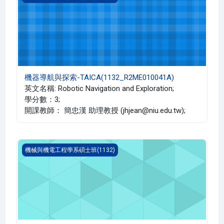
機器導航與探索-TAICA(1132_R2ME010041A)
英文名稱: Robotic Navigation and Exploration;
學分數：3;
開課教師： 簡忠漢 助理教授 (jhjean@niu.edu.tw);
高等熱傳學(1132_R2ME010039A)
機械與機電工程學系碩士班(1132)