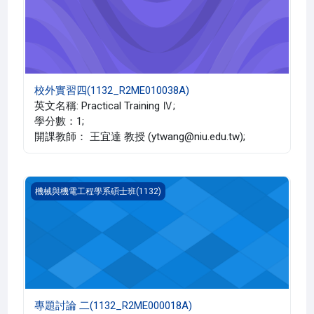
校外實習四(1132_R2ME010038A)
英文名稱: Practical Training Ⅳ;
學分數：1;
開課教師： 王宜達 教授 (ytwang@niu.edu.tw);
專題討論 二(1132_R2ME000018A)
機械與機電工程學系碩士班(1132)
專題討論 二(1132_R2ME000018A)